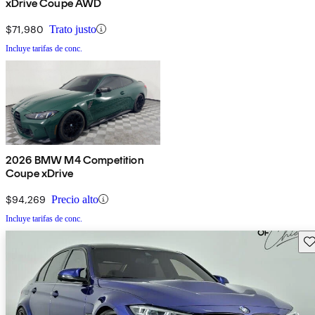
xDrive Coupe AWD
$71,980
Trato justo
Incluye tarifas de conc.
2026 BMW M4 Competition
Coupe xDrive
$94,269
Precio alto
Incluye tarifas de conc.
Gu