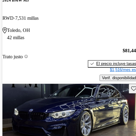
2024 BMW M3
RWD
7,531 millas
Toledo, OH
42 millas
$81,4
Trato justo
El precio incluye tasa
$1,516/mes es
Verif. disponibilidad
Gu