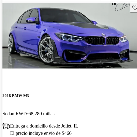
Gu
2018 BMW M3
Sedan RWD
68,289 millas
Entrega a domicilio desde Joliet, IL
El precio incluye envío de $466