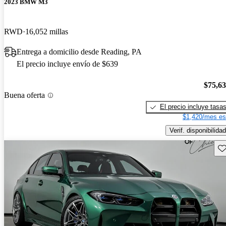
2023 BMW M3
RWD
16,052 millas
Entrega a domicilio desde Reading, PA
El precio incluye envío de $639
$75,6
Buena oferta
El precio incluye tasa
$1,420/mes es
Verif. disponibilidad
Gu