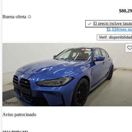
$80,2
Buena oferta
El precio incluye tasa
$1,534/mes es
Verif. disponibilidad
Gu
¡Nuevo!
Aviso patrocinado