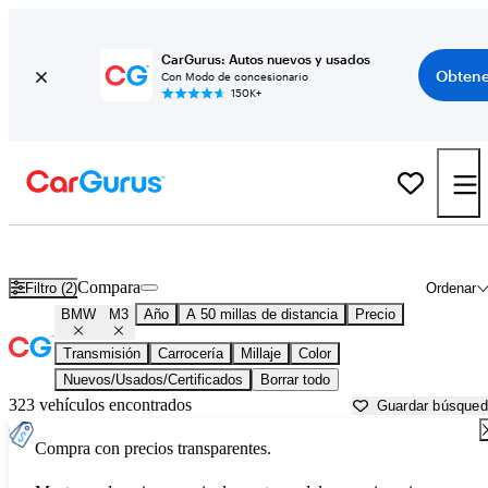
CarGurus: Autos nuevos y usados
Obtene
Con Modo de concesionario
150K+
BMW M3 usados en venta cerca de
Ann Arbor, MI
Compara
Filtro (2)
Ordenar
BMW
M3
Año
A 50 millas de distancia
Precio
Transmisión
Carrocería
Millaje
Color
Nuevos/Usados/Certificados
Borrar todo
323 vehículos encontrados
Guardar búsque
Compra con precios transparentes.