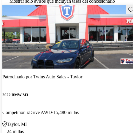
Mostrar solo avisos que incluyan tasas del concesionario
Gu
Patrocinado por
Twins Auto Sales - Taylor
2022 BMW M3
Competition xDrive AWD
15,480 millas
Taylor, MI
24 millas