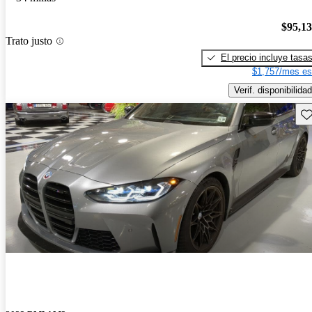
$95,1
Trato justo
El precio incluye tasa
$1,757/mes es
Verif. disponibilidad
Gu