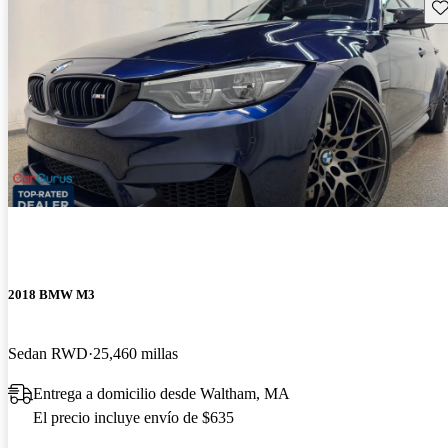
Gu
2018 BMW M3
Sedan RWD
25,460 millas
Entrega a domicilio desde Waltham, MA
El precio incluye envío de $635