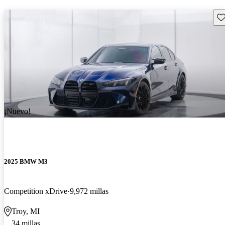
Gu
¡Nuevo!
2025 BMW M3
Competition xDrive
9,972 millas
Troy, MI
34 millas