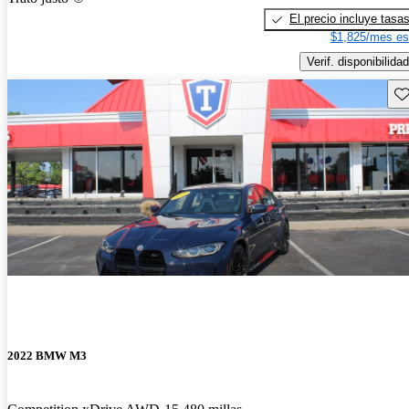
El precio incluye tasa
$1,825/mes es
Verif. disponibilidad
Gu
2022 BMW M3