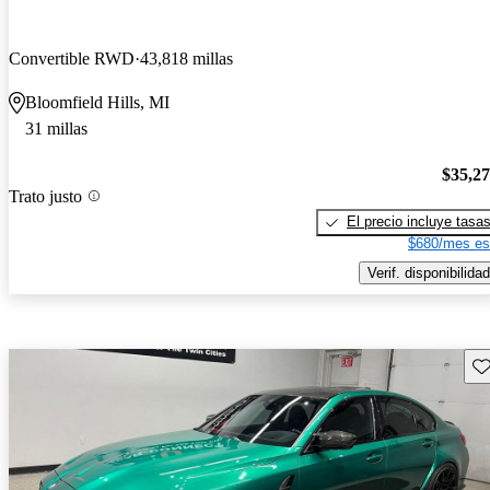
Convertible RWD
43,818 millas
Bloomfield Hills, MI
31 millas
$35,2
Trato justo
El precio incluye tasa
$680/mes es
Verif. disponibilidad
Gu