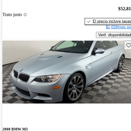
$52,8
Trato justo
El precio incluye tasa
$1,019/mes es
Verif. disponibilidad
Gu
2008 BMW M3