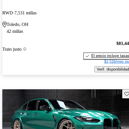
RWD
7,531 millas
Toledo, OH
42 millas
$81,4
Trato justo
El precio incluye tasa
$1,516/mes es
Verif. disponibilidad
Gu