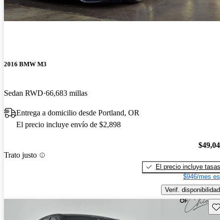
2016 BMW M3
Sedan RWD
66,683 millas
Entrega a domicilio desde Portland, OR
El precio incluye envío de $2,898
$49,0
Trato justo
El precio incluye tasa
$946/mes es
Verif. disponibilidad
Gu