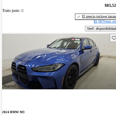
$83,5
Trato justo
El precio incluye tasa
$1,567/mes es
Verif. disponibilidad
Gu
¡Nuevo!
2024 BMW M3