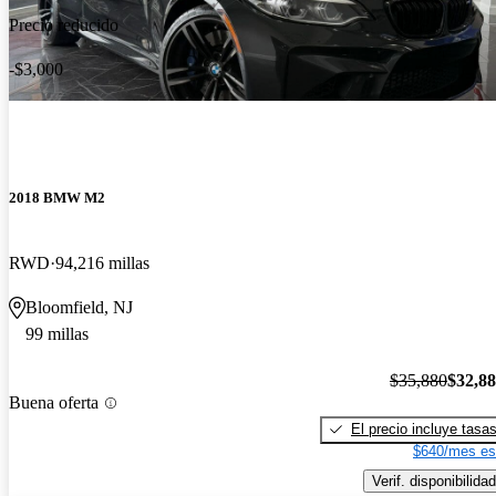
Precio reducido
-$3,000
2018 BMW M2
RWD
94,216 millas
Bloomfield, NJ
99 millas
$35,880
$32,8
Buena oferta
El precio incluye tasa
$640/mes es
Verif. disponibilidad