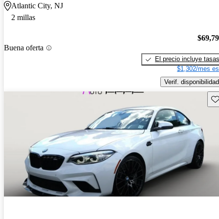
Atlantic City, NJ
2 millas
$69,7
Buena oferta
El precio incluye tasa
$1,302/mes es
Verif. disponibilidad
Gu