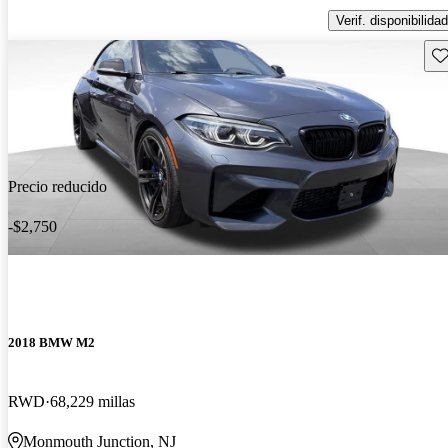
Verif. disponibilidad
Gu
Precio reducido
-$2,750
2018 BMW M2
RWD
68,229 millas
Monmouth Junction, NJ