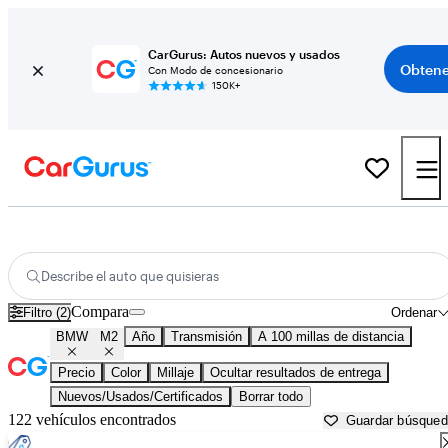
CarGurus: Autos nuevos y usados
Obtene
Con Modo de concesionario
150K+
BMW M2 usados en venta cerca de
Atlantic City, NJ
Describe el auto que quisieras
Compara
Filtro (2)
Ordenar
BMW
M2
Año
Transmisión
A 100 millas de distancia
Precio
Color
Millaje
Ocultar resultados de entrega
Nuevos/Usados/Certificados
Borrar todo
122 vehículos encontrados
Guardar búsque