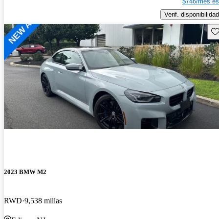
$746/mes es
Verif. disponibilidad
Gu
2023 BMW M2
RWD
9,538 millas