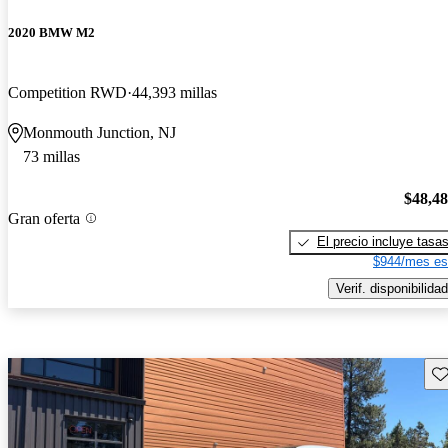
2020 BMW M2
Competition RWD
44,393 millas
Monmouth Junction, NJ
73 millas
$48,4
Gran oferta
El precio incluye tasa
$944/mes es
Verif. disponibilidad
Gu