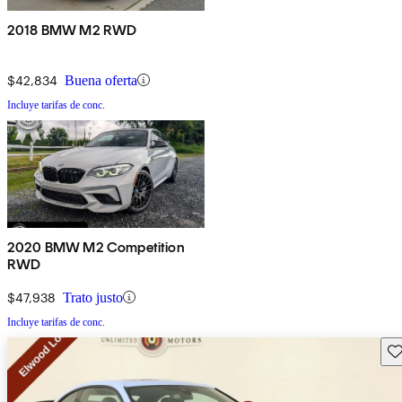
2018 BMW M2 RWD
$42,834
Buena oferta
Incluye tarifas de conc.
2020 BMW M2 Competition
RWD
$47,938
Trato justo
Incluye tarifas de conc.
Gu