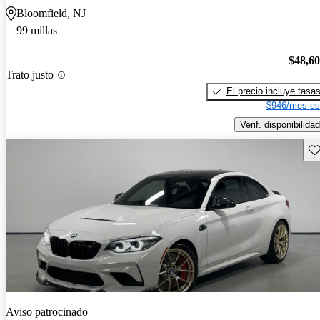
Bloomfield, NJ
99 millas
$48,6
Trato justo
El precio incluye tasa
$946/mes es
Verif. disponibilidad
Gu
Aviso patrocinado