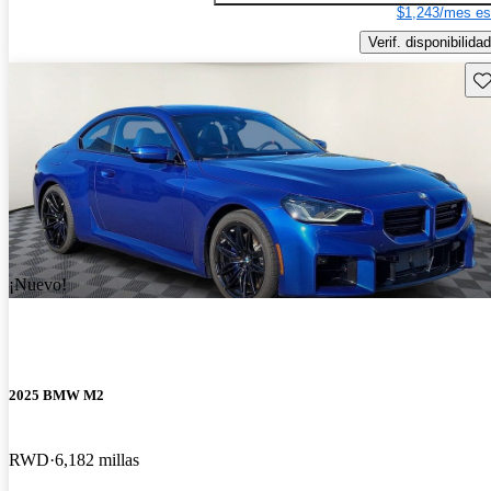
$1,243/mes es
Verif. disponibilidad
Gu
¡Nuevo!
2025 BMW M2
RWD
6,182 millas