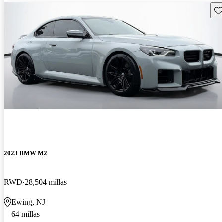
Gu
2023 BMW M2
RWD
28,504 millas
Ewing, NJ
64 millas