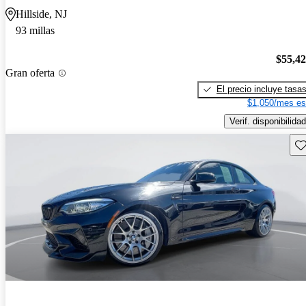
Hillside, NJ
93 millas
$55,4
Gran oferta
El precio incluye tasa
$1,050/mes es
Verif. disponibilidad
Gu