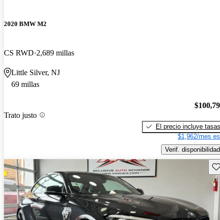
2020 BMW M2
CS RWD
2,689 millas
Little Silver, NJ
69 millas
$100,7
Trato justo
El precio incluye tasa
$1,962/mes es
Verif. disponibilidad
Gu