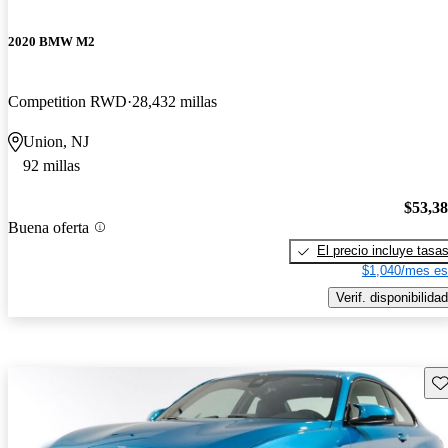
2020 BMW M2
Competition RWD
28,432 millas
Union, NJ
92 millas
$53,3
Buena oferta
El precio incluye tasa
$1,040/mes es
Verif. disponibilidad
Gu