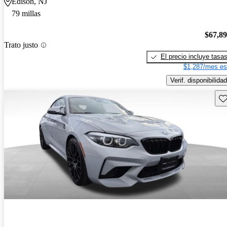
Edison, NJ
79 millas
$67,8
Trato justo
El precio incluye tasa
$1,287/mes es
Verif. disponibilidad
Gu