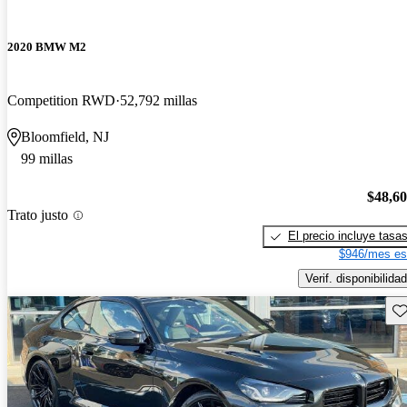
2020 BMW M2
Competition RWD
52,792 millas
Bloomfield, NJ
99 millas
$48,6
Trato justo
El precio incluye tasa
$946/mes es
Verif. disponibilidad
Gu