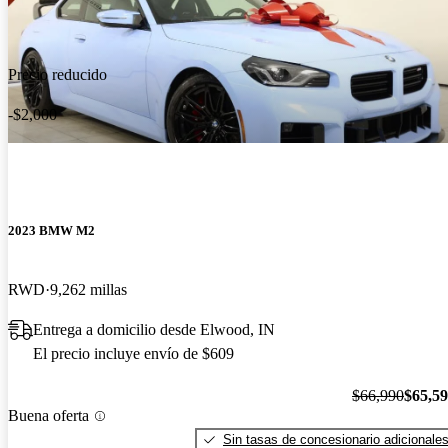
Precio reducido
-$2,000
2023 BMW M2
RWD
9,262 millas
Entrega a domicilio desde Elwood, IN
El precio incluye envío de $609
$66,990
$65,5
Buena oferta
Sin tasas de concesionario adicionale