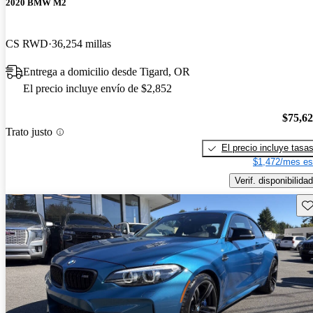
2020 BMW M2
CS RWD
36,254 millas
Entrega a domicilio desde Tigard, OR
El precio incluye envío de $2,852
$75,6
Trato justo
El precio incluye tasa
$1,472/mes es
Verif. disponibilidad
Gu