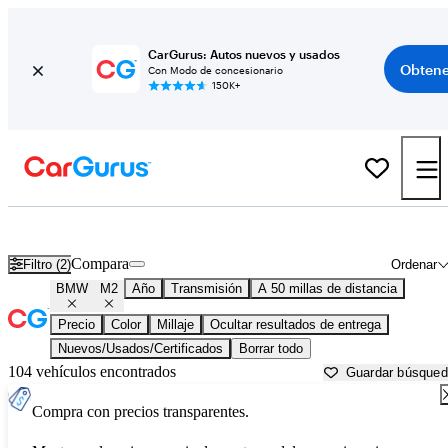
CarGurus: Autos nuevos y usados
Obtene
Con Modo de concesionario
150K+
BMW M2 usados en venta cerca de
Anderson, IN
Compara
Filtro (2)
Ordenar
BMW
M2
Año
Transmisión
A 50 millas de distancia
Precio
Color
Millaje
Ocultar resultados de entrega
Nuevos/Usados/Certificados
Borrar todo
104 vehículos encontrados
Guardar búsque
Compra con precios transparentes.