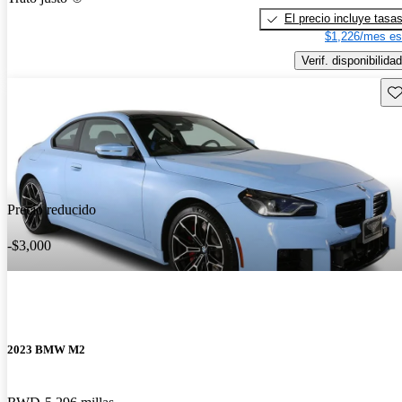
El precio incluye tasa
$1,226/mes es
Verif. disponibilidad
Gu
Precio reducido
-$3,000
2023 BMW M2