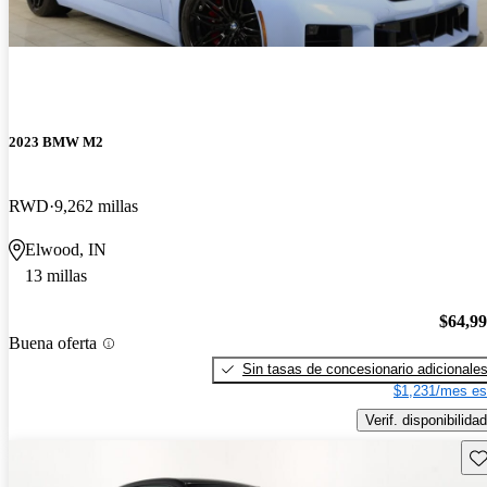
2023 BMW M2
RWD
9,262 millas
Elwood, IN
13 millas
$64,9
Buena oferta
Sin tasas de concesionario adicionale
$1,231/mes es
Verif. disponibilidad
Gu