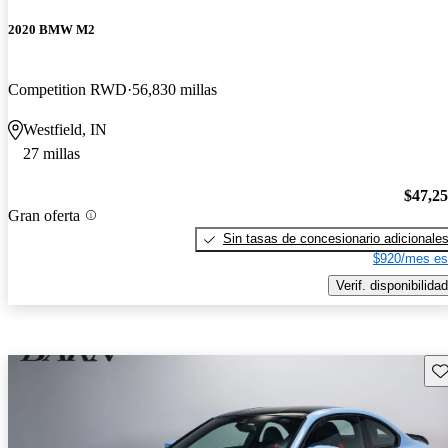
2020 BMW M2
Competition RWD
56,830 millas
Westfield, IN
27 millas
$47,2
Gran oferta
Sin tasas de concesionario adicionale
$920/mes es
Verif. disponibilidad
Gu