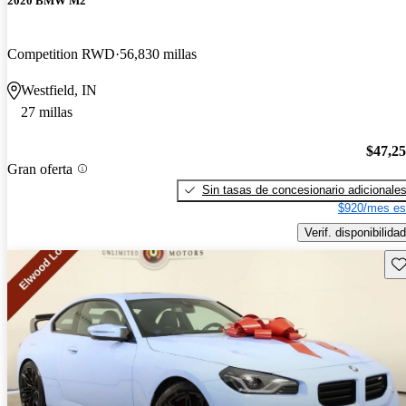
2020 BMW M2
Competition RWD
56,830 millas
Westfield, IN
27 millas
$47,2
Gran oferta
Sin tasas de concesionario adicionale
$920/mes es
Verif. disponibilidad
Gu