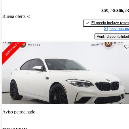
$69,236
$66,2
Buena oferta
El precio incluye tasa
$1,255/mes es
Verif. disponibilidad
Gu
Aviso patrocinado