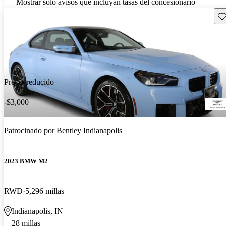
Mostrar solo avisos que incluyan tasas del concesionario
Gu
Precio reducido
-$3,000
Patrocinado por
Bentley Indianapolis
2023 BMW M2
RWD
5,296 millas
Indianapolis, IN
28 millas