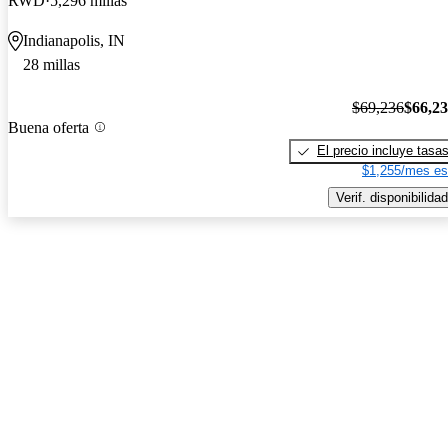
RWD
5,296 millas
Indianapolis, IN
28 millas
$69,236
$66,2
Buena oferta
El precio incluye tasa
$1,255/mes es
Verif. disponibilidad