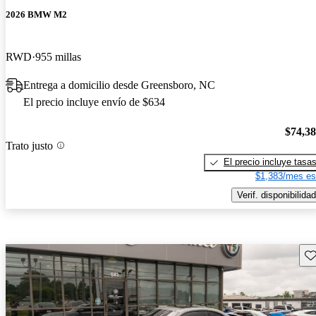
2026 BMW M2
RWD
955 millas
Entrega a domicilio desde Greensboro, NC
El precio incluye envío de $634
$74,3
Trato justo
El precio incluye tasa
$1,383/mes es
Verif. disponibilidad
Gu