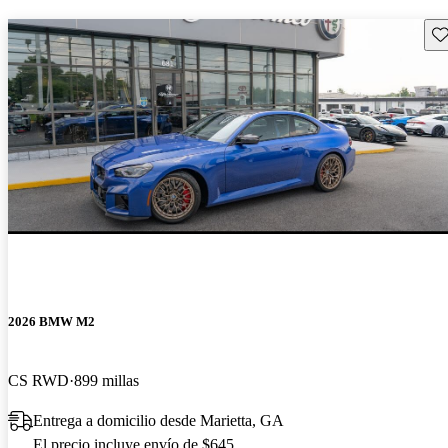
Gu
2026 BMW M2
CS RWD
899 millas
Entrega a domicilio desde Marietta, GA
El precio incluye envío de $645