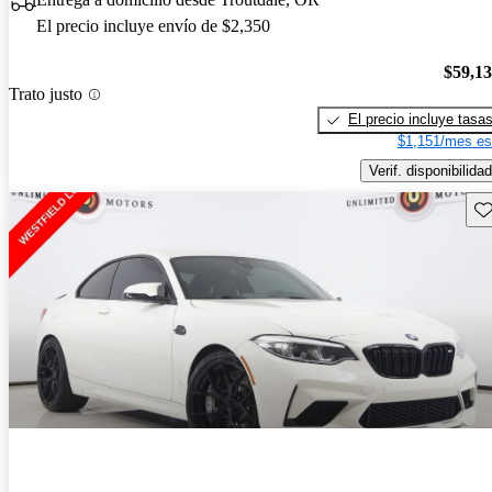
El precio incluye envío de $2,350
$59,1
Trato justo
El precio incluye tasa
$1,151/mes es
Verif. disponibilidad
Gu