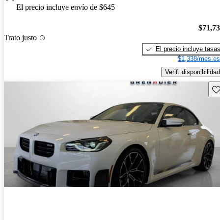
El precio incluye envío de $645
$71,7
Trato justo
El precio incluye tasa
$1,338/mes es
Verif. disponibilidad
Gu