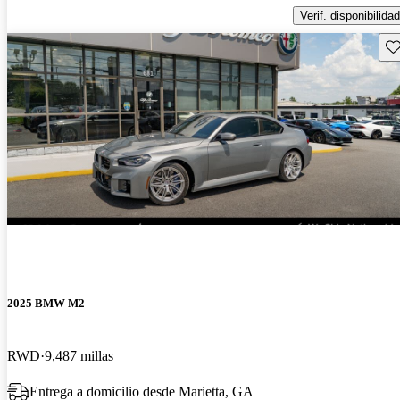
Verif. disponibilidad
Gu
2025 BMW M2
RWD
9,487 millas
Entrega a domicilio desde Marietta, GA