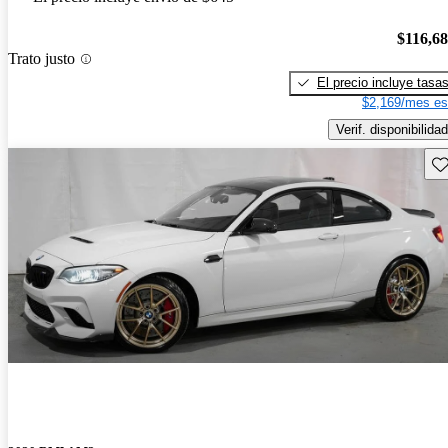
$116,6
Trato justo
El precio incluye tasa
$2,169/mes es
Verif. disponibilidad
Gu