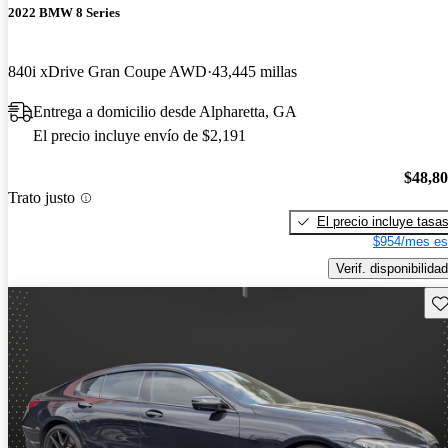
2022 BMW 8 Series
840i xDrive Gran Coupe AWD
43,445 millas
Entrega a domicilio desde Alpharetta, GA
El precio incluye envío de $2,191
$48,8
Trato justo
El precio incluye tasa
$954/mes es
Verif. disponibilidad
Gu