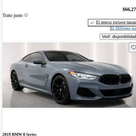
$66,2
Trato justo
El precio incluye tasa
$1,263/mes es
Verif. disponibilidad
Gu
2019 BMW 8 Series