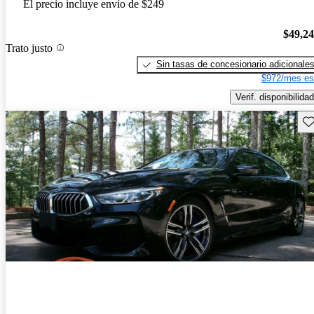
El precio incluye envío de $249
$49,2
Trato justo
Sin tasas de concesionario adicionale
$972/mes es
Verif. disponibilidad
Gu