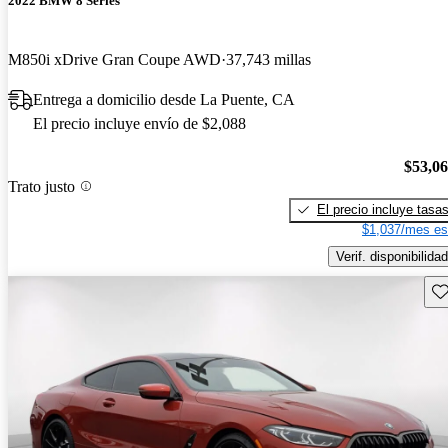
2022 BMW 8 Series
M850i xDrive Gran Coupe AWD
37,743 millas
Entrega a domicilio desde La Puente, CA
El precio incluye envío de $2,088
$53,0
Trato justo
El precio incluye tasa
$1,037/mes es
Verif. disponibilidad
Gu