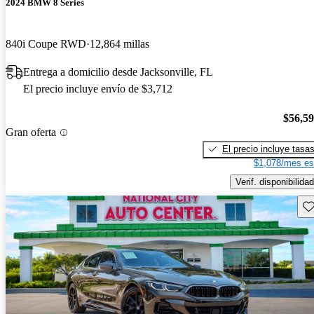
2024 BMW 8 Series
840i Coupe RWD
12,864 millas
Entrega a domicilio desde Jacksonville, FL
El precio incluye envío de $3,712
$56,5
Gran oferta
El precio incluye tasa
$1,078/mes es
Verif. disponibilidad
Gu