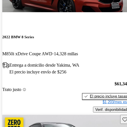
2022 BMW 8 Series
M850i xDrive Coupe AWD
14,328 millas
Entrega a domicilio desde Yakima, WA
El precio incluye envío de $256
$61,3
Trato justo
El precio incluye tasa
$1,203/mes es
Verif. disponibilidad
Gu