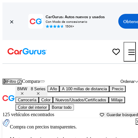
CarGurus: Autos nuevos y usados
Obtene
Con Modo de concesionario
150K+
BMW 8 Series usados en venta cerca de
Bellingham, WA
Compara
Filtro (2)
Ordenar
BMW
8 Series
Año
A 100 millas de distancia
Precio
Carrocería
Color
Nuevos/Usados/Certificados
Millaje
Color del interior
Borrar todo
125 vehículos encontrados
Guardar búsque
Compra con precios transparentes.