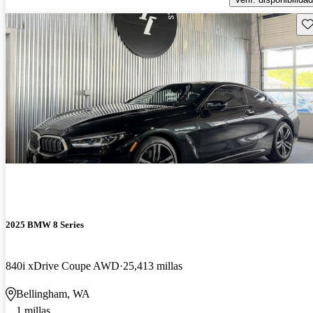
Gu
2025 BMW 8 Series
840i xDrive Coupe AWD
25,413 millas
Bellingham, WA
1 millas