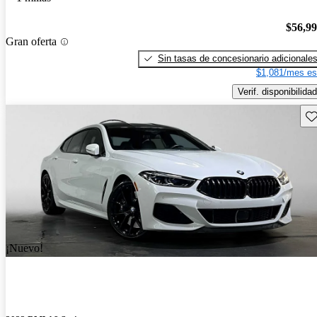
$56,9
Gran oferta
Sin tasas de concesionario adicionale
$1,081/mes es
Verif. disponibilidad
Gu
¡Nuevo!