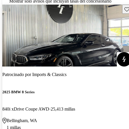
Mostrar solo avisos que incluyan tasas del concesionario
Gu
Patrocinado por
Imports & Classics
2025 BMW 8 Series
840i xDrive Coupe AWD
25,413 millas
Bellingham, WA
1 millas