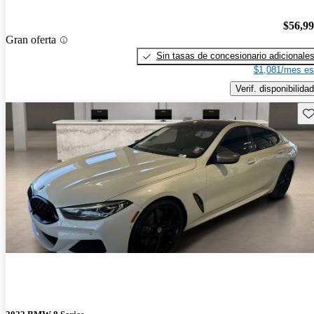
$56,9
Gran oferta
Sin tasas de concesionario adicionale
$1,081/mes es
Verif. disponibilidad
Gu