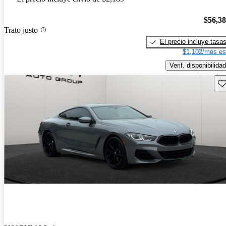
$56,3
Trato justo
El precio incluye tasa
$1,102/mes es
Verif. disponibilidad
Gu