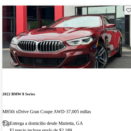
Gu
2022 BMW 8 Series
M850i xDrive Gran Coupe AWD
37,005 millas
Entrega a domicilio desde Marietta, GA
El precio incluye envío de $2,189