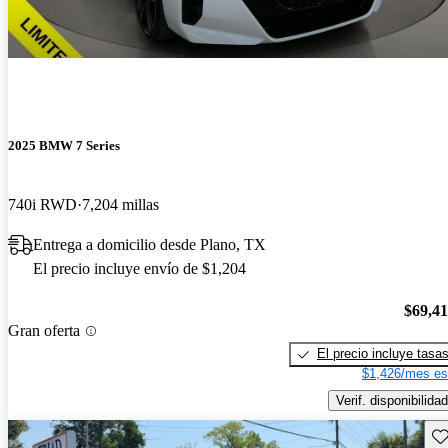
2025 BMW 7 Series
740i RWD
7,204 millas
Entrega a domicilio desde Plano, TX
El precio incluye envío de $1,204
$69,4
Gran oferta
El precio incluye tasa
$1,426/mes es
Verif. disponibilidad
Gu