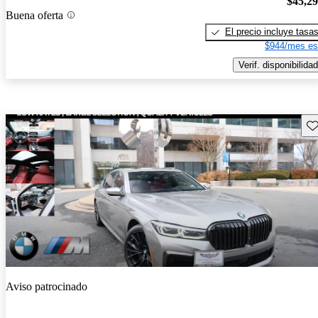
$45,2
Buena oferta
El precio incluye tasa
$944/mes es
Verif. disponibilidad
Gu
Aviso patrocinado