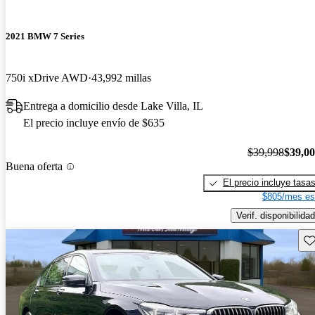
2021 BMW 7 Series
750i xDrive AWD
43,992 millas
Entrega a domicilio desde Lake Villa, IL
El precio incluye envío de $635
$39,998
$39,0
Buena oferta
El precio incluye tasa
$805/mes es
Verif. disponibilidad
Gu