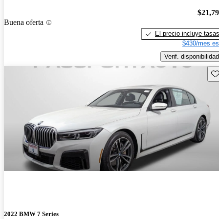
$21,7
Buena oferta
El precio incluye tasa
$430/mes es
Verif. disponibilidad
Gu
2022 BMW 7 Series