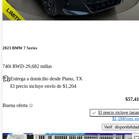
2023 BMW 7 Series
740i RWD
29,682 millas
Entrega a domicilio desde Plano, TX
El precio incluye envío de $1,204
$57,4
Buena oferta
El precio incluye tasa
$1,194/mes es
Verif. disponibilidad
Gu