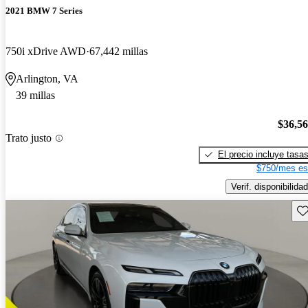
2021 BMW 7 Series
750i xDrive AWD
67,442 millas
Arlington, VA
39 millas
$36,5
Trato justo
El precio incluye tasa
$750/mes es
Verif. disponibilidad
Gu