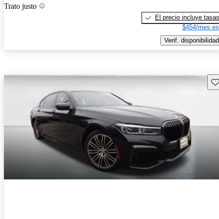
Trato justo
El precio incluye tasa
$454/mes es
Verif. disponibilidad
Gu