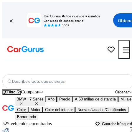
CarGurus: Autos nuevos y usados
Obtene
Con Modo de concesionario
150K+
BMW 7 Series usados en venta cerca de
Baltimore, MD
Describe el auto que quisieras
Compara
Filtro (2)
Ordenar
BMW
7 Series
Año
Precio
A 50 millas de distancia
Millaje
Color
Motor
Color del interior
Nuevos/Usados/Certificados
Borrar todo
525 vehículos encontrados
Guardar búsque