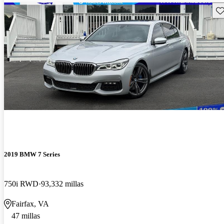
Gu
2019 BMW 7 Series
750i RWD
93,332 millas
Fairfax, VA
47 millas