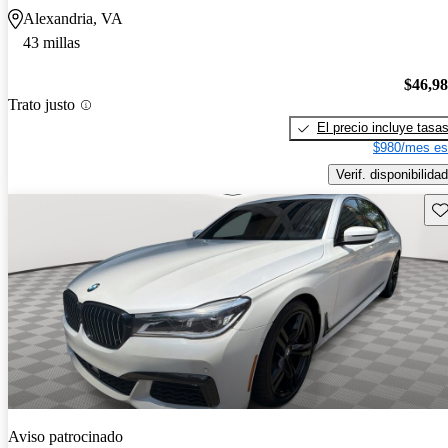
Alexandria, VA
43 millas
$46,9
Trato justo
El precio incluye tasa
$980/mes es
Verif. disponibilidad
Gu
Aviso patrocinado