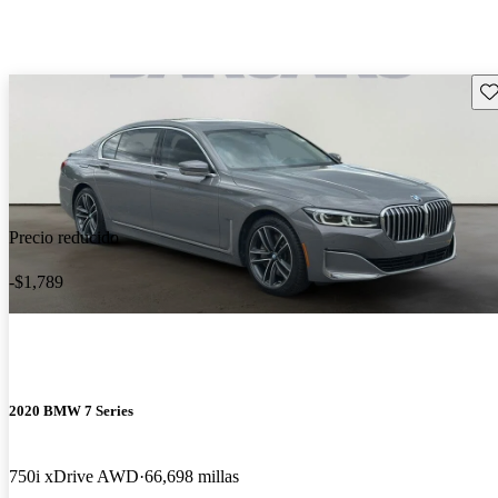
Gu
Precio reducido
-$1,789
2020 BMW 7 Series
750i xDrive AWD
66,698 millas