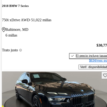
2018 BMW 7 Series
750i xDrive AWD
51,022 millas
Baltimore, MD
6 millas
$30,7
Trato justo
El precio incluye tasa
$634/mes es
Verif. disponibilidad
Gu