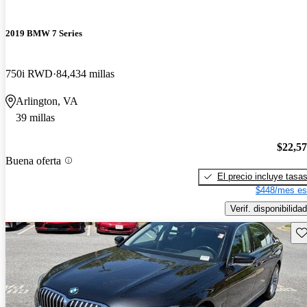
2019 BMW 7 Series
750i RWD
84,434 millas
Arlington, VA
39 millas
$22,5
Buena oferta
El precio incluye tasa
$448/mes es
Verif. disponibilidad
Gu