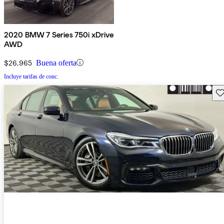
2020 BMW 7 Series 750i xDrive
AWD
$26,965
Buena oferta
Incluye tarifas de conc.
Gu