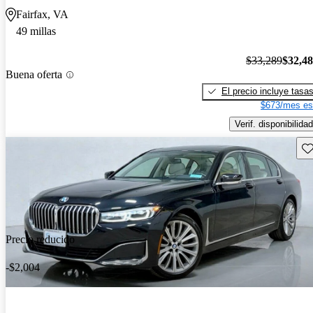
Fairfax, VA
49 millas
$33,289
$32,4
Buena oferta
El precio incluye tasa
$673/mes es
Verif. disponibilidad
Gu
Precio reducido
-$2,004