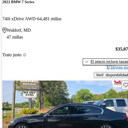
2022 BMW 7 Series
740i xDrive AWD
64,481 millas
Waldorf, MD
47 millas
$35,0
Trato justo
El precio incluye tasa
$716/mes es
Verif. disponibilidad
Gu