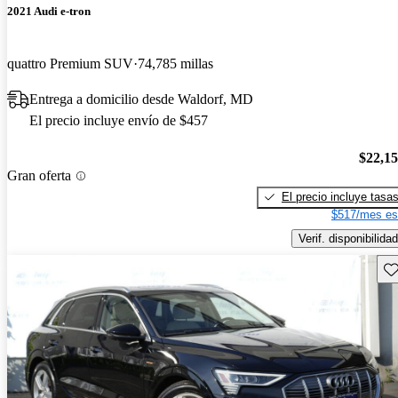
2021 Audi e-tron
quattro Premium SUV
74,785 millas
Entrega a domicilio desde Waldorf, MD
El precio incluye envío de $457
$22,1
Gran oferta
El precio incluye tasa
$517/mes es
Verif. disponibilidad
Gu