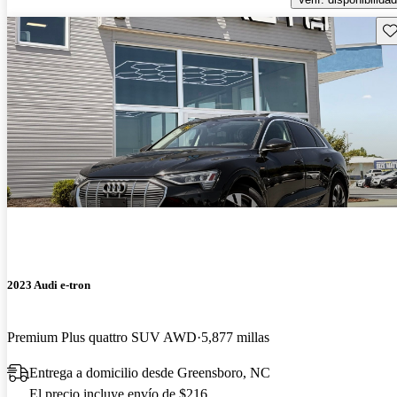
Gu
2023 Audi e-tron
Premium Plus quattro SUV AWD
5,877 millas
Entrega a domicilio desde Greensboro, NC
El precio incluye envío de $216