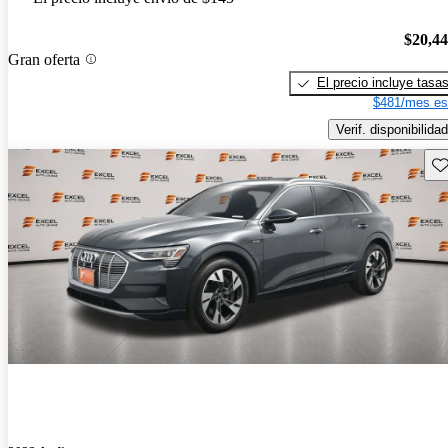
$20,4
Gran oferta
El precio incluye tasa
$481/mes es
Verif. disponibilidad
Gu