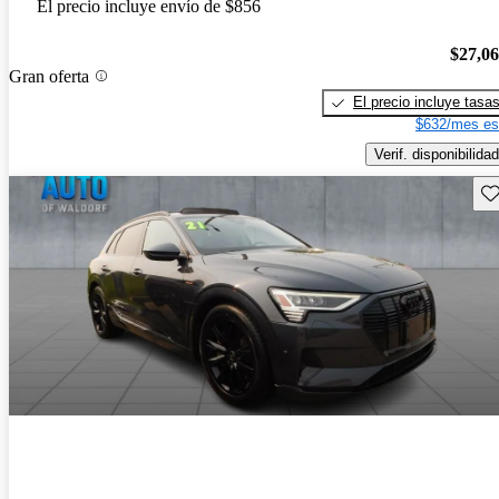
El precio incluye envío de $856
$27,0
Gran oferta
El precio incluye tasa
$632/mes es
Verif. disponibilidad
Gu