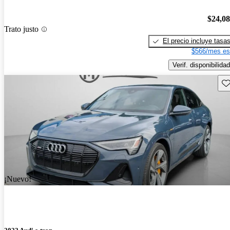
$24,0
Trato justo
El precio incluye tasa
$566/mes es
Verif. disponibilidad
Gu
¡Nuevo!