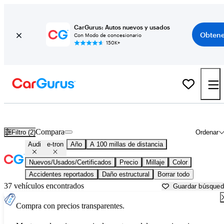
CarGurus: Autos nuevos y usados
Obtene
Con Modo de concesionario
150K+
Audi e-tron usados en venta cerca de
Augusta, GA
Compara
Filtro (2)
Ordenar
Audi
e-tron
Año
A 100 millas de distancia
Nuevos/Usados/Certificados
Precio
Millaje
Color
Accidentes reportados
Daño estructural
Borrar todo
37 vehículos encontrados
Guardar búsque
Compra con precios transparentes.