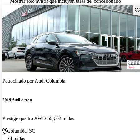
Mostrar solo avisos que incluyan tasas del concesionario
Gu
Patrocinado por
Audi Columbia
2019 Audi e-tron
Prestige quattro AWD
55,602 millas
Columbia, SC
74 millas