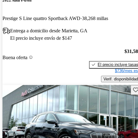
2022 Audi e-tron
Prestige S Line quattro Sportback AWD
38,268 millas
Entrega a domicilio desde Marietta, GA
El precio incluye envío de $147
$31,5
Buena oferta
El precio incluye tasa
$736/mes es
Verif. disponibilidad
Gu