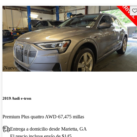
Gu
¡Nuevo!
2019 Audi e-tron
Premium Plus quattro AWD
67,475 millas
Entrega a domicilio desde Marietta, GA
El precio incluye envío de $145