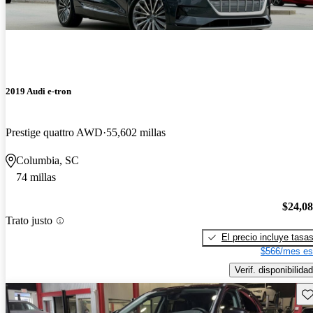
2019 Audi e-tron
Prestige quattro AWD
55,602 millas
Columbia, SC
74 millas
$24,0
Trato justo
El precio incluye tasa
$566/mes es
Verif. disponibilidad
Gu