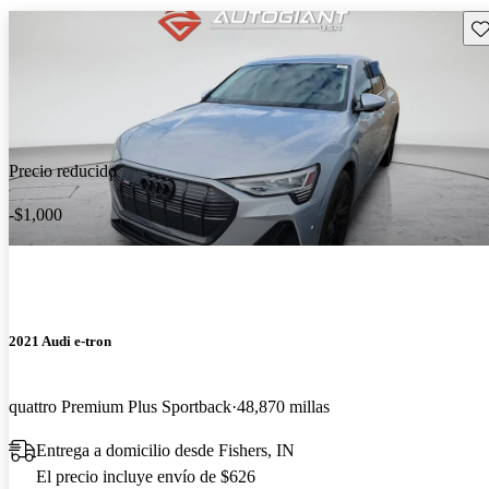
Gu
Precio reducido
-$1,000
2021 Audi e-tron
quattro Premium Plus Sportback
48,870 millas
Entrega a domicilio desde Fishers, IN
El precio incluye envío de $626