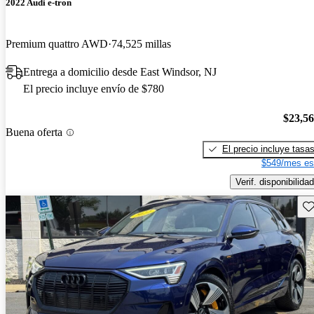
2022 Audi e-tron
Premium quattro AWD
74,525 millas
Entrega a domicilio desde East Windsor, NJ
El precio incluye envío de $780
$23,5
Buena oferta
El precio incluye tasa
$549/mes es
Verif. disponibilidad
Gu