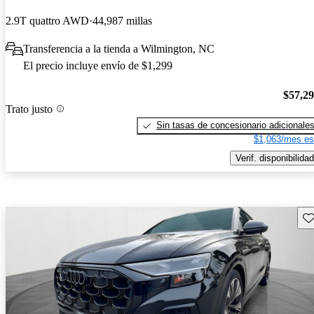
2.9T quattro AWD
44,987 millas
Transferencia a la tienda a Wilmington, NC
El precio incluye envío de $1,299
$57,2
Trato justo
Sin tasas de concesionario adicionale
$1,063/mes es
Verif. disponibilidad
Gu