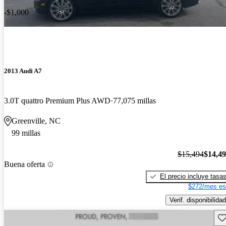
-$1,000
2013 Audi A7
3.0T quattro Premium Plus AWD
77,075 millas
Greenville, NC
99 millas
$15,494
$14,4
Buena oferta
El precio incluye tasa
$272/mes es
Verif. disponibilidad
Gu