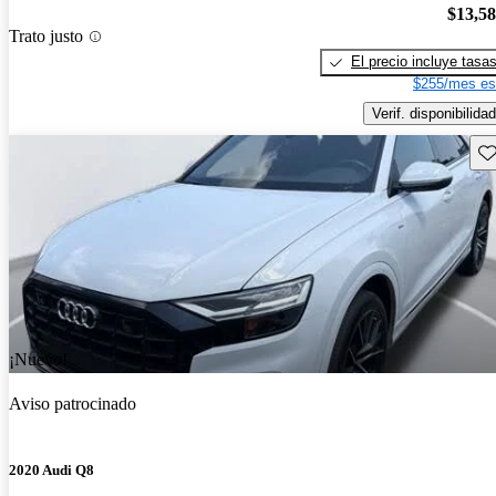
$13,5
Trato justo
El precio incluye tasa
$255/mes es
Verif. disponibilidad
Gu
¡Nuevo!
Aviso patrocinado
2020 Audi Q8