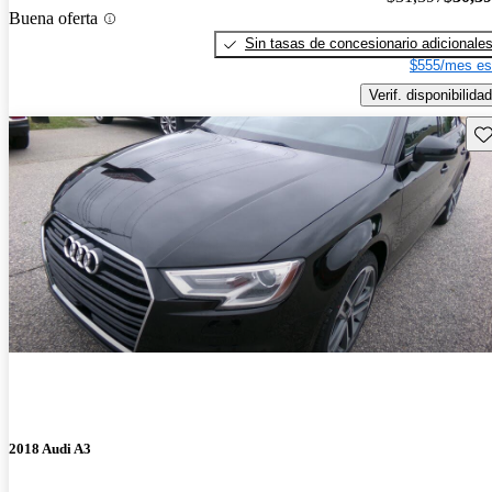
Buena oferta
Sin tasas de concesionario adicionale
$555/mes es
Verif. disponibilidad
Gu
2018 Audi A3