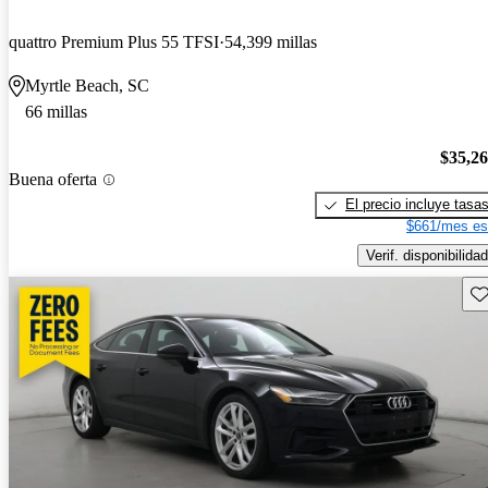
quattro Premium Plus 55 TFSI
54,399 millas
Myrtle Beach, SC
66 millas
$35,2
Buena oferta
El precio incluye tasa
$661/mes es
Verif. disponibilidad
Gu