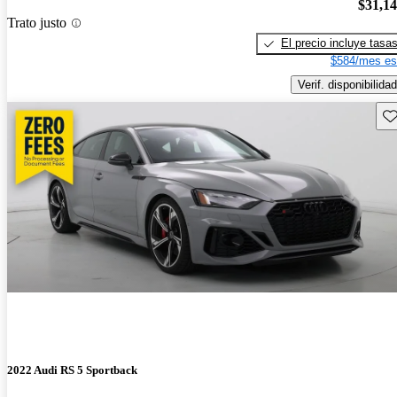
$31,1
Trato justo
El precio incluye tasa
$584/mes es
Verif. disponibilidad
Gu
2022 Audi RS 5 Sportback