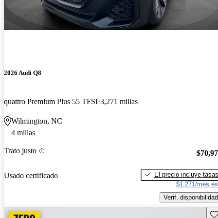
2026 Audi Q8
quattro Premium Plus 55 TFSI
3,271 millas
Wilmington, NC
4 millas
Trato justo
$70,9
El precio incluye tasa
Usado certificado
$1,271/mes es
Verif. disponibilidad
Gu