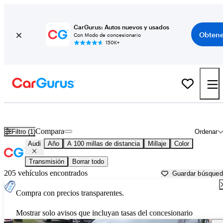
CarGurus: Autos nuevos y usados
Obtene
Con Modo de concesionario
150K+
Autos Audi usados en venta cerca de
Wilmington, NC
Compara
Filtro (1)
Ordenar
Audi
Año
A 100 millas de distancia
Millaje
Color
Transmisión
Borrar todo
205 vehículos encontrados
Guardar búsque
Compra con precios transparentes.
Mostrar solo avisos que incluyan tasas del concesionario