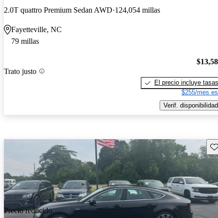
2.0T quattro Premium Sedan AWD
124,054 millas
Fayetteville, NC
79 millas
$13,5
Trato justo
El precio incluye tasa
$255/mes es
Verif. disponibilidad
Gu
Precio reducido