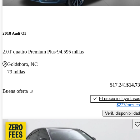
2018 Audi Q3
2.0T quattro Premium Plus
94,595 millas
Goldsboro, NC
79 millas
$17,241
$14,7
Buena oferta
El precio incluye tasa
$277/mes es
Verif. disponibilidad
Gu