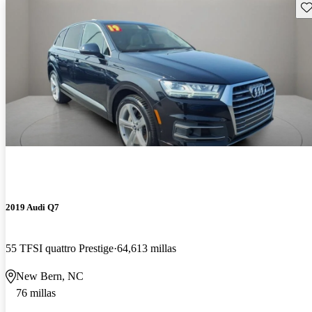
Gu
2019 Audi Q7
55 TFSI quattro Prestige
64,613 millas
New Bern, NC
76 millas