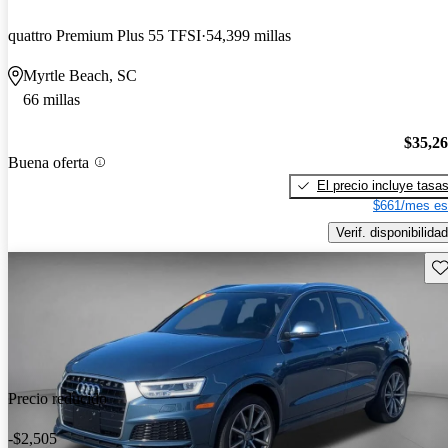
quattro Premium Plus 55 TFSI
54,399 millas
Myrtle Beach, SC
66 millas
$35,2
Buena oferta
El precio incluye tasa
$661/mes es
Verif. disponibilidad
Gu
Precio reducido
-$2,505