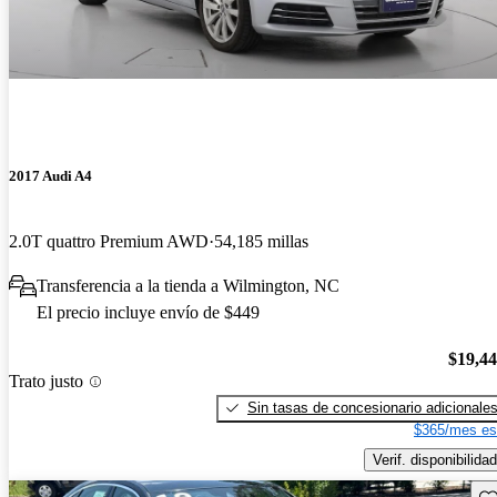
2017 Audi A4
2.0T quattro Premium AWD
54,185 millas
Transferencia a la tienda a Wilmington, NC
El precio incluye envío de $449
$19,4
Trato justo
Sin tasas de concesionario adicionale
$365/mes es
Verif. disponibilidad
Gu