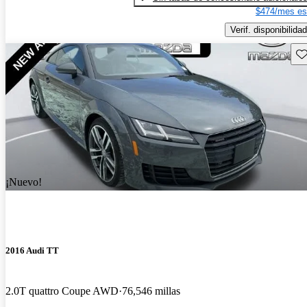
$474/mes es
Verif. disponibilidad
Gu
¡Nuevo!
2016 Audi TT
2.0T quattro Coupe AWD
76,546 millas