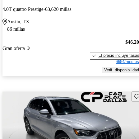
4.0T quattro Prestige
63,620 millas
Austin, TX
86 millas
$46,2
Gran oferta
El precio incluye tasa
$684/mes es
Verif. disponibilidad
Gu