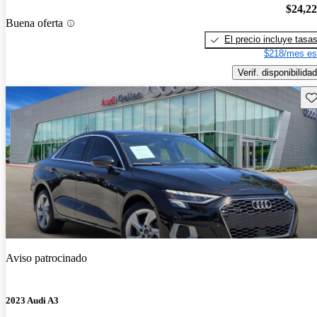
$24,2
Buena oferta
El precio incluye tasa
$218/mes es
Verif. disponibilidad
Gu
Aviso patrocinado
2023 Audi A3