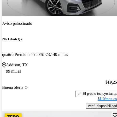
Aviso patrocinado
2021 Audi Q5
quattro Premium 45 TFSI
73,149 millas
Addison, TX
99 millas
$19,2
Buena oferta
El precio incluye tasa
$110/mes es
Verif. disponibilidad
Gu