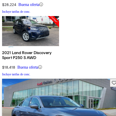
$28,224
Buena oferta
Incluye tarifas de conc.
2021 Land Rover Discovery
Sport P250 S AWD
$18,418
Buena oferta
Incluye tarifas de conc.
Gu