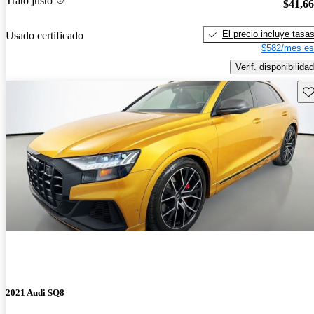
Trato justo
$41,6
El precio incluye tasa
Usado certificado
$582/mes es
Verif. disponibilidad
Gu
2021 Audi SQ8