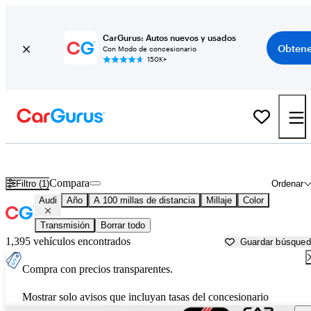
CarGurus: Autos nuevos y usados
Obtene
Con Modo de concesionario
150K+
Autos Audi usados en venta cerca de
Waco, TX
Compara
Filtro (1)
Ordenar
Audi
Año
A 100 millas de distancia
Millaje
Color
Transmisión
Borrar todo
1,395 vehículos encontrados
Guardar búsque
Compra con precios transparentes.
Mostrar solo avisos que incluyan tasas del concesionario