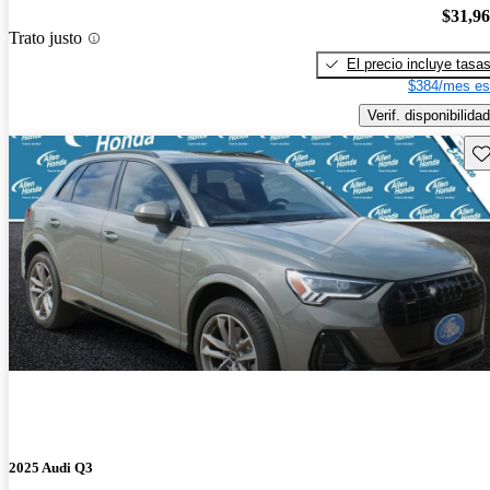
$31,9
Trato justo
El precio incluye tasa
$384/mes es
Verif. disponibilidad
Gu
2025 Audi Q3