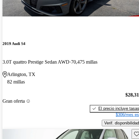
2019 Audi S4
3.0T quattro Prestige Sedan AWD
70,475 millas
Arlington, TX
82 millas
$28,3
Gran oferta
El precio incluye tasa
$306/mes es
Verif. disponibilidad
Gu