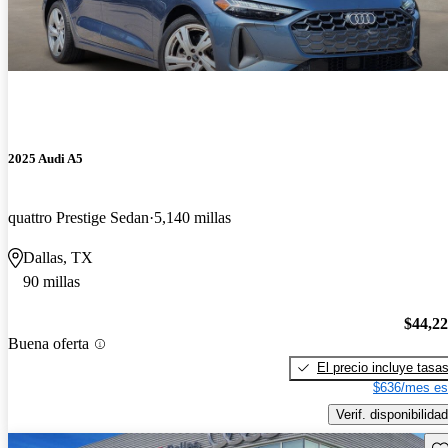
2025 Audi A5
quattro Prestige Sedan
5,140 millas
Dallas, TX
90 millas
$44,2
Buena oferta
El precio incluye tasa
$636/mes es
Verif. disponibilidad
Gu