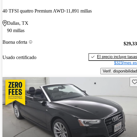
40 TFSI quattro Premium AWD
11,891 millas
Dallas, TX
90 millas
Buena oferta
$29,3
El precio incluye tasa
Usado certificado
$323/mes es
Verif. disponibilidad
Gu