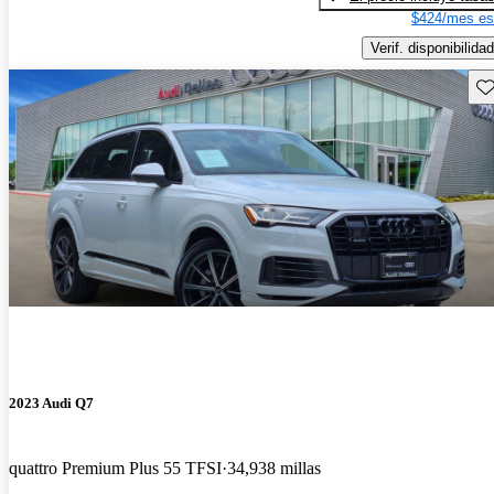
$424/mes es
Verif. disponibilidad
Gu
2023 Audi Q7
quattro Premium Plus 55 TFSI
34,938 millas