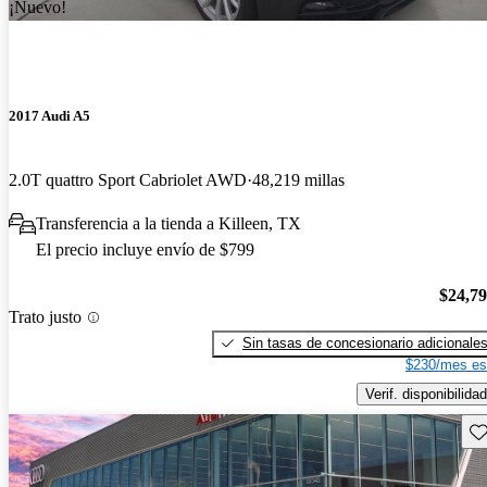
¡Nuevo!
2017 Audi A5
2.0T quattro Sport Cabriolet AWD
48,219 millas
Transferencia a la tienda a Killeen, TX
El precio incluye envío de $799
$24,7
Trato justo
Sin tasas de concesionario adicionale
$230/mes es
Verif. disponibilidad
Gu