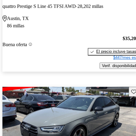
quattro Prestige S Line 45 TFSI AWD
28,202 millas
Austin, TX
86 millas
$35,2
Buena oferta
El precio incluye tasa
$447/mes es
Verif. disponibilidad
Gu