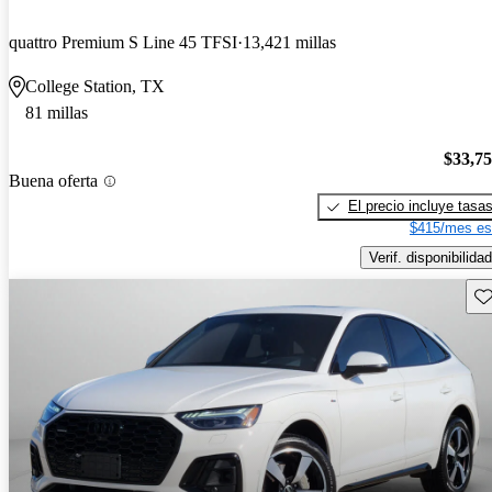
quattro Premium S Line 45 TFSI
13,421 millas
College Station, TX
81 millas
$33,7
Buena oferta
El precio incluye tasa
$415/mes es
Verif. disponibilidad
Gu