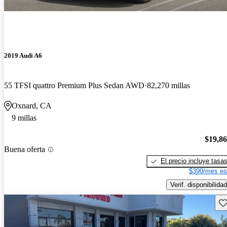
2019 Audi A6
55 TFSI quattro Premium Plus Sedan AWD
82,270 millas
Oxnard, CA
9 millas
$19,8
Buena oferta
El precio incluye tasa
$390/mes es
Verif. disponibilidad
Gu