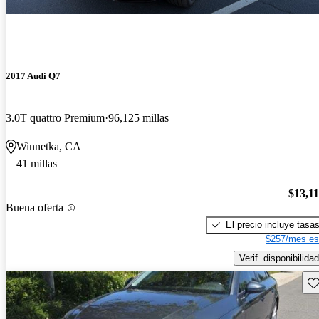
2017 Audi Q7
3.0T quattro Premium
96,125 millas
Winnetka, CA
41 millas
$13,1
Buena oferta
El precio incluye tasa
$257/mes es
Verif. disponibilidad
Gu