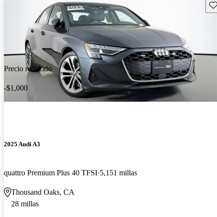
Gu
Precio reducido
-$1,000
2025 Audi A3
quattro Premium Plus 40 TFSI
5,151 millas
Thousand Oaks, CA
28 millas