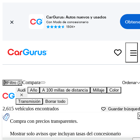
CarGurus: Autos nuevos y usados
Obtene
Con Modo de concesionario
150K+
Autos Audi usados en venta cerca de
Ventura, CA
Compara
Filtro (1)
Ordenar
Audi
Año
A 100 millas de distancia
Millaje
Color
Transmisión
Borrar todo
2,615 vehículos encontrados
Guardar búsque
Compra con precios transparentes.
Mostrar solo avisos que incluyan tasas del concesionario