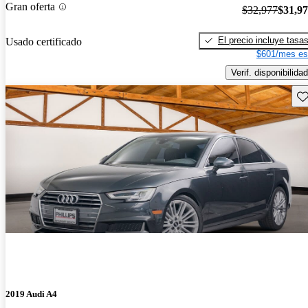
Gran oferta
$32,977
$31,9
El precio incluye tasa
Usado certificado
$601/mes es
Verif. disponibilidad
Gu
2019 Audi A4