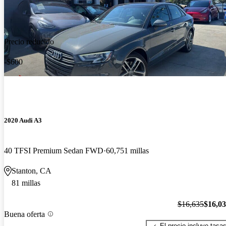
Precio reducido
-$600
2020 Audi A3
40 TFSI Premium Sedan FWD
60,751 millas
Stanton, CA
81 millas
$16,635
$16,0
Buena oferta
El precio incluye tasa