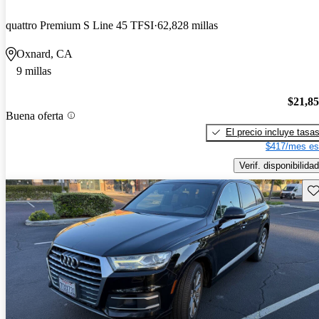
quattro Premium S Line 45 TFSI
62,828 millas
Oxnard, CA
9 millas
$21,8
Buena oferta
El precio incluye tasa
$417/mes es
Verif. disponibilidad
Gu