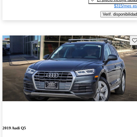
$315/mes es
Verif. disponibilidad
Gu
2019 Audi Q5