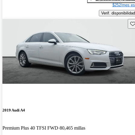
$252/mes es
Verif. disponibilidad
Gu
2019 Audi A4
Premium Plus 40 TFSI FWD
80,465 millas