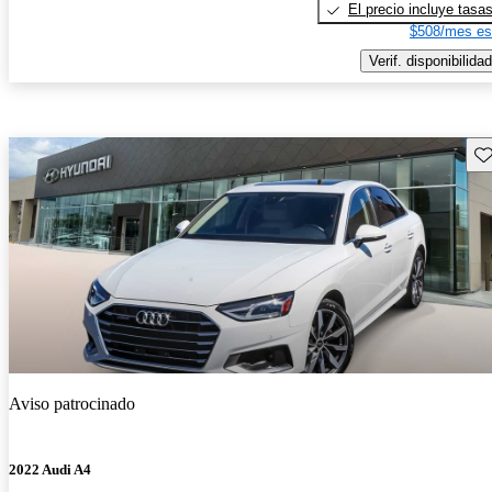
El precio incluye tasa
$508/mes es
Verif. disponibilidad
Gu
Aviso patrocinado
2022 Audi A4