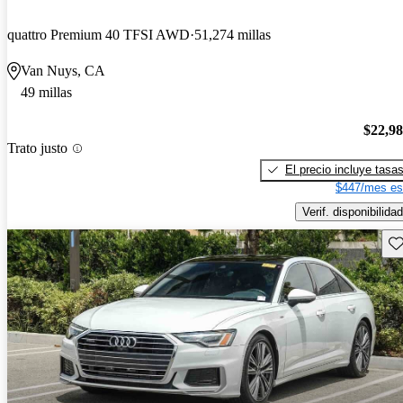
quattro Premium 40 TFSI AWD
51,274 millas
Van Nuys, CA
49 millas
$22,9
Trato justo
El precio incluye tasa
$447/mes es
Verif. disponibilidad
Gu