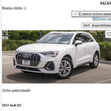
$42,6
Buena oferta
El precio incluye tasa
$801/mes es
Verif. disponibilidad
Gu
Aviso patrocinado
2023 Audi Q3