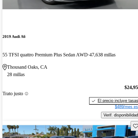
2019 Audi A6
55 TFSI quattro Premium Plus Sedan AWD
47,638 millas
Thousand Oaks, CA
28 millas
$24,9
Trato justo
El precio incluye tasa
$489/mes es
Verif. disponibilidad
Gu