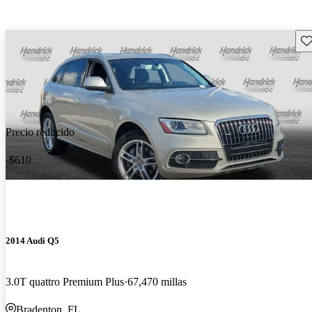
Gu
Precio reducido
-$610
2014 Audi Q5
3.0T quattro Premium Plus
67,470 millas
Bradenton, FL