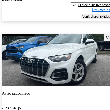
El precio incluye tasa
$396/mes es
Verif. disponibilidad
Gu
Aviso patrocinado
2023 Audi Q5