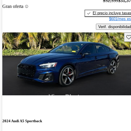
$32,359
$31,5
Gran oferta
El precio incluye tasa
$601/mes es
Verif. disponibilidad
Gu
2024 Audi A5 Sportback