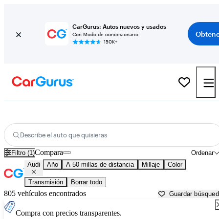
CarGurus: Autos nuevos y usados
Obtene
Con Modo de concesionario
150K+
Autos Audi usados en venta cerca de
Tampa, FL
Describe el auto que quisieras
Compara
Filtro (1)
Ordenar
Audi
Año
A 50 millas de distancia
Millaje
Color
Transmisión
Borrar todo
805 vehículos encontrados
Guardar búsque
Compra con precios transparentes.