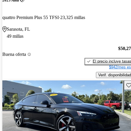
2025 Audi Q7
quattro Premium Plus 55 TFSI
23,325 millas
Sarasota, FL
49 millas
$50,2
Buena oferta
El precio incluye tasa
$942/mes es
Verif. disponibilidad
Gu