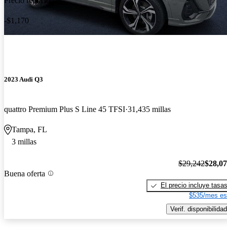
Precio reducido
-$1,170
2023 Audi Q3
quattro Premium Plus S Line 45 TFSI
31,435 millas
Tampa, FL
3 millas
$29,242
$28,0
Buena oferta
El precio incluye tasa
$535/mes es
Verif. disponibilidad