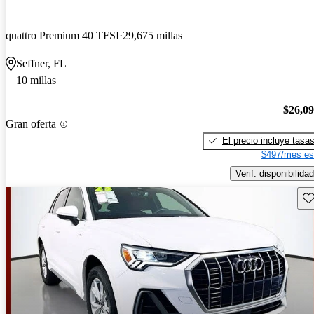
quattro Premium 40 TFSI
29,675 millas
Seffner, FL
10 millas
$26,0
Gran oferta
El precio incluye tasa
$497/mes es
Verif. disponibilidad
Gu