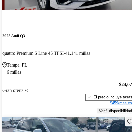
2023 Audi Q3
quattro Premium S Line 45 TFSI
41,141 millas
Tampa, FL
6 millas
$24,0
Gran oferta
El precio incluye tasa
$459/mes es
Verif. disponibilidad
Gu