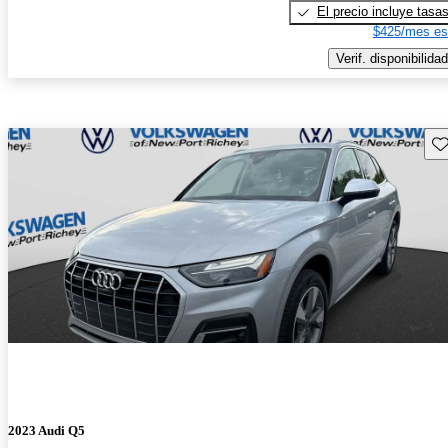
El precio incluye tasa
$425/mes es
Verif. disponibilidad
Gu
2023 Audi Q5