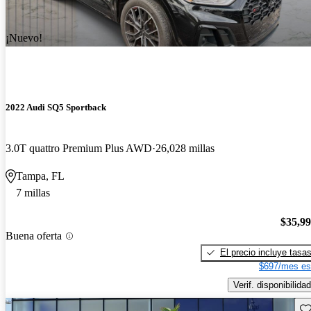
¡Nuevo!
2022 Audi SQ5 Sportback
3.0T quattro Premium Plus AWD
26,028 millas
Tampa, FL
7 millas
$35,9
Buena oferta
El precio incluye tasa
$697/mes es
Verif. disponibilidad
Gu