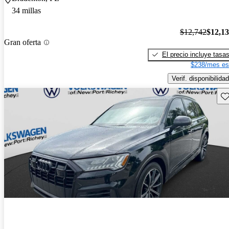
34 millas
$12,742
$12,1
Gran oferta
El precio incluye tasa
$238/mes es
Verif. disponibilidad
Gu