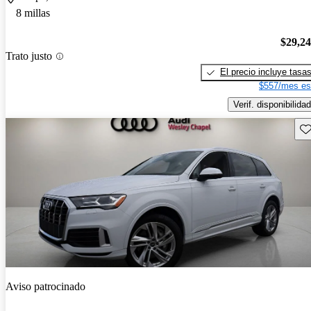
8 millas
$29,2
Trato justo
El precio incluye tasa
$557/mes es
Verif. disponibilidad
Gu
Aviso patrocinado