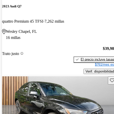
2023 Audi Q7
quattro Premium 45 TFSI
7,262 millas
Wesley Chapel, FL
16 millas
$39,9
Trato justo
El precio incluye tasa
$761/mes es
Verif. disponibilidad
Gu