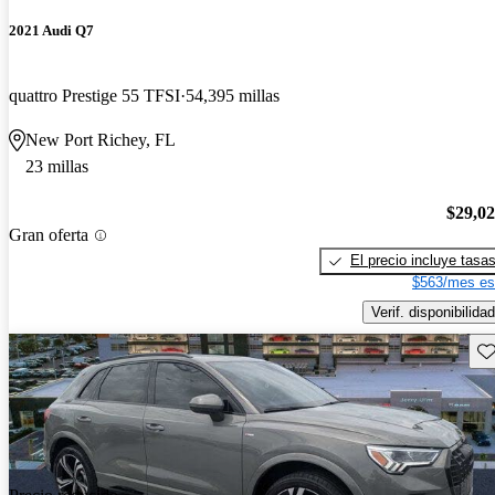
2021 Audi Q7
quattro Prestige 55 TFSI
54,395 millas
New Port Richey, FL
23 millas
$29,0
Gran oferta
El precio incluye tasa
$563/mes es
Verif. disponibilidad
Gu