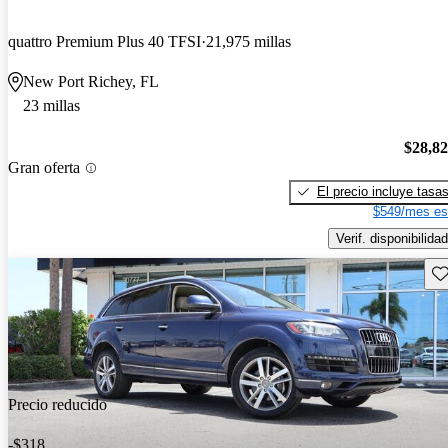
quattro Premium Plus 40 TFSI
21,975 millas
New Port Richey, FL
23 millas
$28,8
Gran oferta
El precio incluye tasa
$549/mes es
Verif. disponibilidad
Gu
Precio reducido
-$318