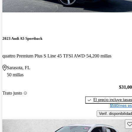
2023 Audi A5 Sportback
quattro Premium Plus S Line 45 TFSI AWD
54,200 millas
Sarasota, FL
50 millas
$31,0
Trato justo
El precio incluye tasa
$590/mes es
Verif. disponibilidad
Gu