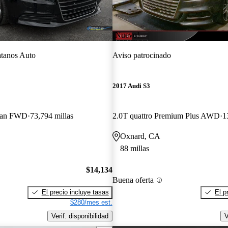
¡Nuevo!
tanos Auto
Aviso patrocinado
2017 Audi S3
dan FWD
73,794 millas
2.0T quattro Premium Plus AWD
1
Oxnard, CA
88 millas
$14,134
Buena oferta
El precio incluye tasas
El p
$280/mes est.
Verif. disponibilidad
V