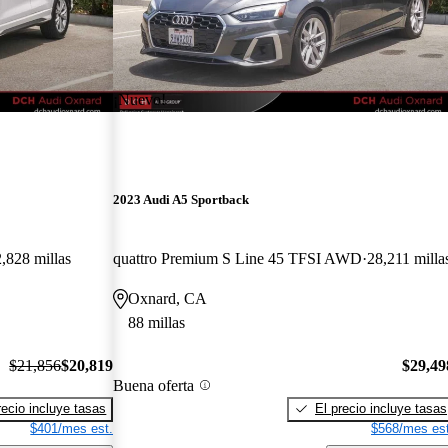
¡Nuevo!
2023 Audi A5 Sportback
,828 millas
quattro Premium S Line 45 TFSI AWD
28,211 milla
Oxnard, CA
88 millas
$21,856
$20,819
$29,49
Buena oferta
recio incluye tasas
El precio incluye tasas
$401/mes est.
$568/mes est