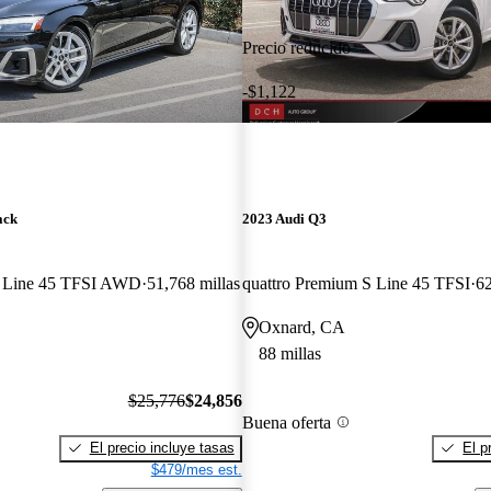
Precio reducido
-$1,122
ack
2023 Audi Q3
S Line 45 TFSI AWD
51,768 millas
quattro Premium S Line 45 TFSI
62
Oxnard, CA
88 millas
$25,776
$24,856
Buena oferta
El precio incluye tasas
El p
$479/mes est.