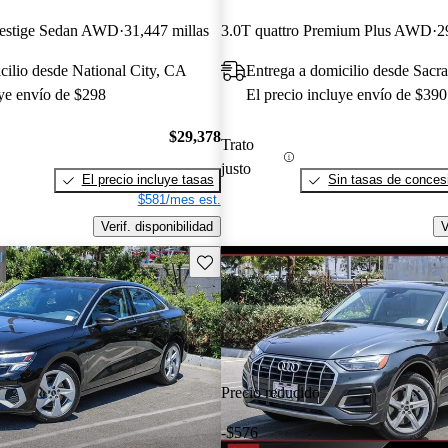
restige Sedan AWD
31,447 millas
3.0T quattro Premium Plus AWD
2
cilio desde National City, CA
Entrega a domicilio desde Sac
uye envío de $298
El precio incluye envío de $390
$29,378
Trato
justo
El precio incluye tasas
Sin tasas de concesi
$581/mes est.
Verif. disponibilidad
V
Guarda este Aviso
Precio reducido
-$576