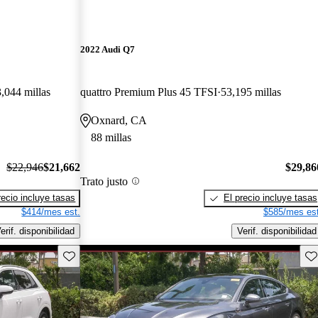
2022 Audi Q7
,044 millas
quattro Premium Plus 45 TFSI
53,195 millas
Oxnard, CA
88 millas
$22,946
$21,662
$29,86
Trato justo
recio incluye tasas
El precio incluye tasas
$414/mes est.
$585/mes est
erif. disponibilidad
Verif. disponibilidad
Guarda este Aviso
Gu