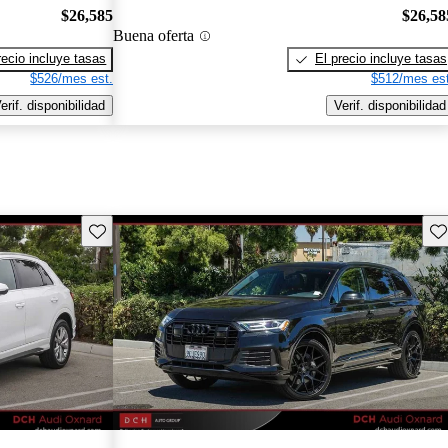
$26,585
$26,58
Buena oferta
recio incluye tasas
El precio incluye tasas
$526/mes est.
$512/mes est
erif. disponibilidad
Verif. disponibilidad
Guarda este Aviso
Gu