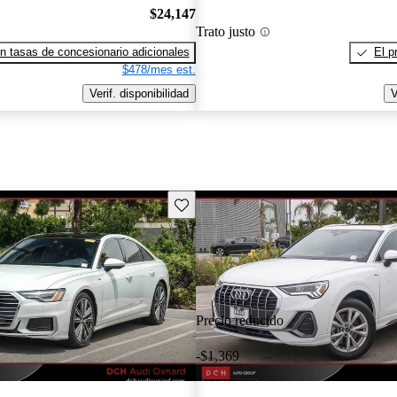
$24,147
Trato justo
n tasas de concesionario adicionales
El p
$478/mes est.
Verif. disponibilidad
V
Guarda este Aviso
Precio reducido
-$1,369