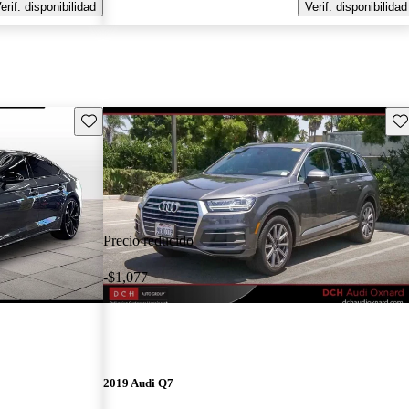
erif. disponibilidad
Verif. disponibilidad
Guarda este Aviso
Gu
Precio reducido
-$1,077
2019 Audi Q7