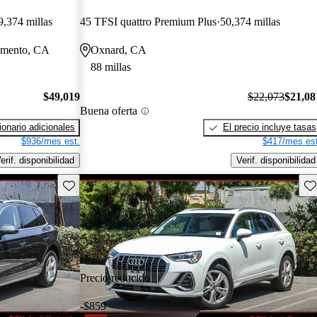
9,374 millas
45 TFSI quattro Premium Plus
50,374 millas
ramento, CA
Oxnard, CA
88 millas
$49,019
$22,073
$21,08
Buena oferta
onario adicionales
El precio incluye tasas
$936/mes est.
$417/mes est
erif. disponibilidad
Verif. disponibilidad
Guarda este Aviso
Gu
Precio reducido
-$859