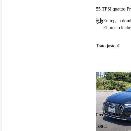
55 TFSI quattro P
Entrega a domi
El precio incl
Trato justo
Precio reducido
-$864