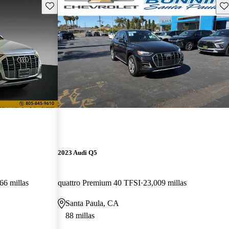
Guarda este Aviso
Gu
2023 Audi Q5
66 millas
quattro Premium 40 TFSI
23,009 millas
Santa Paula, CA
88 millas