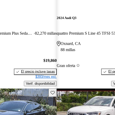
2024 Audi Q3
55 TFSI quattro Premium Plus Sedan AWD
82,270 millas
quattro Premium S Line 45 TFSI
53
Oxnard, CA
88 millas
$19,860
Gran oferta
El precio incluye tasas
El p
$393/mes est.
Verif. disponibilidad
V
Guarda este Aviso