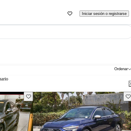
Iniciar sesión o registrarse
Ordenar
nario
Guarda este Aviso
Gu