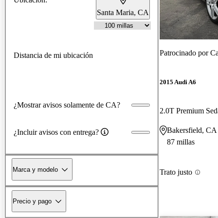
Santa Maria, CA
Patrocinado por
Ca
Distancia de mi ubicación
2015 Audi A6
¿Mostrar avisos solamente de CA?
2.0T Premium Se
Bakersfield, CA
¿Incluir avisos con entrega?
87 millas
Marca y modelo
Trato justo
Precio y pago