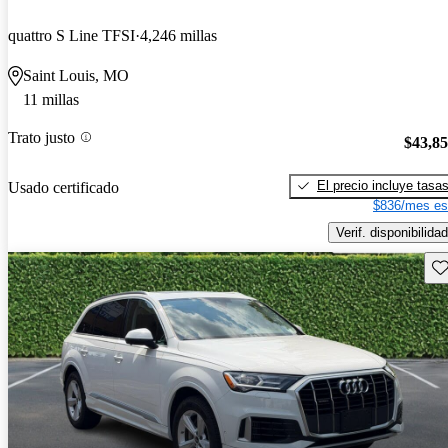
quattro S Line TFSI
4,246 millas
Saint Louis, MO
11 millas
Trato justo
$43,8
El precio incluye tasa
Usado certificado
$836/mes es
Verif. disponibilidad
Gu