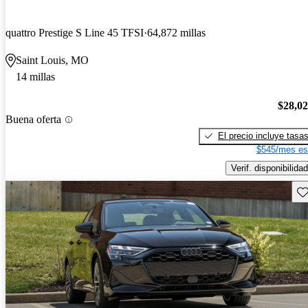
quattro Prestige S Line 45 TFSI
64,872 millas
Saint Louis, MO
14 millas
$28,0
Buena oferta
El precio incluye tasa
$545/mes es
Verif. disponibilidad
Gu