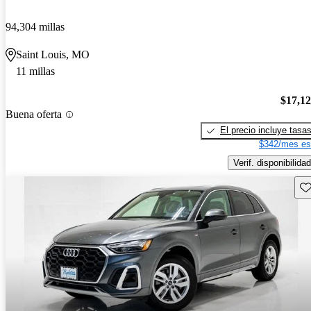
94,304 millas
Saint Louis, MO
11 millas
$17,1
Buena oferta
El precio incluye tasa
$342/mes es
Verif. disponibilidad
Gu