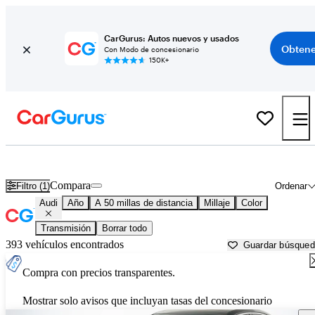
CarGurus: Autos nuevos y usados
Obtene
Con Modo de concesionario
150K+
Autos Audi usados en venta cerca de
Saint Louis, MO
Compara
Filtro (1)
Ordenar
Audi
Año
A 50 millas de distancia
Millaje
Color
Transmisión
Borrar todo
393 vehículos encontrados
Guardar búsque
Compra con precios transparentes.
Mostrar solo avisos que incluyan tasas del concesionario