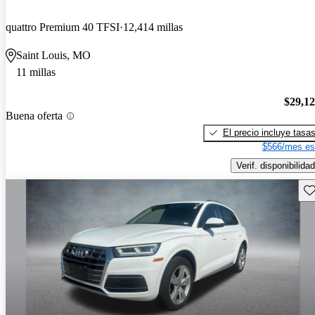
quattro Premium 40 TFSI
12,414 millas
Saint Louis, MO
11 millas
$29,1
Buena oferta
El precio incluye tasa
$566/mes es
Verif. disponibilidad
Gu