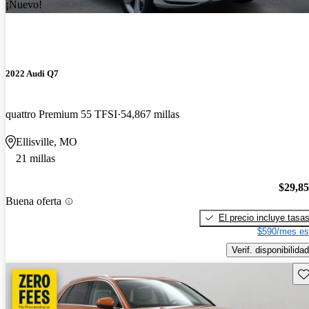
¡Nuevo!
2022 Audi Q7
quattro Premium 55 TFSI
54,867 millas
Ellisville, MO
21 millas
$29,8
Buena oferta
El precio incluye tasa
$590/mes es
Verif. disponibilidad
Gu