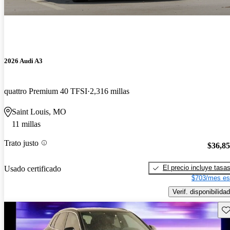
2026 Audi A3
quattro Premium 40 TFSI
2,316 millas
Saint Louis, MO
11 millas
Trato justo
$36,8
El precio incluye tasa
Usado certificado
$703/mes es
Verif. disponibilidad
Gu