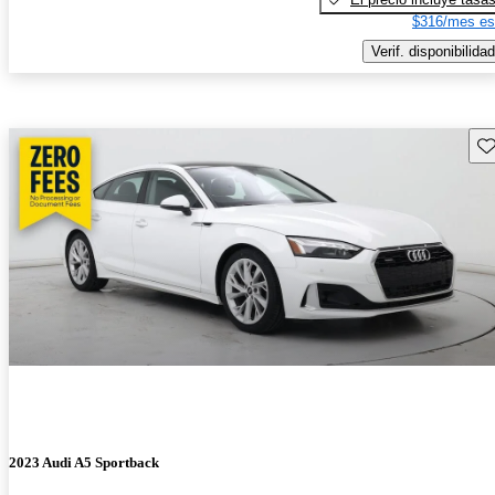
$316/mes es
Verif. disponibilidad
Gu
2023 Audi A5 Sportback