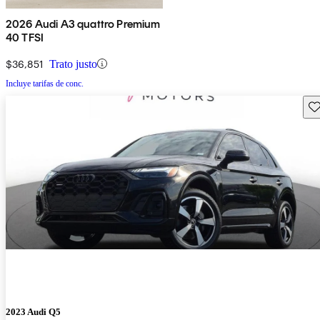
2026 Audi A3 quattro Premium
40 TFSI
$36,851
Trato justo
Incluye tarifas de conc.
Gu
2023 Audi Q5