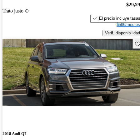
$29,5
Trato justo
El precio incluye tasa
$586/mes es
Verif. disponibilidad
Gu
2018 Audi Q7