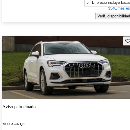
El precio incluye tasa
$540/mes es
Verif. disponibilidad
Gu
Aviso patrocinado
2023 Audi Q3