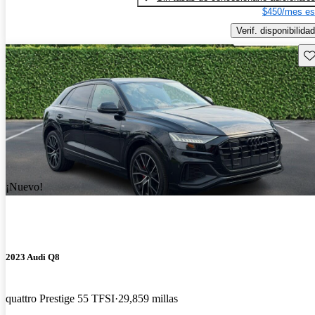
$450/mes es
Verif. disponibilidad
Gu
¡Nuevo!
2023 Audi Q8
quattro Prestige 55 TFSI
29,859 millas