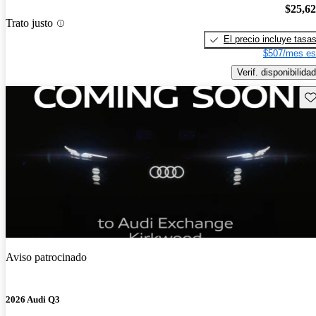
$25,6
Trato justo
El precio incluye tasa
$507/mes es
Verif. disponibilidad
Gu
Aviso patrocinado
2026 Audi Q3