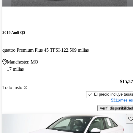
2019 Audi Q5
quattro Premium Plus 45 TFSI
122,509 millas
Manchester, MO
17 millas
$15,5
Trato justo
El precio incluye tasa
$311/mes es
Verif. disponibilidad
Gu