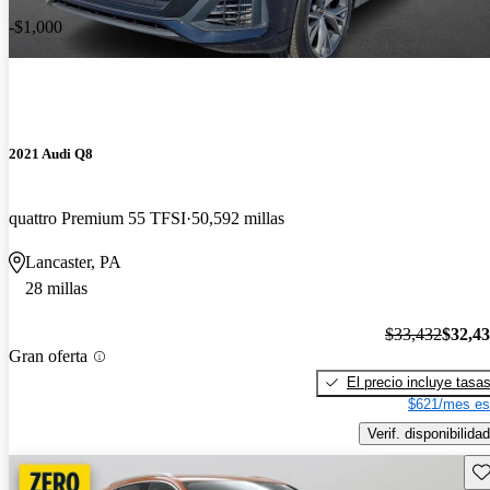
-$1,000
2021 Audi Q8
quattro Premium 55 TFSI
50,592 millas
Lancaster, PA
28 millas
$33,432
$32,4
Gran oferta
El precio incluye tasa
$621/mes es
Verif. disponibilidad
Gu