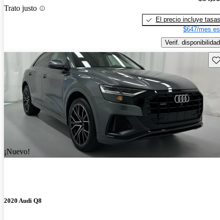
Trato justo
El precio incluye tasa
$647/mes es
Verif. disponibilidad
Gu
¡Nuevo!
2020 Audi Q8