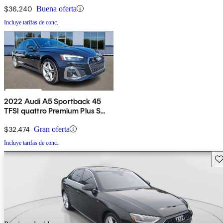
$36,240
Buena oferta
Incluye tarifas de conc.
2022 Audi A5 Sportback 45
TFSI quattro Premium Plus S
Line AWD
$32,474
Gran oferta
Incluye tarifas de conc.
Gu