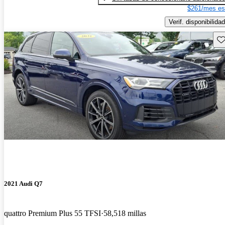
$261/mes es
Verif. disponibilidad
Gu
2021 Audi Q7
quattro Premium Plus 55 TFSI
58,518 millas