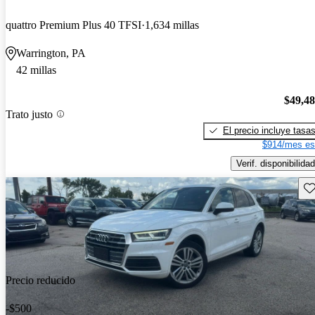
quattro Premium Plus 40 TFSI
1,634 millas
Warrington, PA
42 millas
$49,4
Trato justo
El precio incluye tasa
$914/mes es
Verif. disponibilidad
Gu
Precio reducido
-$500