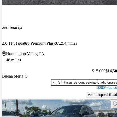
2018 Audi Q5
2.0 TFSI quattro Premium Plus
87,254 millas
Huntingdon Valley, PA
48 millas
$15,000
$14,5
Buena oferta
Sin tasas de concesionario adicionale
$280/mes es
Verif. disponibilidad
Gu