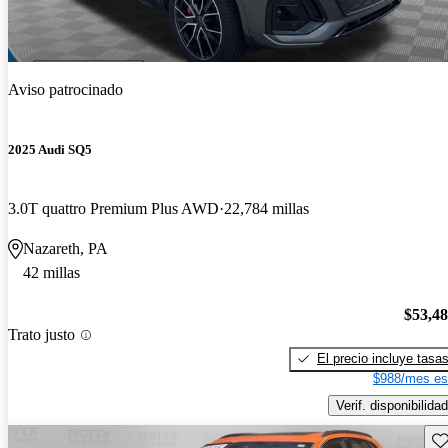
Aviso patrocinado
2025 Audi SQ5
3.0T quattro Premium Plus AWD
22,784 millas
Nazareth, PA
42 millas
$53,4
Trato justo
El precio incluye tasa
$988/mes es
Verif. disponibilidad
Gu