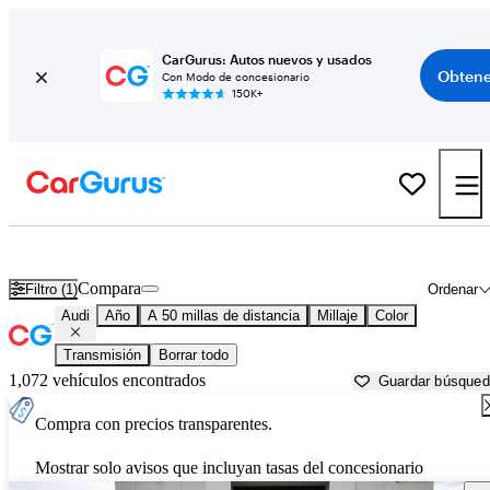
CarGurus: Autos nuevos y usados
Obtene
Con Modo de concesionario
150K+
Autos Audi usados en venta cerca de
Reading, PA
Compara
Filtro (1)
Ordenar
Audi
Año
A 50 millas de distancia
Millaje
Color
Transmisión
Borrar todo
1,072 vehículos encontrados
Guardar búsque
Compra con precios transparentes.
Mostrar solo avisos que incluyan tasas del concesionario