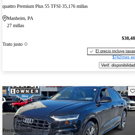
quattro Premium Plus 55 TFSI
35,176 millas
Manheim, PA
27 millas
$38,4
Trato justo
El precio incluye tasa
$742/mes es
Verif. disponibilidad
Gu
Precio reducido