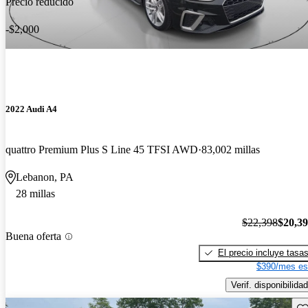
Precio reducido
-$2,000
2022 Audi A4
quattro Premium Plus S Line 45 TFSI AWD
83,002 millas
Lebanon, PA
28 millas
$22,398
$20,3
Buena oferta
El precio incluye tasa
$390/mes es
Verif. disponibilidad
Gu