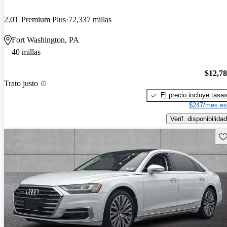
2.0T Premium Plus
72,337 millas
Fort Washington, PA
40 millas
$12,7
Trato justo
El precio incluye tasa
$247/mes es
Verif. disponibilidad
Gu