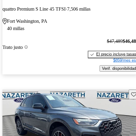
quattro Premium S Line 45 TFSI
7,506 millas
Fort Washington, PA
40 millas
$47,489
$46,4
Trato justo
El precio incluye tasa
$859/mes es
Verif. disponibilidad
Gu