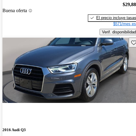
$29,8
Buena oferta
El precio incluye tasa
$571/mes es
Verif. disponibilidad
Gu
2016 Audi Q3