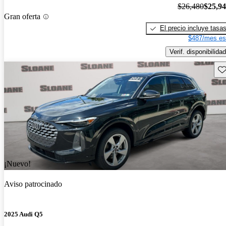
$26,480
$25,9
Gran oferta
El precio incluye tasa
$487/mes es
Verif. disponibilidad
Gu
¡Nuevo!
Aviso patrocinado
2025 Audi Q5