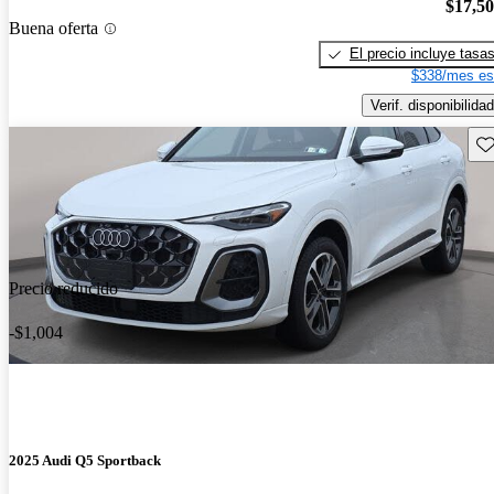
$17,5
Buena oferta
El precio incluye tasa
$338/mes es
Verif. disponibilidad
Gu
Precio reducido
-$1,004
2025 Audi Q5 Sportback