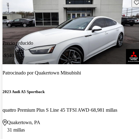
Gu
Precio reducido
-$540
Patrocinado por
Quakertown Mitsubishi
2023 Audi A5 Sportback
quattro Premium Plus S Line 45 TFSI AWD
68,981 millas
Quakertown, PA
31 millas