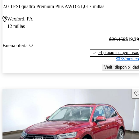
2.0 TFSI quattro Premium Plus AWD
51,017 millas
Wexford, PA
12 millas
$20,450
$19,3
Buena oferta
El precio incluye tasa
$378/mes es
Verif. disponibilidad
Gu