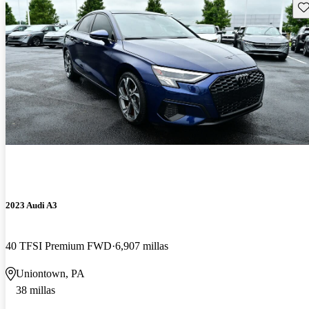
Gu
2023 Audi A3
40 TFSI Premium FWD
6,907 millas
Uniontown, PA
38 millas