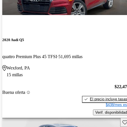
2020 Audi Q5
quattro Premium Plus 45 TFSI
51,695 millas
Wexford, PA
15 millas
$22,4
Buena oferta
El precio incluye tasa
$438/mes es
Verif. disponibilidad
Gu