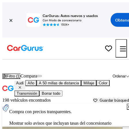
CarGurus: Autos nuevos y usados
Obtene
Con Modo de concesionario
150K+
Autos Audi usados en venta cerca de
Pittsburgh, PA
Compara
Filtro (1)
Ordenar
Audi
Año
A 50 millas de distancia
Millaje
Color
Transmisión
Borrar todo
198 vehículos encontrados
Guardar búsque
Compra con precios transparentes.
Mostrar solo avisos que incluyan tasas del concesionario