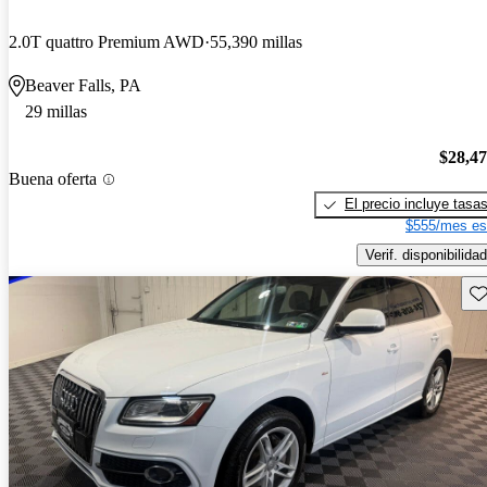
2.0T quattro Premium AWD
55,390 millas
Beaver Falls, PA
29 millas
$28,4
Buena oferta
El precio incluye tasa
$555/mes es
Verif. disponibilidad
Gu