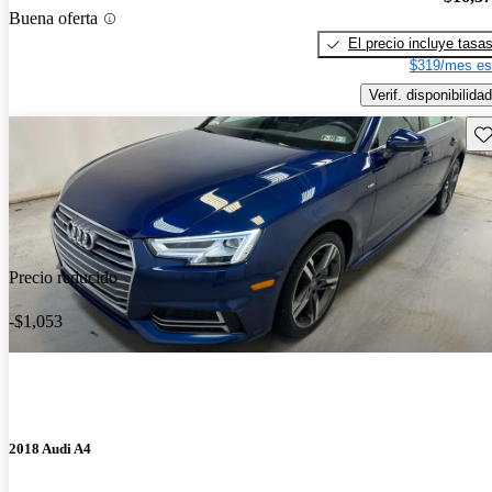
Buena oferta
El precio incluye tasa
$319/mes es
Verif. disponibilidad
Gu
Precio reducido
-$1,053
2018 Audi A4