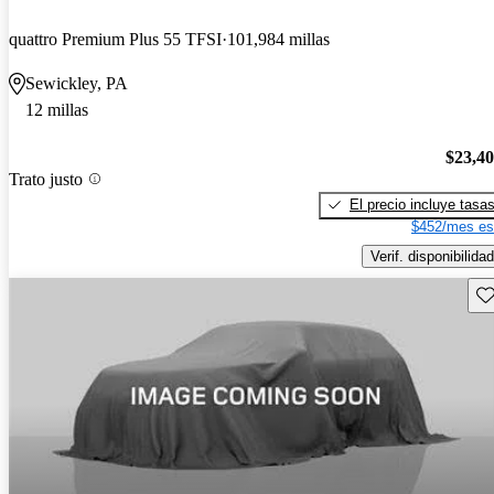
quattro Premium Plus 55 TFSI
101,984 millas
Sewickley, PA
12 millas
$23,4
Trato justo
El precio incluye tasa
$452/mes es
Verif. disponibilidad
Gu