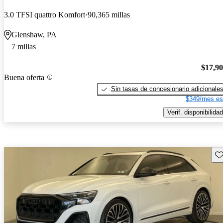
3.0 TFSI quattro Komfort
90,365 millas
Glenshaw, PA
7 millas
$17,9
Buena oferta
Sin tasas de concesionario adicionale
$349/mes es
Verif. disponibilidad
Gu