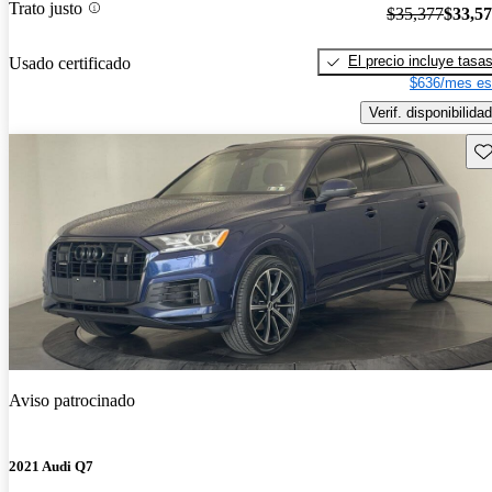
Trato justo
$35,377
$33,5
El precio incluye tasa
Usado certificado
$636/mes es
Verif. disponibilidad
Gu
Aviso patrocinado
2021 Audi Q7