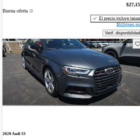
$27,1
Buena oferta
El precio incluye tasa
$515/mes es
Verif. disponibilidad
Gu
2020 Audi S3