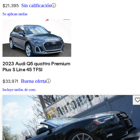
$21,395
Sin calificación
Se aplican tarifas
2023 Audi Q5 quattro Premium
Plus S Line 45 TFSI
$33,971
Buena oferta
Incluye tarifas de conc.
Gu