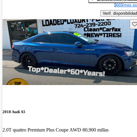
$669/mes es
Verif. disponibilidad
Gu
2018 Audi A5
2.0T quattro Premium Plus Coupe AWD
80,900 millas