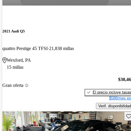
2021 Audi Q5
quattro Prestige 45 TFSI
21,838 millas
Wexford, PA
15 millas
$30,4
Gran oferta
El precio incluye tasa
$588/mes es
Verif. disponibilidad
Gu