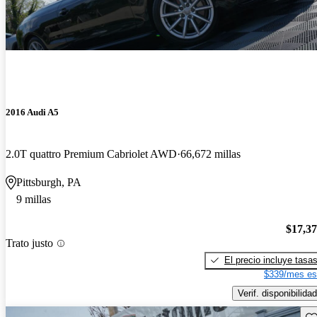
2016 Audi A5
2.0T quattro Premium Cabriolet AWD
66,672 millas
Pittsburgh, PA
9 millas
$17,3
Trato justo
El precio incluye tasa
$339/mes es
Verif. disponibilidad
Gu