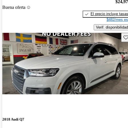
$24,9
Buena oferta
El precio incluye tasa
$482/mes es
Verif. disponibilidad
Gu
2018 Audi Q7