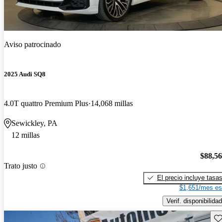
Aviso patrocinado
2025 Audi SQ8
4.0T quattro Premium Plus
14,068 millas
Sewickley, PA
12 millas
$88,5
Trato justo
El precio incluye tasa
$1,651/mes es
Verif. disponibilidad
Gu