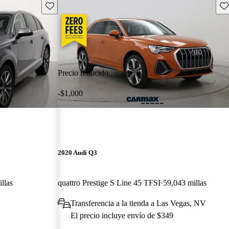
Guarda este Aviso
Gu
Precio reducido
-$1,000
2020 Audi Q3
llas
quattro Prestige S Line 45 TFSI
59,043 millas
Transferencia a la tienda a Las Vegas, NV
El precio incluye envío de $349