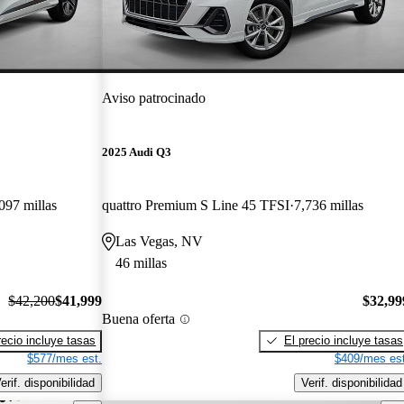
Aviso patrocinado
2025 Audi Q3
097 millas
quattro Premium S Line 45 TFSI
7,736 millas
Las Vegas, NV
46 millas
$42,200
$41,999
$32,99
Buena oferta
recio incluye tasas
El precio incluye tasas
$577/mes est.
$409/mes est
erif. disponibilidad
Verif. disponibilidad