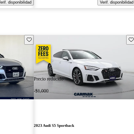
erif. disponibilidad
Verif. disponibilidad
Guarda este Aviso
Gu
Precio reducido
-$1,000
2023 Audi S5 Sportback