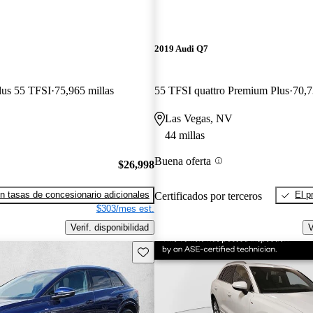
2019 Audi Q7
lus 55 TFSI
75,965 millas
55 TFSI quattro Premium Plus
70,7
Las Vegas, NV
44 millas
Buena oferta
$26,998
n tasas de concesionario adicionales
El p
Certificados por terceros
$303/mes est.
Verif. disponibilidad
V
Guarda este Aviso