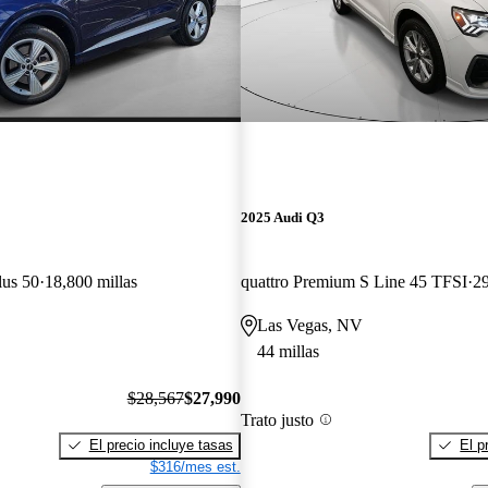
2025 Audi Q3
lus 50
18,800 millas
quattro Premium S Line 45 TFSI
29
Las Vegas, NV
44 millas
$28,567
$27,990
Trato justo
El precio incluye tasas
El p
$316/mes est.