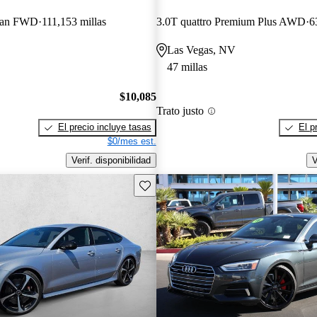
dan FWD
111,153 millas
3.0T quattro Premium Plus AWD
6
Las Vegas, NV
47 millas
$10,085
Trato justo
El precio incluye tasas
El p
$0/mes est.
Verif. disponibilidad
V
Guarda este Aviso