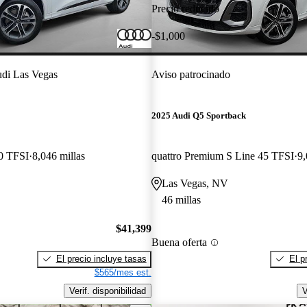
Precio reducido
-$1,000
di Las Vegas
Aviso patrocinado
2025 Audi Q5 Sportback
0 TFSI
8,046 millas
quattro Premium S Line 45 TFSI
9,
Las Vegas, NV
46 millas
$41,399
Buena oferta
El precio incluye tasas
El p
$565/mes est.
Verif. disponibilidad
V