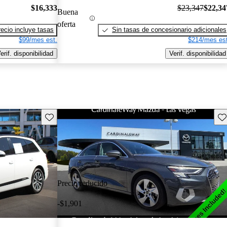
$16,333
$23,347
$22,34
Buena
oferta
recio incluye tasas
Sin tasas de concesionario adicionales
$99/mes est.
$214/mes est
erif. disponibilidad
Verif. disponibilidad
Guarda este Aviso
Gu
Precio reducido
-$1,901