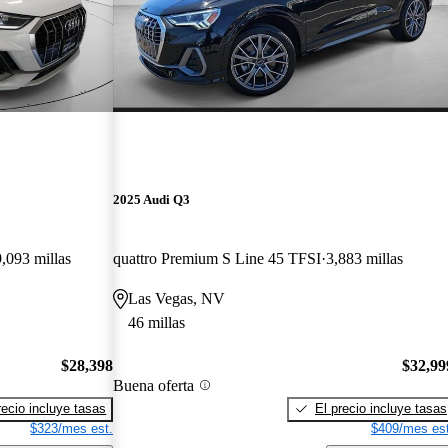
2025 Audi Q3
,093 millas
quattro Premium S Line 45 TFSI
3,883 millas
Las Vegas, NV
46 millas
$28,398
$32,99
Buena oferta
recio incluye tasas
El precio incluye tasas
$323/mes est.
$409/mes est