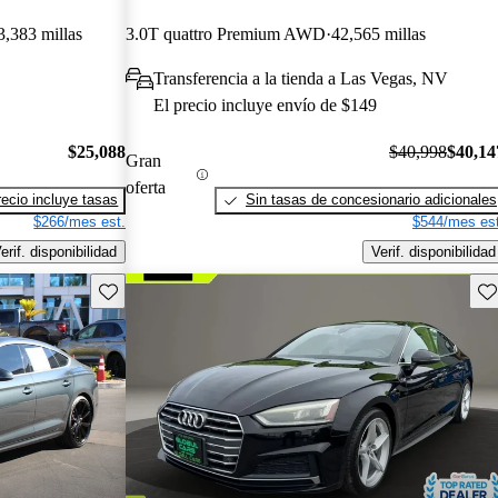
3,383 millas
3.0T quattro Premium AWD
42,565 millas
Transferencia a la tienda a Las Vegas, NV
El precio incluye envío de $149
$25,088
$40,998
$40,14
Gran
oferta
recio incluye tasas
Sin tasas de concesionario adicionales
$266/mes est.
$544/mes est
erif. disponibilidad
Verif. disponibilidad
Guarda este Aviso
Gu