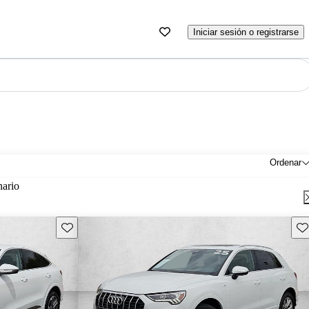
Iniciar sesión o registrarse
Ordenar
nario
Guarda este Aviso
Gu