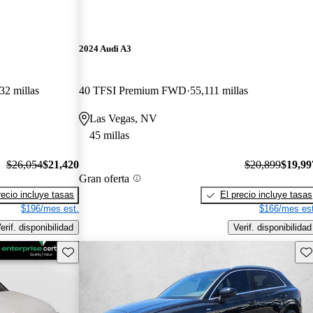
2024 Audi A3
32 millas
40 TFSI Premium FWD
55,111 millas
Las Vegas, NV
45 millas
$26,054
$21,420
$20,899
$19,99
Gran oferta
recio incluye tasas
El precio incluye tasas
$196/mes est.
$166/mes est
erif. disponibilidad
Verif. disponibilidad
Guarda este Aviso
Gu