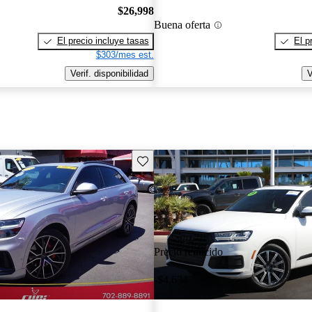
$26,998
Buena oferta
El precio incluye tasas
El p
$303/mes est.
Verif. disponibilidad
V
Guarda este Aviso
Precio reducido
-$4,634