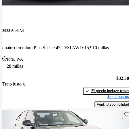
2023 Audi A4
quattro Premium Plus S Line 45 TFSI AWD
15,910 millas
Fife, WA
28 millas
$32,3
Trato justo
El precio incluye tasa
$629/mes es
Verif. disponibilidad
Gu