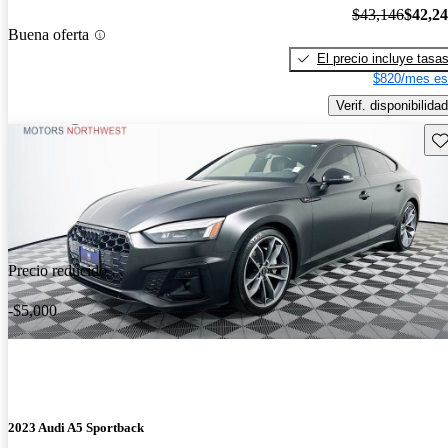
$43,146
$42,2
Buena oferta
El precio incluye tasa
$820/mes es
Verif. disponibilidad
Gu
Precio reducido
-$5,000
2023 Audi A5 Sportback