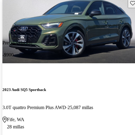
Gu
Precio reducido
-$900
2023 Audi SQ5 Sportback
3.0T quattro Premium Plus AWD
25,087 millas
Fife, WA
28 millas