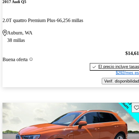
2017 Audi Q5
2.0T quattro Premium Plus
66,256 millas
Auburn, WA
38 millas
$14,6
Buena oferta
El precio incluye tasa
$292/mes es
Verif. disponibilidad
Gu