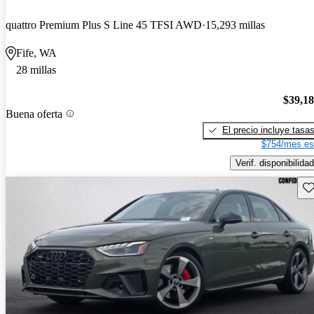
quattro Premium Plus S Line 45 TFSI AWD
15,293 millas
Fife, WA
28 millas
$39,1
Buena oferta
El precio incluye tasa
$754/mes es
Verif. disponibilidad
Gu