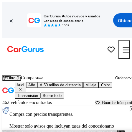
CarGurus: Autos nuevos y usados
Obtene
Con Modo de concesionario
150K+
Autos Audi usados en venta cerca de
Olympia, WA
Compara
Filtro (1)
Ordenar
Audi
Año
A 50 millas de distancia
Millaje
Color
Transmisión
Borrar todo
462 vehículos encontrados
Guardar búsque
Compra con precios transparentes.
Mostrar solo avisos que incluyan tasas del concesionario