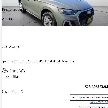
Precio reducido
-$1,934
2023 Audi Q5
quattro Premium S Line 45 TFSI
41,416 millas
Auburn, WA
38 millas
$25,876
$23,9
Gran oferta
El precio incluye tasa
$465/mes es