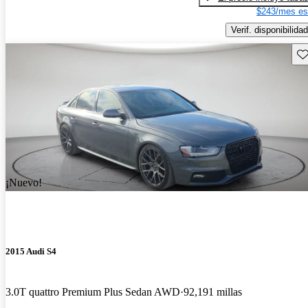
$243/mes es
Verif. disponibilidad
Gu
¡Nuevo!
2015 Audi S4
3.0T quattro Premium Plus Sedan AWD
92,191 millas