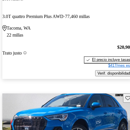
3.0T quattro Premium Plus AWD
77,460 millas
Tacoma, WA
22 millas
$20,9
Trato justo
El precio incluye tasa
$417/mes es
Verif. disponibilidad
Gu