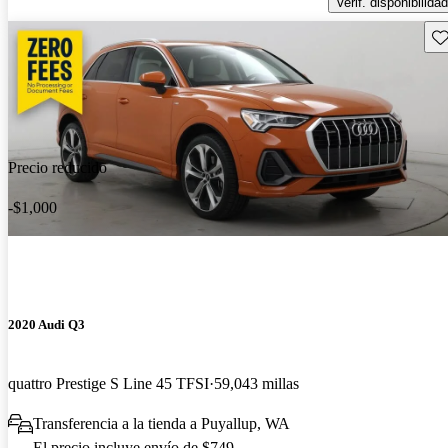
Verif. disponibilidad
Gu
Precio reducido
-$1,000
2020 Audi Q3
quattro Prestige S Line 45 TFSI
59,043 millas
Transferencia a la tienda a Puyallup, WA
El precio incluye envío de $749