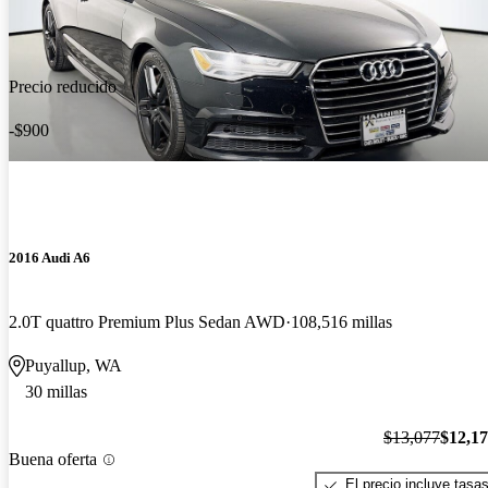
Precio reducido
-$900
2016 Audi A6
2.0T quattro Premium Plus Sedan AWD
108,516 millas
Puyallup, WA
30 millas
$13,077
$12,1
Buena oferta
El precio incluye tasa