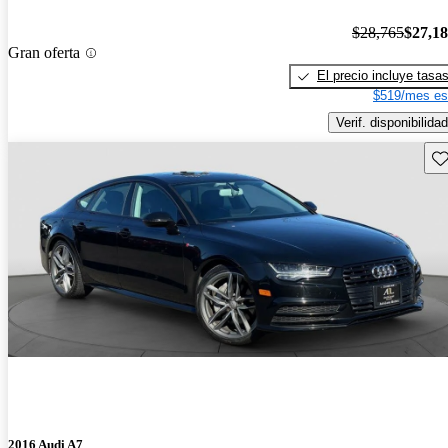
$28,765
$27,1
Gran oferta
El precio incluye tasa
$519/mes es
Verif. disponibilidad
Gu
2016 Audi A7