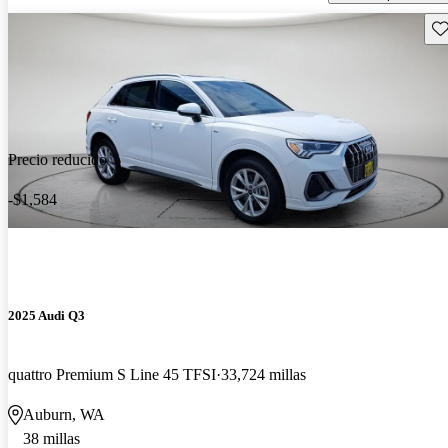
Gu
Precio reducido
-$1,584
2025 Audi Q3
quattro Premium S Line 45 TFSI
33,724 millas
Auburn, WA
38 millas