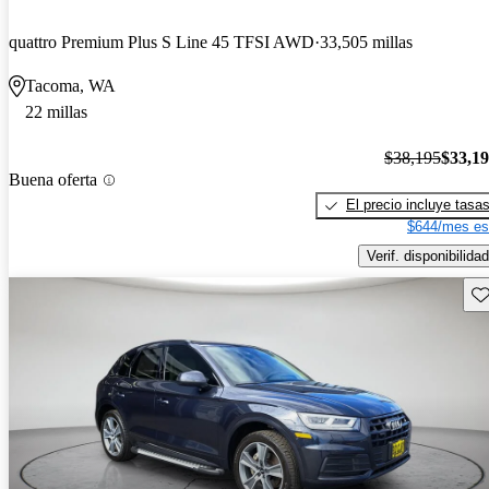
quattro Premium Plus S Line 45 TFSI AWD
33,505 millas
Tacoma, WA
22 millas
$38,195
$33,1
Buena oferta
El precio incluye tasa
$644/mes es
Verif. disponibilidad
Gu