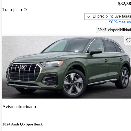
$32,3
Trato justo
El precio incluye tasa
$629/mes es
Verif. disponibilidad
Gu
Aviso patrocinado
2024 Audi Q5 Sportback