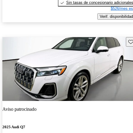
Sin tasas de concesionario adicionale
$526/mes es
Verif. disponibilidad
Gu
Aviso patrocinado
2025 Audi Q7