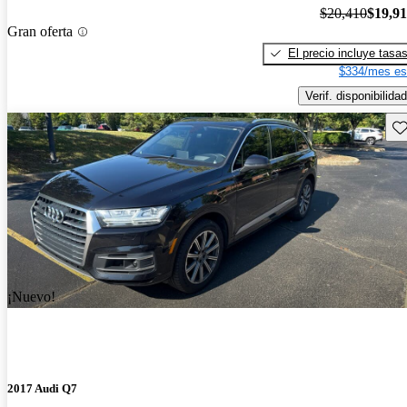
$20,410
$19,9
Gran oferta
El precio incluye tasa
$334/mes es
Verif. disponibilidad
Gu
¡Nuevo!
2017 Audi Q7