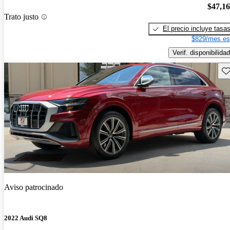
$47,1
Trato justo
El precio incluye tasa
$829/mes es
Verif. disponibilidad
Gu
Aviso patrocinado
2022 Audi SQ8