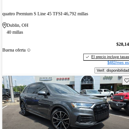
quattro Premium S Line 45 TFSI
46,792 millas
Dublin, OH
40 millas
$28,1
Buena oferta
El precio incluye tasa
$482/mes es
Verif. disponibilidad
Gu