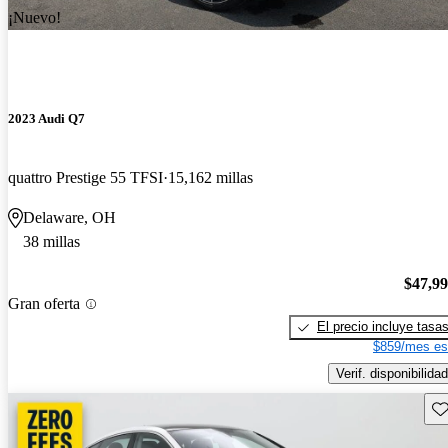
¡Nuevo!
2023 Audi Q7
quattro Prestige 55 TFSI
15,162 millas
Delaware, OH
38 millas
$47,9
Gran oferta
El precio incluye tasa
$859/mes es
Verif. disponibilidad
Gu