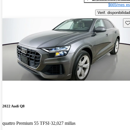
$665/mes es
Verif. disponibilidad
Gu
2022 Audi Q8
quattro Premium 55 TFSI
32,027 millas