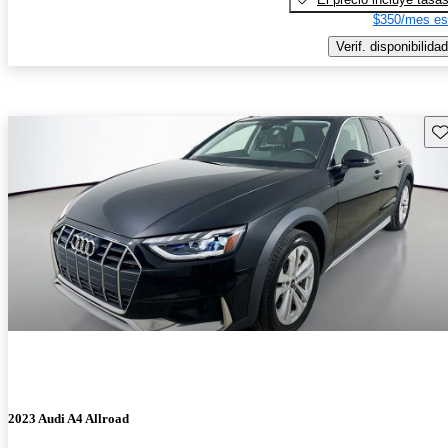
$350/mes es
Verif. disponibilidad
Gu
2023 Audi A4 Allroad