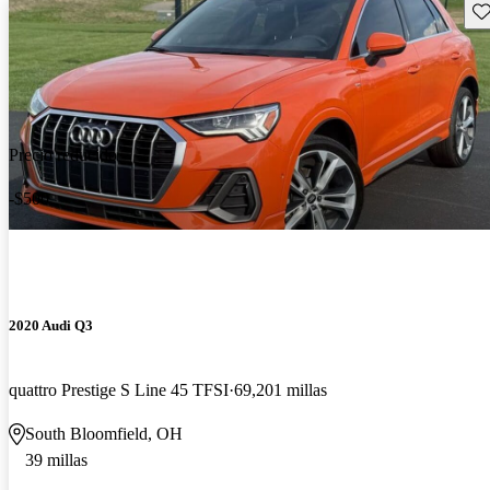
Gu
Precio reducido
-$500
2020 Audi Q3
quattro Prestige S Line 45 TFSI
69,201 millas
South Bloomfield, OH
39 millas