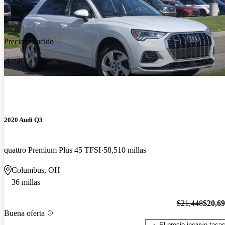
Precio reducido
-$750
2020 Audi Q3
quattro Premium Plus 45 TFSI
58,510 millas
Columbus, OH
36 millas
$21,448
$20,6
Buena oferta
El precio incluye tasa