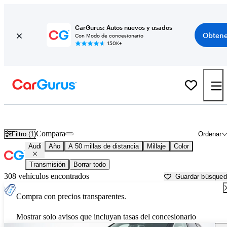
CarGurus: Autos nuevos y usados
Obtene
Con Modo de concesionario
150K+
Autos Audi usados en venta cerca de
Newark, OH
Compara
Filtro (1)
Ordenar
Audi
Año
A 50 millas de distancia
Millaje
Color
Transmisión
Borrar todo
308 vehículos encontrados
Guardar búsque
Compra con precios transparentes.
Mostrar solo avisos que incluyan tasas del concesionario