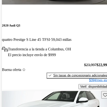
2020 Audi Q3
quattro Prestige S Line 45 TFSI
59,043 millas
Transferencia a la tienda a Columbus, OH
El precio incluye envío de $999
$23,997
$22,9
Buena oferta
Sin tasas de concesionario adicionale
$394/mes es
Verif. disponibilidad
Gu