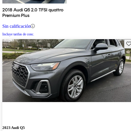
2018 Audi Q5 2.0 TFSI quattro
Premium Plus
Sin calificación
Incluye tarifas de conc.
Gu
2023 Audi Q5