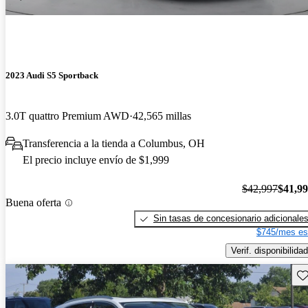
2023 Audi S5 Sportback
3.0T quattro Premium AWD
42,565 millas
Transferencia a la tienda a Columbus, OH
El precio incluye envío de $1,999
$42,997
$41,9
Buena oferta
Sin tasas de concesionario adicionale
$745/mes es
Verif. disponibilidad
Gu