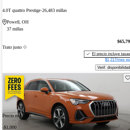
4.0T quattro Prestige
26,483 millas
Powell, OH
37 millas
$65,7
Trato justo
El precio incluye tasa
$1,217/mes es
Verif. disponibilidad
Gu
Precio reducido
-$1,000