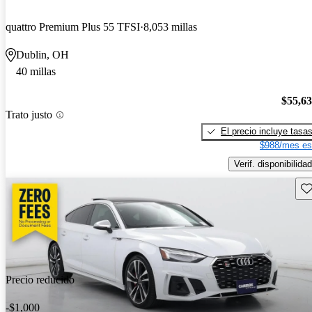
quattro Premium Plus 55 TFSI
8,053 millas
Dublin, OH
40 millas
$55,6
Trato justo
El precio incluye tasa
$988/mes es
Verif. disponibilidad
Gu
Precio reducido
-$1,000