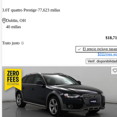
3.0T quattro Prestige
77,623 millas
Dublin, OH
40 millas
$18,7
Trato justo
El precio incluye tasa
$311/mes es
Verif. disponibilidad
Gu