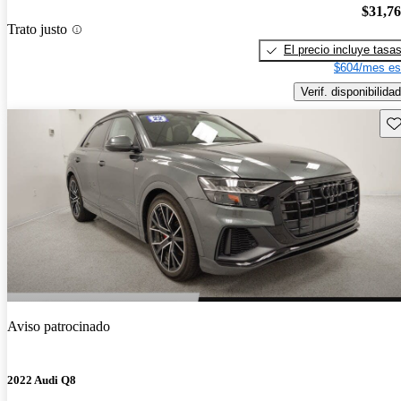
$31,7
Trato justo
El precio incluye tasa
$604/mes es
Verif. disponibilidad
Gu
Aviso patrocinado
2022 Audi Q8