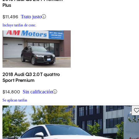
Plus
$11,496
Trato justo
Incluye tarifas de conc.
2018 Audi Q3 2.0T quattro
Sport Premium
$14,800
Sin calificación
Se aplican tarifas
Gu