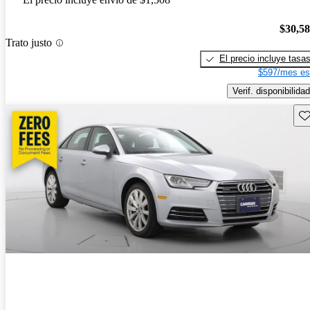
$30,5
Trato justo
El precio incluye tasa
$597/mes es
Verif. disponibilidad
Gu