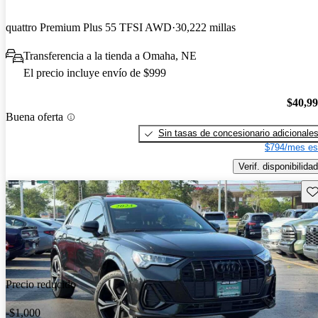
quattro Premium Plus 55 TFSI AWD
30,222 millas
Transferencia a la tienda a Omaha, NE
El precio incluye envío de $999
$40,9
Buena oferta
Sin tasas de concesionario adicionale
$794/mes es
Verif. disponibilidad
Gu
Precio reducido
-$1,000