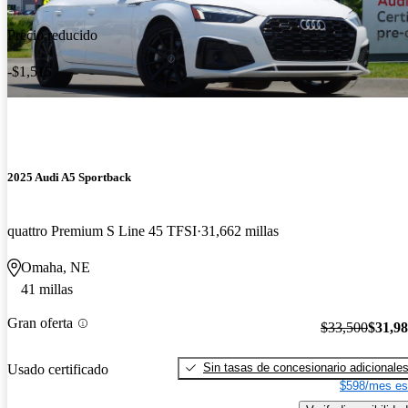
Precio reducido
-$1,515
2025 Audi A5 Sportback
quattro Premium S Line 45 TFSI
31,662 millas
Omaha, NE
41 millas
Gran oferta
$33,500
$31,9
Sin tasas de concesionario adicionale
Usado certificado
$598/mes es