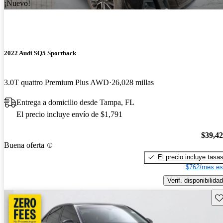
¡Nuevo!
2022 Audi SQ5 Sportback
3.0T quattro Premium Plus AWD
26,028 millas
Entrega a domicilio desde Tampa, FL
El precio incluye envío de $1,791
$39,4
Buena oferta
El precio incluye tasa
$762/mes es
Verif. disponibilidad
Gu