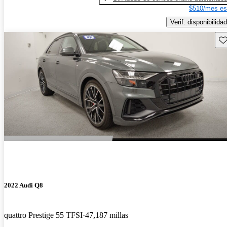
$510/mes es
Verif. disponibilidad
Gu
2022 Audi Q8
quattro Prestige 55 TFSI
47,187 millas