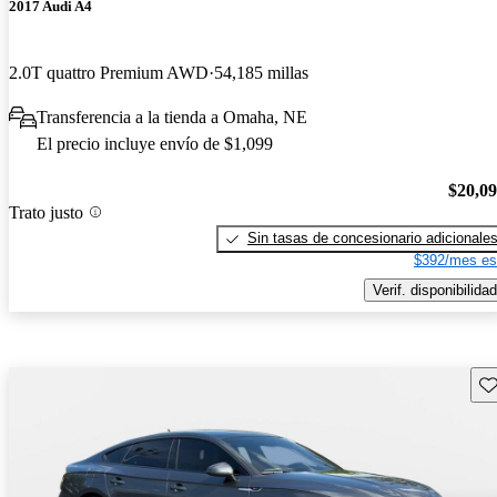
2017 Audi A4
2.0T quattro Premium AWD
54,185 millas
Transferencia a la tienda a Omaha, NE
El precio incluye envío de $1,099
$20,0
Trato justo
Sin tasas de concesionario adicionale
$392/mes es
Verif. disponibilidad
Gu