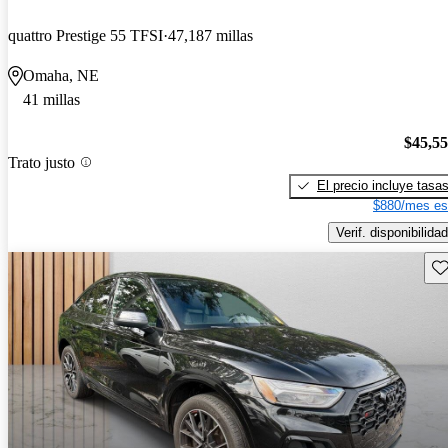
quattro Prestige 55 TFSI
47,187 millas
Omaha, NE
41 millas
$45,5
Trato justo
El precio incluye tasa
$880/mes es
Verif. disponibilidad
Gu