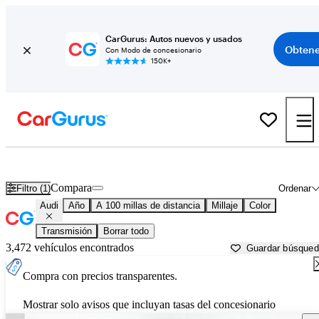
CarGurus: Autos nuevos y usados
Obtene
Con Modo de concesionario
150K+
Autos Audi usados en venta cerca de
Lincoln, NE
Compara
Filtro (1)
Ordenar
Audi
Año
A 100 millas de distancia
Millaje
Color
Transmisión
Borrar todo
3,472 vehículos encontrados
Guardar búsque
Compra con precios transparentes.
Mostrar solo avisos que incluyan tasas del concesionario