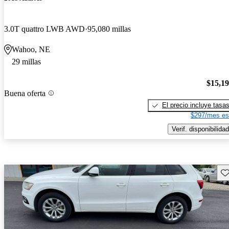
3.0T quattro LWB AWD
95,080 millas
Wahoo, NE
29 millas
$15,1
Buena oferta
El precio incluye tasa
$297/mes es
Verif. disponibilidad
Gu