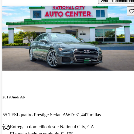
Verif. disponibilidad
Gu
2019 Audi A6
55 TFSI quattro Prestige Sedan AWD
31,447 millas
Entrega a domicilio desde National City, CA
El precio incluye envío de $1,508