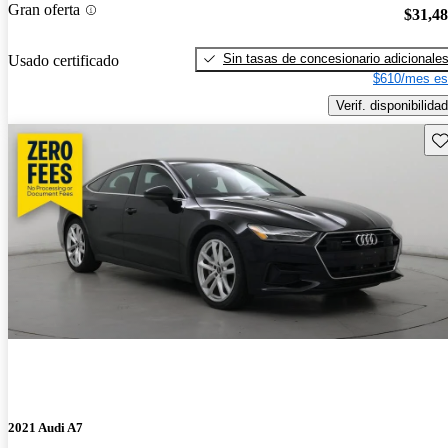
Gran oferta
$31,4
Sin tasas de concesionario adicionale
Usado certificado
$610/mes es
Verif. disponibilidad
Gu
2021 Audi A7