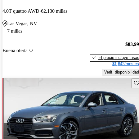
4.0T quattro AWD
62,130 millas
Las Vegas, NV
7 millas
$83,9
Buena oferta
El precio incluye tasa
$1,642/mes es
Verif. disponibilidad
Gu