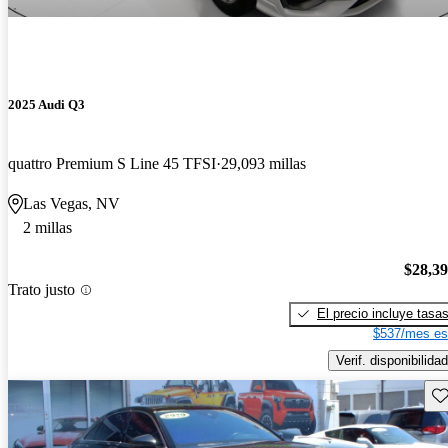
2025 Audi Q3
quattro Premium S Line 45 TFSI
29,093 millas
Las Vegas, NV
2 millas
$28,3
Trato justo
El precio incluye tasa
$537/mes es
Verif. disponibilidad
Gu