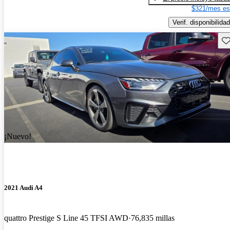
$321/mes es
Verif. disponibilidad
Gu
¡Nuevo!
2021 Audi A4
quattro Prestige S Line 45 TFSI AWD
76,835 millas