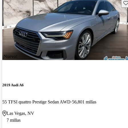
Gu
¡Nuevo!
2019 Audi A6
55 TFSI quattro Prestige Sedan AWD
56,801 millas
Las Vegas, NV
7 millas