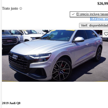
$26,9
Trato justo
El precio incluye tasa
$533/mes es
Verif. disponibilidad
Gu
2019 Audi Q8