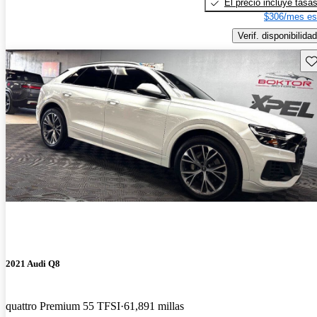
El precio incluye tasa
$306/mes es
Verif. disponibilidad
Gu
2021 Audi Q8
quattro Premium 55 TFSI
61,891 millas