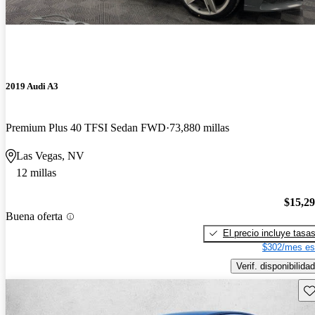
2019 Audi A3
Premium Plus 40 TFSI Sedan FWD
73,880 millas
Las Vegas, NV
12 millas
$15,2
Buena oferta
El precio incluye tasa
$302/mes es
Verif. disponibilidad
Gu