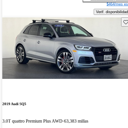
$464/mes es
Verif. disponibilidad
Gu
2019 Audi SQ5
3.0T quattro Premium Plus AWD
63,383 millas