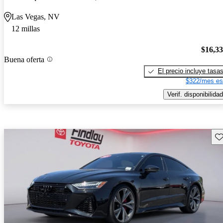
Las Vegas, NV
12 millas
$16,3
Buena oferta
El precio incluye tasa
$322/mes es
Verif. disponibilidad
Gu