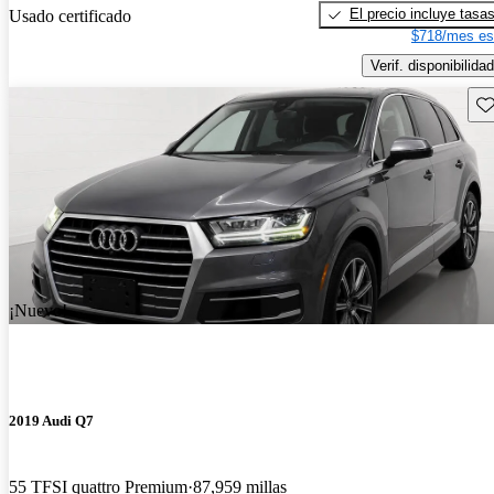
El precio incluye tasa
Usado certificado
$718/mes es
Verif. disponibilidad
Gu
¡Nuevo!
2019 Audi Q7
55 TFSI quattro Premium
87,959 millas