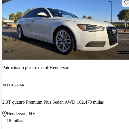
Gu
Precio reducido
-$322
Patrocinado por
Lexus of Henderson
2013 Audi A6
2.0T quattro Premium Plus Sedan AWD
102,470 millas
Henderson, NV
18 millas