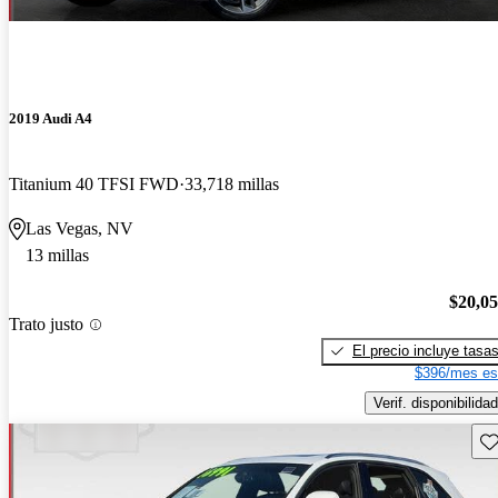
2019 Audi A4
Titanium 40 TFSI FWD
33,718 millas
Las Vegas, NV
13 millas
$20,0
Trato justo
El precio incluye tasa
$396/mes es
Verif. disponibilidad
Gu