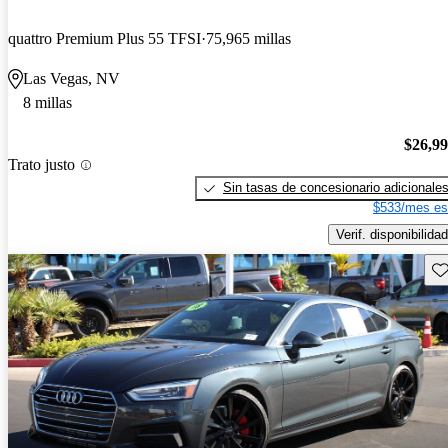
quattro Premium Plus 55 TFSI
75,965 millas
Las Vegas, NV
8 millas
$26,9
Trato justo
Sin tasas de concesionario adicionale
$533/mes es
Verif. disponibilidad
Gu