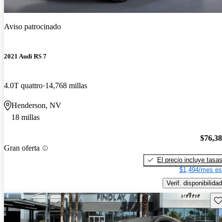
Aviso patrocinado
2021 Audi RS 7
4.0T quattro
14,768 millas
Henderson, NV
18 millas
$76,3
Gran oferta
El precio incluye tasa
$1,494/mes es
Verif. disponibilidad
Gu