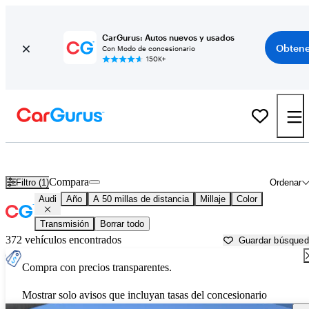
CarGurus: Autos nuevos y usados
Obtene
Con Modo de concesionario
150K+
Autos Audi usados en venta cerca de
Las Vegas, NV
Compara
Filtro (1)
Ordenar
Audi
Año
A 50 millas de distancia
Millaje
Color
Transmisión
Borrar todo
372 vehículos encontrados
Guardar búsque
Compra con precios transparentes.
Mostrar solo avisos que incluyan tasas del concesionario