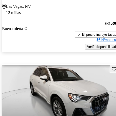
Las Vegas, NV
12 millas
$31,3
Buena oferta
El precio incluye tasa
$614/mes es
Verif. disponibilidad
Gu