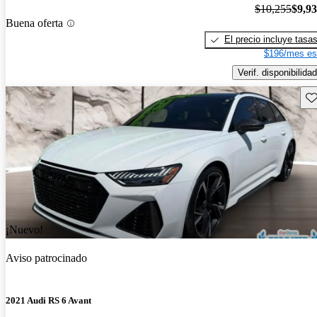
$10,255
$9,9
Buena oferta
El precio incluye tasa
$196/mes es
Verif. disponibilidad
Gu
¡Nuevo!
Aviso patrocinado
2021 Audi RS 6 Avant