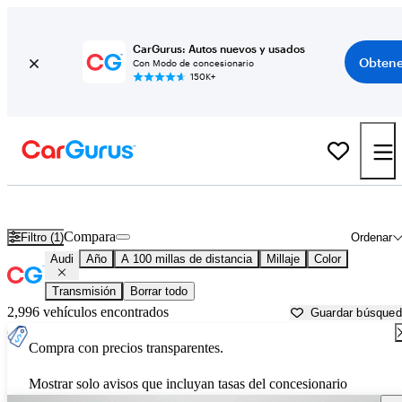
CarGurus: Autos nuevos y usados
Obtene
Con Modo de concesionario
150K+
Autos Audi usados en venta cerca de
Laredo, TX
Compara
Filtro (1)
Ordenar
Audi
Año
A 100 millas de distancia
Millaje
Color
Transmisión
Borrar todo
2,996 vehículos encontrados
Guardar búsque
Compra con precios transparentes.
Mostrar solo avisos que incluyan tasas del concesionario