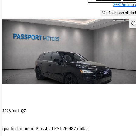
$662/mes es
Verif. disponibilidad
Gu
2023 Audi Q7
quattro Premium Plus 45 TFSI
26,987 millas