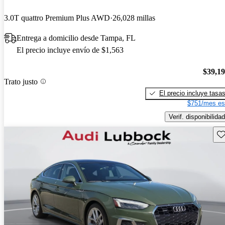
3.0T quattro Premium Plus AWD
26,028 millas
Entrega a domicilio desde Tampa, FL
El precio incluye envío de $1,563
$39,1
Trato justo
El precio incluye tasa
$751/mes es
Verif. disponibilidad
Gu