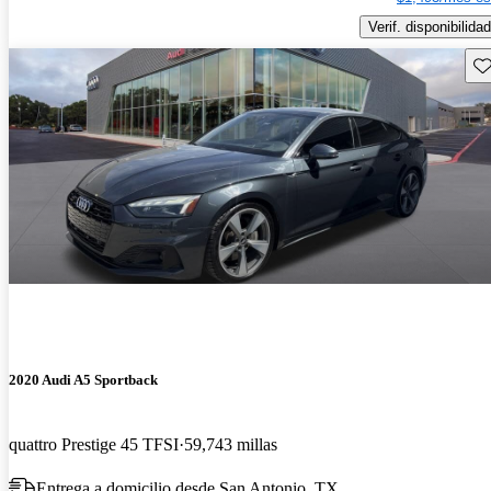
Verif. disponibilidad
Gu
2020 Audi A5 Sportback
quattro Prestige 45 TFSI
59,743 millas
Entrega a domicilio desde San Antonio, TX