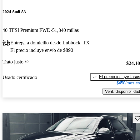
2024 Audi A3
40 TFSI Premium FWD
51,840 millas
Entrega a domicilio desde Lubbock, TX
El precio incluye envío de $890
Trato justo
$24,1
El precio incluye tasa
Usado certificado
$450/mes es
Verif. disponibilidad
Gu