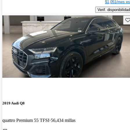
$1,051/mes es
Verif. disponibilidad
Gu
2019 Audi Q8
quattro Premium 55 TFSI
56,434 millas