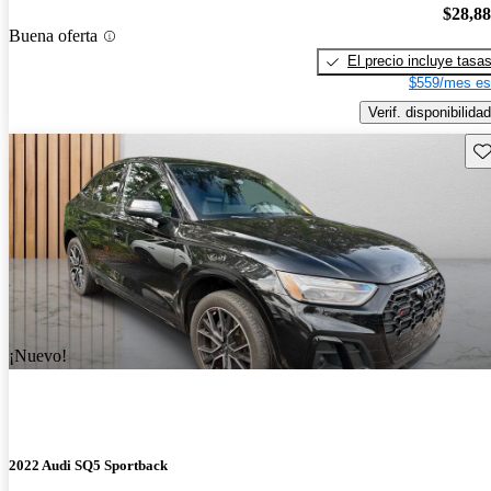
$28,8
Buena oferta
El precio incluye tasa
$559/mes es
Verif. disponibilidad
Gu
¡Nuevo!
2022 Audi SQ5 Sportback