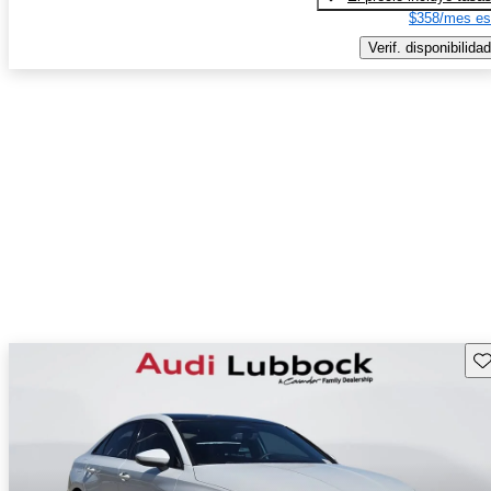
$358/mes es
Verif. disponibilidad
Gu