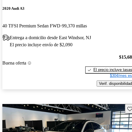
2020 Audi A3
40 TFSI Premium Sedan FWD
99,370 millas
Entrega a domicilio desde East Windsor, NJ
El precio incluye envío de $2,090
$15,6
Buena oferta
El precio incluye tasa
$304/mes es
Verif. disponibilidad
Gu