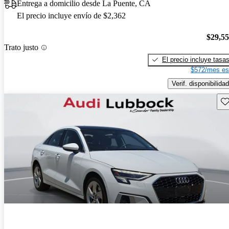
Entrega a domicilio desde La Puente, CA
El precio incluye envío de $2,362
$29,5
Trato justo
El precio incluye tasa
$572/mes es
Verif. disponibilidad
Gu