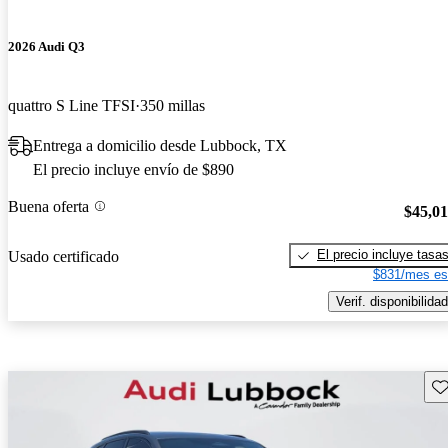
2026 Audi Q3
quattro S Line TFSI
350 millas
Entrega a domicilio desde Lubbock, TX
El precio incluye envío de $890
Buena oferta
$45,0
El precio incluye tasa
Usado certificado
$831/mes es
Verif. disponibilidad
Gu