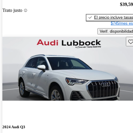
$39,5
Trato justo
El precio incluye tasa
$745/mes es
Verif. disponibilidad
Gu
2024 Audi Q3