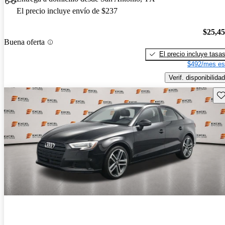
El precio incluye envío de $237
$25,4
Buena oferta
El precio incluye tasa
$492/mes es
Verif. disponibilidad
Gu