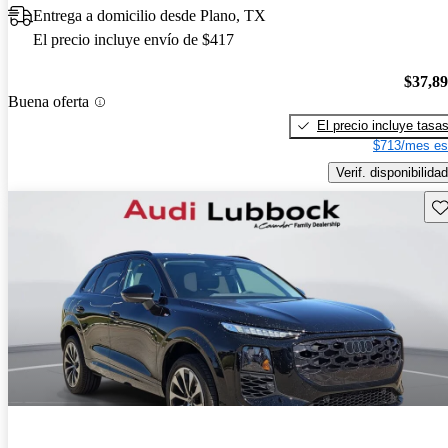
Entrega a domicilio desde Plano, TX
El precio incluye envío de $417
$37,8
Buena oferta
El precio incluye tasa
$713/mes es
Verif. disponibilidad
Gu