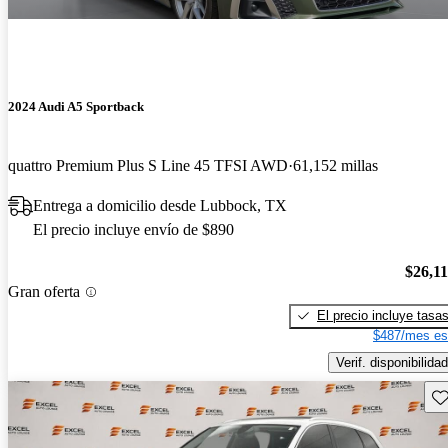
2024 Audi A5 Sportback
quattro Premium Plus S Line 45 TFSI AWD
61,152 millas
Entrega a domicilio desde Lubbock, TX
El precio incluye envío de $890
$26,1
Gran oferta
El precio incluye tasa
$487/mes es
Verif. disponibilidad
Gu