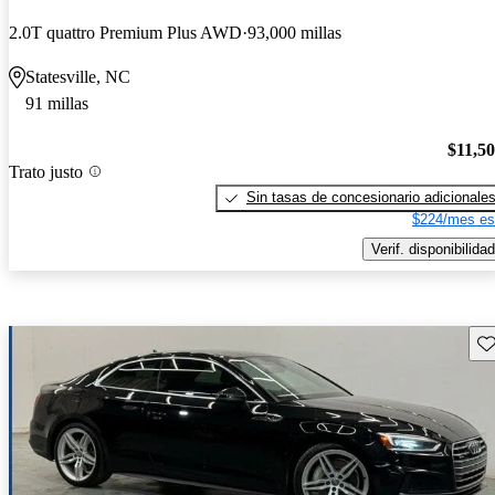
2.0T quattro Premium Plus AWD
93,000 millas
Statesville, NC
91 millas
$11,5
Trato justo
Sin tasas de concesionario adicionale
$224/mes es
Verif. disponibilidad
Gu