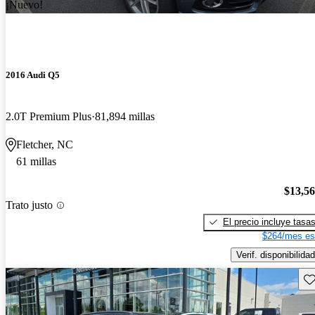
¡Nuevo!
2016 Audi Q5
2.0T Premium Plus
81,894 millas
Fletcher, NC
61 millas
$13,5
Trato justo
El precio incluye tasa
$264/mes es
Verif. disponibilidad
Gu