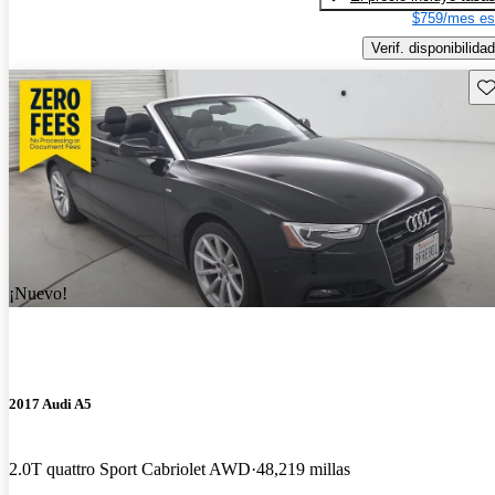
$759/mes es
Verif. disponibilidad
Gu
¡Nuevo!
2017 Audi A5
2.0T quattro Sport Cabriolet AWD
48,219 millas