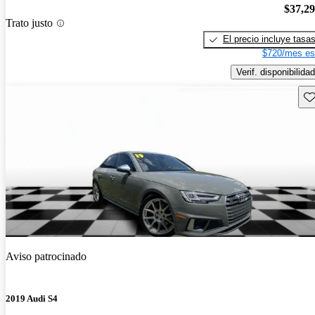
$37,2
Trato justo
El precio incluye tasa
$720/mes es
Verif. disponibilidad
Gu
Aviso patrocinado
2019 Audi S4