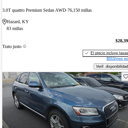
3.0T quattro Premium Sedan AWD
76,150 millas
Hazard, KY
83 millas
$28,3
Trato justo
El precio incluye tasa
$553/mes es
Verif. disponibilidad
Gu