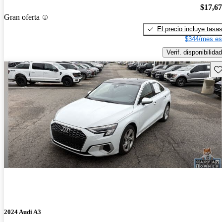
$17,6
Gran oferta
El precio incluye tasa
$344/mes es
Verif. disponibilidad
Gu
2024 Audi A3