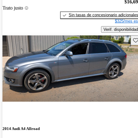
$16,6
Trato justo
Sin tasas de concesionario adicionale
$325/mes es
Verif. disponibilidad
Gu
2014 Audi A4 Allroad