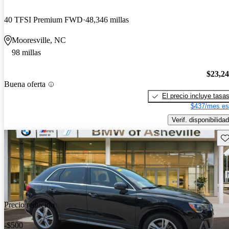
40 TFSI Premium FWD
48,346 millas
Mooresville, NC
98 millas
$23,2
Buena oferta
El precio incluye tasa
$437/mes es
Verif. disponibilidad
Gu
Precio reducido
-$500