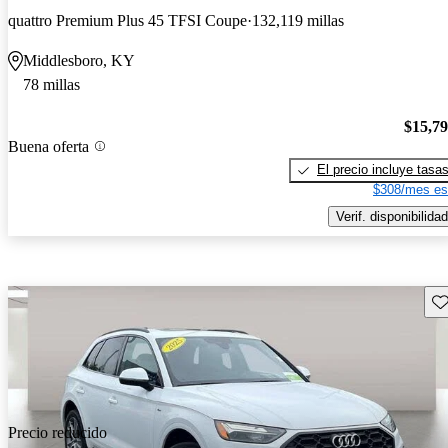
quattro Premium Plus 45 TFSI Coupe
132,119 millas
Middlesboro, KY
78 millas
$15,7
Buena oferta
El precio incluye tasa
$308/mes es
Verif. disponibilidad
Gu
Precio reducido