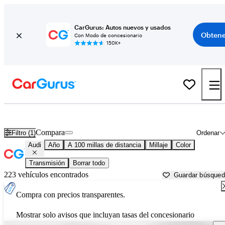
CarGurus: Autos nuevos y usados
Obtene
Con Modo de concesionario
150K+
Autos Audi usados en venta cerca de
Johnson City, TN
Compara
Filtro (1)
Ordenar
Audi
Año
A 100 millas de distancia
Millaje
Color
Transmisión
Borrar todo
223 vehículos encontrados
Guardar búsque
Compra con precios transparentes.
Mostrar solo avisos que incluyan tasas del concesionario