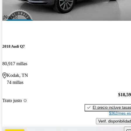
¡Nuevo!
2018 Audi Q7
80,917 millas
Kodak, TN
74 millas
$18,5
Trato justo
El precio incluye tasa
$362/mes es
Verif. disponibilidad
Gu