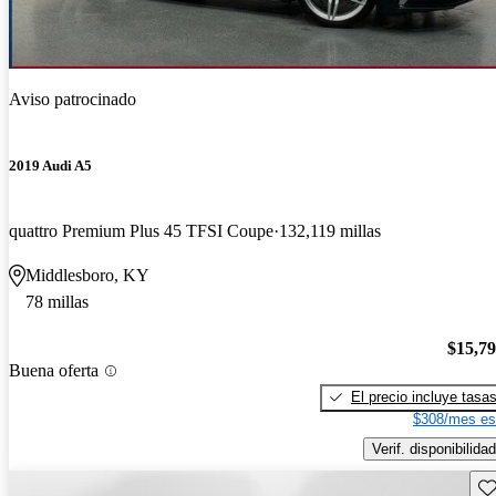
Aviso patrocinado
2019 Audi A5
quattro Premium Plus 45 TFSI Coupe
132,119 millas
Middlesboro, KY
78 millas
$15,7
Buena oferta
El precio incluye tasa
$308/mes es
Verif. disponibilidad
Gu