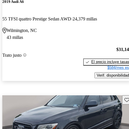
2019 Audi A6
55 TFSI quattro Prestige Sedan AWD
24,379 millas
Wilmington, NC
43 millas
$31,1
Trato justo
El precio incluye tasa
$584/mes es
Verif. disponibilidad
Gu