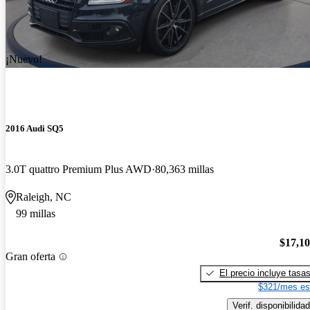
¡Nuevo!
2016 Audi SQ5
3.0T quattro Premium Plus AWD
80,363 millas
Raleigh, NC
99 millas
$17,1
Gran oferta
El precio incluye tasa
$321/mes es
Verif. disponibilidad