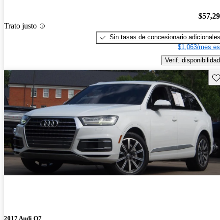
$57,2
Trato justo
Sin tasas de concesionario adicionale
$1,063/mes es
Verif. disponibilidad
Gu
2017 Audi Q7