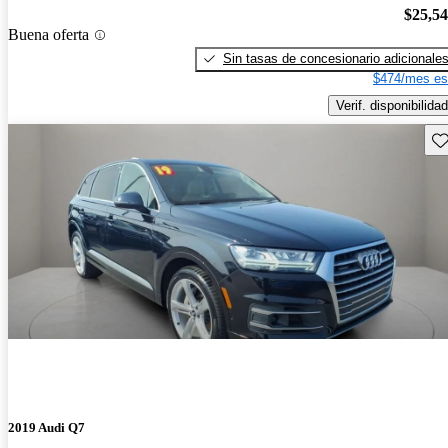
$25,5
Buena oferta
Sin tasas de concesionario adicionale
$474/mes es
Verif. disponibilidad
Gu
2019 Audi Q7