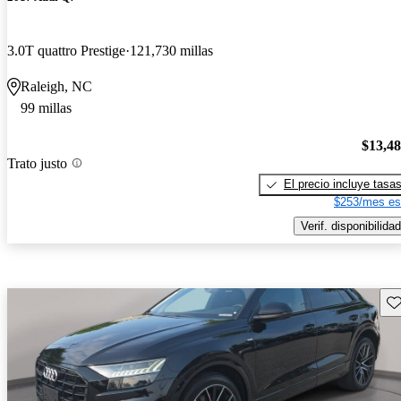
3.0T quattro Prestige
121,730 millas
Raleigh, NC
99 millas
$13,4
Trato justo
El precio incluye tasa
$253/mes es
Verif. disponibilidad
Gu