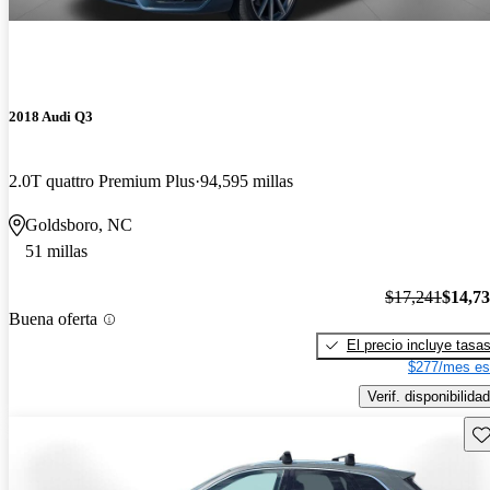
2018 Audi Q3
2.0T quattro Premium Plus
94,595 millas
Goldsboro, NC
51 millas
$17,241
$14,7
Buena oferta
El precio incluye tasa
$277/mes es
Verif. disponibilidad
Gu