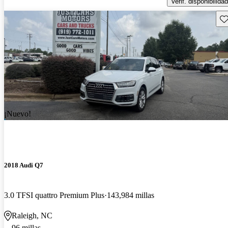
Verif. disponibilidad
Gu
¡Nuevo!
2018 Audi Q7
3.0 TFSI quattro Premium Plus
143,984 millas
Raleigh, NC
96 millas