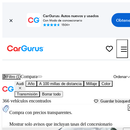
CarGurus: Autos nuevos y usados
Obtene
Con Modo de concesionario
150K+
Autos Audi usados en venta cerca de
Jacksonville, NC
Compara
Filtro (1)
Ordenar
Audi
Año
A 100 millas de distancia
Millaje
Color
Transmisión
Borrar todo
366 vehículos encontrados
Guardar búsque
Compra con precios transparentes.
Mostrar solo avisos que incluyan tasas del concesionario