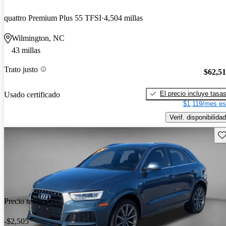
quattro Premium Plus 55 TFSI
4,504 millas
Wilmington, NC
43 millas
Trato justo
$62,5
El precio incluye tasa
Usado certificado
$1,119/mes es
Verif. disponibilidad
Gu
Precio reducido
-$2,505