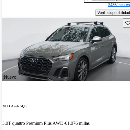
$485/mes es
Verif. disponibilidad
Gu
¡Nuevo!
2021 Audi SQ5
3.0T quattro Premium Plus AWD
61,076 millas