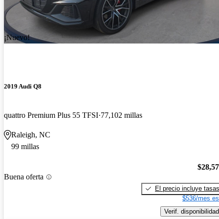
¡Nuevo!
2019 Audi Q8
quattro Premium Plus 55 TFSI
77,102 millas
Raleigh, NC
99 millas
$28,5
Buena oferta
El precio incluye tasa
$536/mes es
Verif. disponibilidad