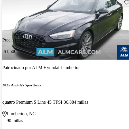
Gu
Precio reducido
-$1,500
Patrocinado por
ALM Hyundai Lumberton
2025 Audi A5 Sportback
quattro Premium S Line 45 TFSI
36,884 millas
Lumberton, NC
90 millas