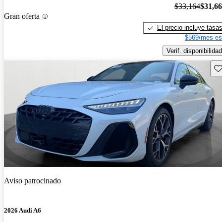
$33,164
$31,6
Gran oferta
El precio incluye tasa
$569/mes es
Verif. disponibilidad
Gu
Aviso patrocinado
2026 Audi A6