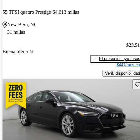
55 TFSI quattro Prestige
64,613 millas
New Bern, NC
31 millas
$23,5
Buena oferta
El precio incluye tasa
$441/mes es
Verif. disponibilidad
Gu