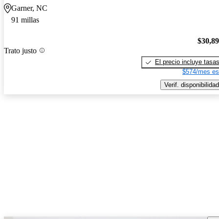
Garner, NC
91 millas
$30,8
Trato justo
El precio incluye tasa
$574/mes es
Verif. disponibilidad