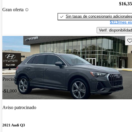
$16,3
Gran oferta
Sin tasas de concesionario adicionale
$313/mes es
Verif. disponibilidad
Gu
Precio reducido
-$1,000
Aviso patrocinado
2021 Audi Q3