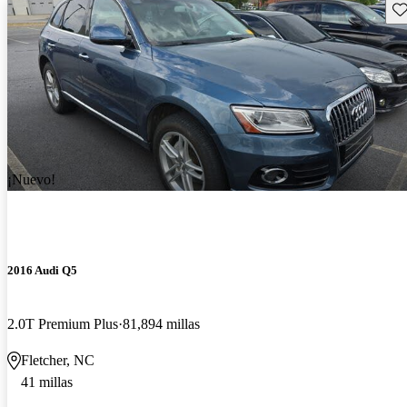
Gu
¡Nuevo!
2016 Audi Q5
2.0T Premium Plus
81,894 millas
Fletcher, NC
41 millas