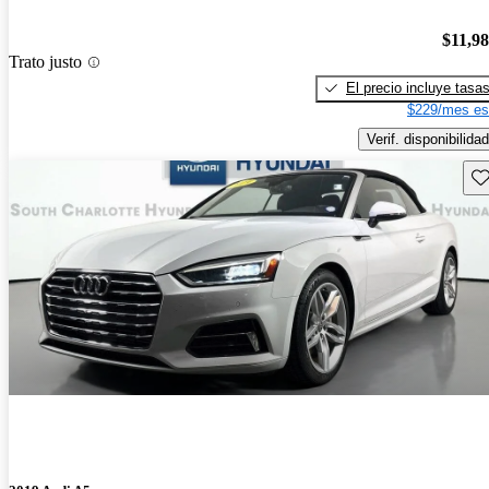
$11,9
Trato justo
El precio incluye tasa
$229/mes es
Verif. disponibilidad
Gu