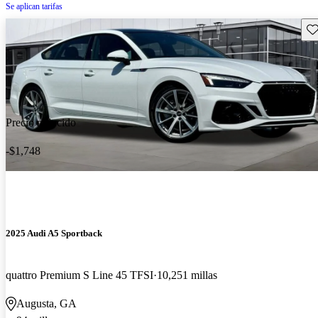
Se aplican tarifas
Gu
Precio reducido
-$1,748
2025 Audi A5 Sportback
quattro Premium S Line 45 TFSI
10,251 millas
Augusta, GA