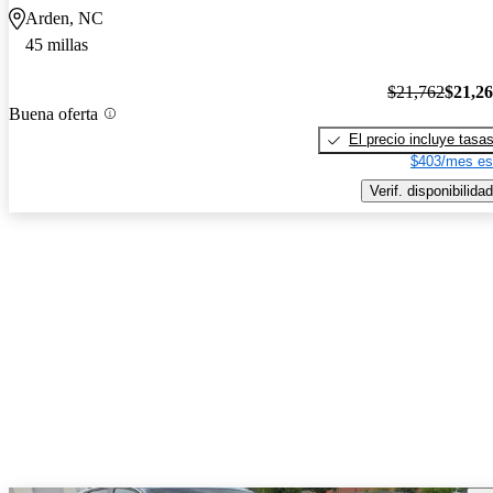
Arden, NC
45 millas
$21,762
$21,2
Buena oferta
El precio incluye tasa
$403/mes es
Verif. disponibilidad