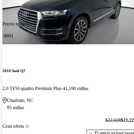
Precio reducido
-$801
2018 Audi Q7
2.0 TFSI quattro Premium Plus
41,190 millas
Charlotte, NC
95 millas
$22,028
$21,2
Gran oferta
El precio incluye tasa