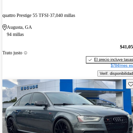
quattro Prestige 55 TFSI
37,040 millas
Augusta, GA
94 millas
$41,0
Trato justo
El precio incluye tasa
$784/mes es
Verif. disponibilidad
Gu