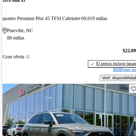
2019 Audi A5
quattro Premium Plus 45 TFSI Cabriolet
69,919 millas
Pineville, NC
88 millas
$22,8
Gran oferta
El precio incluye tasa
$438/mes es
Verif. disponibilidad
Gu