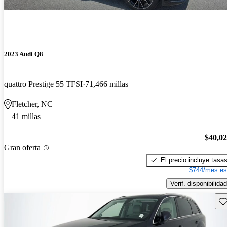
2023 Audi Q8
quattro Prestige 55 TFSI
71,466 millas
Fletcher, NC
41 millas
$40,0
Gran oferta
El precio incluye tasa
$744/mes es
Verif. disponibilidad
Gu