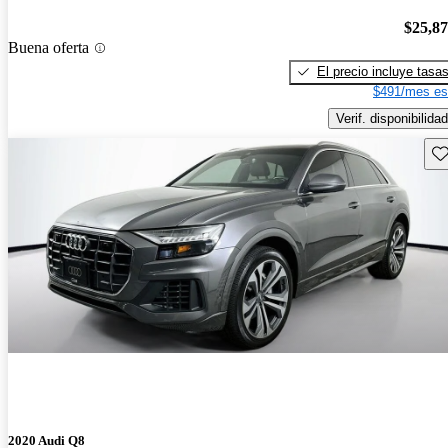
$25,8
Buena oferta
El precio incluye tasa
$491/mes es
Verif. disponibilidad
Gu
2020 Audi Q8