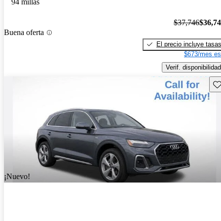
94 millas
$37,746
$36,7
Buena oferta
El precio incluye tasa
$673/mes es
Verif. disponibilidad
Gu
¡Nuevo!