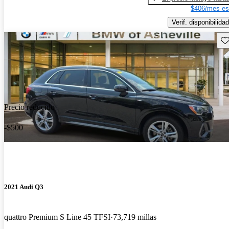
$406/mes es
Verif. disponibilidad
Gu
Precio reducido
-$500
2021 Audi Q3
quattro Premium S Line 45 TFSI
73,719 millas