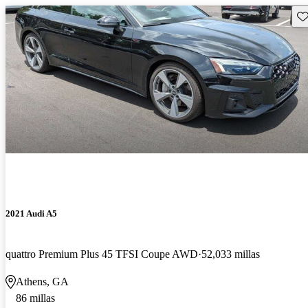
Gu
2021 Audi A5
quattro Premium Plus 45 TFSI Coupe AWD
52,033 millas
Athens, GA
86 millas