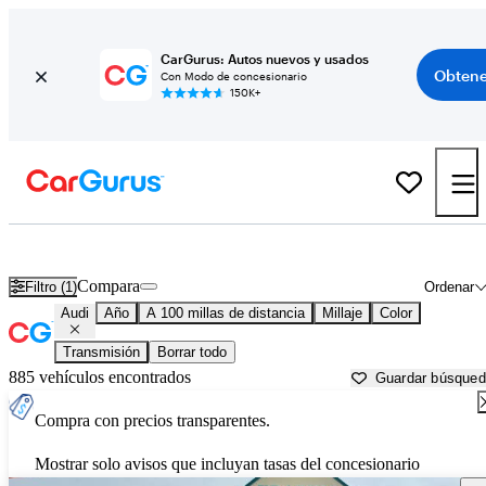
CarGurus: Autos nuevos y usados
Obtene
Con Modo de concesionario
150K+
Autos Audi usados en venta cerca de
Greenville, SC
Compara
Filtro (1)
Ordenar
Audi
Año
A 100 millas de distancia
Millaje
Color
Transmisión
Borrar todo
885 vehículos encontrados
Guardar búsque
Compra con precios transparentes.
Mostrar solo avisos que incluyan tasas del concesionario