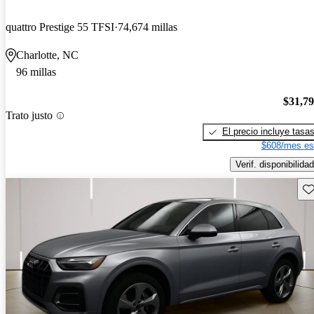
quattro Prestige 55 TFSI
74,674 millas
Charlotte, NC
96 millas
$31,7
Trato justo
El precio incluye tasa
$608/mes es
Verif. disponibilidad
Gu