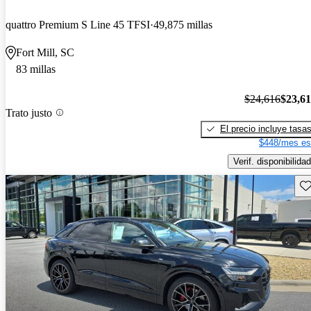
quattro Premium S Line 45 TFSI
49,875 millas
Fort Mill, SC
83 millas
$24,616
$23,6
Trato justo
El precio incluye tasa
$448/mes es
Verif. disponibilidad
Gu