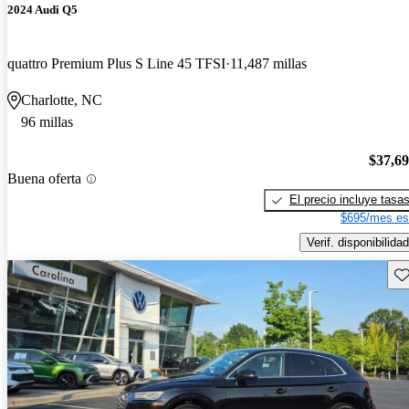
2024 Audi Q5
quattro Premium Plus S Line 45 TFSI
11,487 millas
Charlotte, NC
96 millas
$37,6
Buena oferta
El precio incluye tasa
$695/mes es
Verif. disponibilidad
Gu