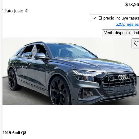
$13,5
Trato justo
El precio incluye tasa
$259/mes es
Verif. disponibilidad
Gu
2019 Audi Q8