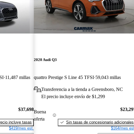
2020 Audi Q3
SI
11,487 millas
quattro Prestige S Line 45 TFSI
59,043 millas
Transferencia a la tienda a Greensboro, NC
El precio incluye envío de $1,299
$37,698
$23,29
Buena
oferta
recio incluye tasas
Sin tasas de concesionario adicionales
$419/mes est.
$164/mes est