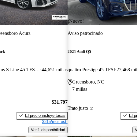
¡Nuevo!
eensboro Acura
Aviso patrocinado
ack
2021 Audi Q5
quattro Premium Plus S Line 45 TFSI AWD
44,651 millas
quattro Prestige 45 TFSI
27,468 mil
Greensboro, NC
7 millas
$31,797
Trato justo
El precio incluye tasas
El p
$315/mes est.
Verif. disponibilidad
V