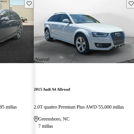
Guarda este Aviso
Gu
¡Nuevo!
2015 Audi A4 Allroad
95 millas
2.0T quattro Premium Plus AWD
55,000 millas
Greensboro, NC
7 millas