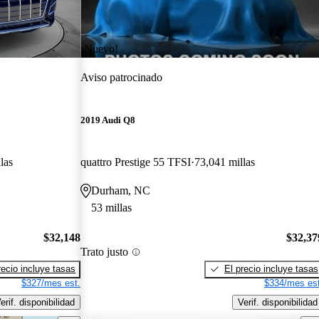
¡Nuevo!
Aviso patrocinado
2019 Audi Q8
las
quattro Prestige 55 TFSI
73,041 millas
Durham, NC
53 millas
$32,148
$32,37
Trato justo
recio incluye tasas
El precio incluye tasas
$327/mes est.
$334/mes est
erif. disponibilidad
Verif. disponibilidad