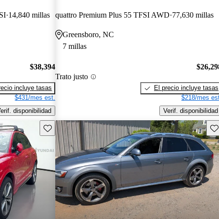
SI
14,840 millas
quattro Premium Plus 55 TFSI AWD
77,630 millas
Greensboro, NC
7 millas
$38,394
$26,29
Trato justo
recio incluye tasas
El precio incluye tasas
$431/mes est.
$218/mes est
erif. disponibilidad
Verif. disponibilidad
Guarda este Aviso
Gu