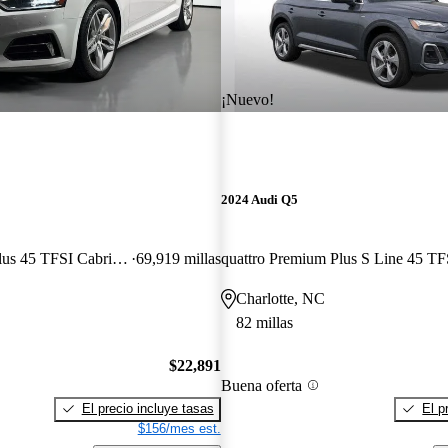
¡Nuevo!
2024 Audi Q5
quattro Premium Plus 45 TFSI Cabriolet
69,919 millas
quattro Premium Plus S Line 45 TF
Charlotte, NC
82 millas
$22,891
Buena oferta
El precio incluye tasas
El p
$156/mes est.