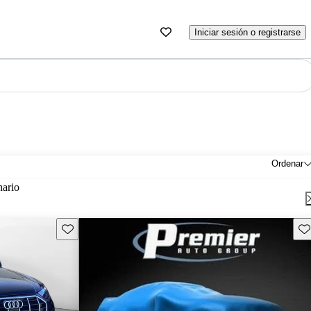
Iniciar sesión o registrarse
Ordenar
nario
Guarda este Aviso
Gu