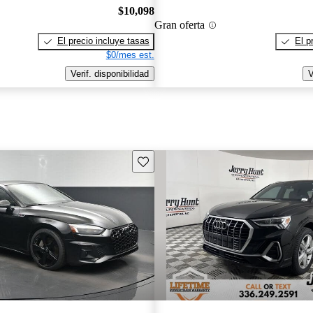
$10,098
Gran oferta
El precio incluye tasas
El p
$0/mes est.
Verif. disponibilidad
V
Guarda este Aviso