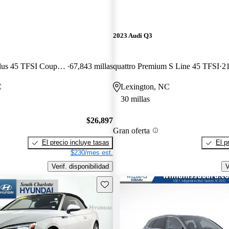
2023 Audi Q3
quattro Premium Plus 45 TFSI Coupe AWD
67,843 millas
quattro Premium S Line 45 TFSI
21
C
Lexington, NC
30 millas
$26,897
Gran oferta
El precio incluye tasas
El p
$230/mes est.
Verif. disponibilidad
V
Guarda este Aviso