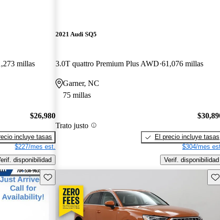
2021 Audi SQ5
,273 millas
3.0T quattro Premium Plus AWD
61,076 millas
Garner, NC
75 millas
$26,980
$30,89
Trato justo
recio incluye tasas
El precio incluye tasas
$227/mes est.
$304/mes est
erif. disponibilidad
Verif. disponibilidad
Guarda este Aviso
Gu