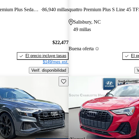
55 TFSI quattro Premium Plus Sedan AWD
86,940 millas
quattro Premium Plus S Line 45 TF
Salisbury, NC
49 millas
$22,477
Buena oferta
El precio incluye tasas
El p
$149/mes est.
Verif. disponibilidad
V
Guarda este Aviso