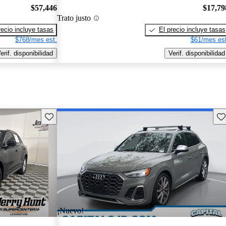
$57,446
$17,79
Trato justo
recio incluye tasas
El precio incluye tasas
$768/mes est.
$61/mes est
erif. disponibilidad
Verif. disponibilidad
Guarda este Aviso
Gu
¡Nuevo!