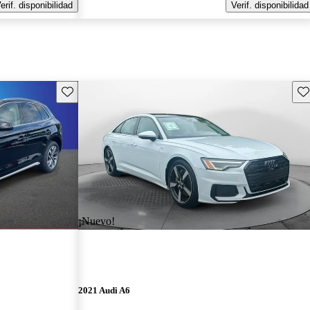
erif. disponibilidad
Verif. disponibilidad
Guarda este Aviso
Gu
¡Nuevo!
2021 Audi A6