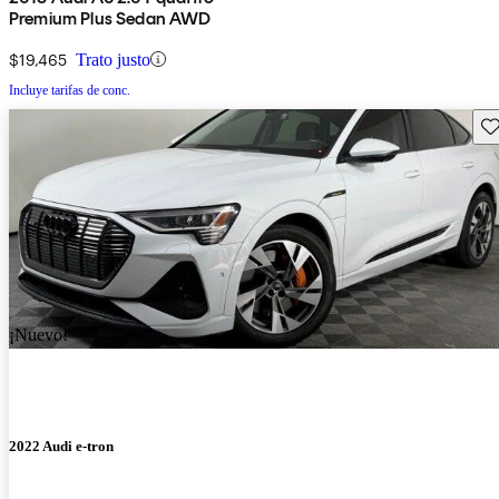
Premium Plus Sedan AWD
$19,465
Trato justo
Incluye tarifas de conc.
Gu
¡Nuevo!
2022 Audi e-tron