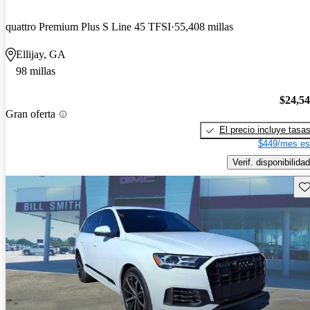
quattro Premium Plus S Line 45 TFSI
55,408 millas
Ellijay, GA
98 millas
$24,5
Gran oferta
El precio incluye tasa
$449/mes es
Verif. disponibilidad
Gu