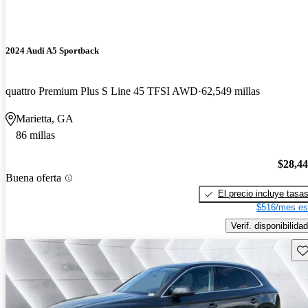
2024 Audi A5 Sportback
quattro Premium Plus S Line 45 TFSI AWD
62,549 millas
Marietta, GA
86 millas
$28,4
Buena oferta
El precio incluye tasa
$516/mes es
Verif. disponibilidad
Gu