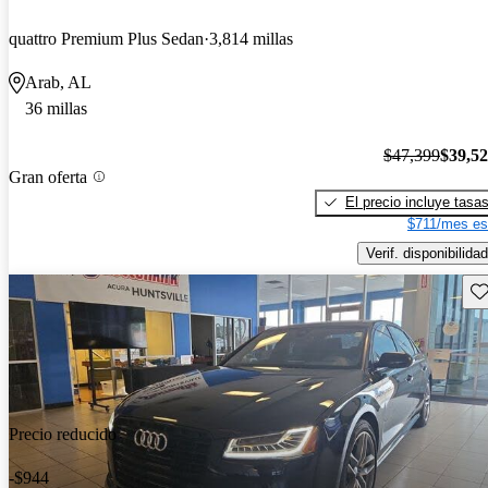
quattro Premium Plus Sedan
3,814 millas
Arab, AL
36 millas
$47,399
$39,5
Gran oferta
El precio incluye tasa
$711/mes es
Verif. disponibilidad
Gu
Precio reducido
-$944