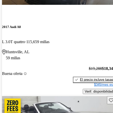
2017 Audi A8
L 3.0T quattro
115,659 millas
Huntsville, AL
59 millas
$19,288
$18,3
Buena oferta
El precio incluye tasa
$345/mes es
Verif. disponibilidad
Gu