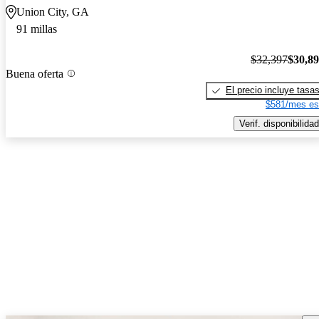
Union City, GA
91 millas
$32,397
$30,8
Buena oferta
El precio incluye tasa
$581/mes es
Verif. disponibilidad