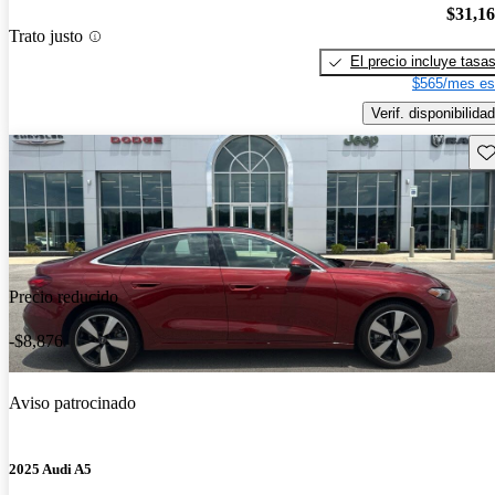
$31,1
Trato justo
El precio incluye tasa
$565/mes es
Verif. disponibilidad
Gu
Precio reducido
-$8,876
Aviso patrocinado
2025 Audi A5