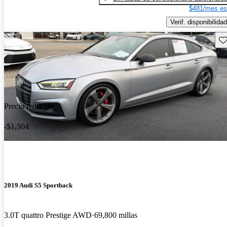
$481/mes es
Verif. disponibilidad
Gu
Precio reducido
-$1,504
2019 Audi S5 Sportback
3.0T quattro Prestige AWD
69,800 millas