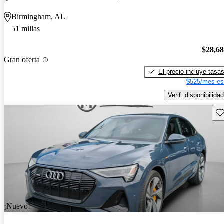
Birmingham, AL
51 millas
$28,6
Gran oferta
El precio incluye tasa
$525/mes es
Verif. disponibilidad
Gu
¡Nuevo!