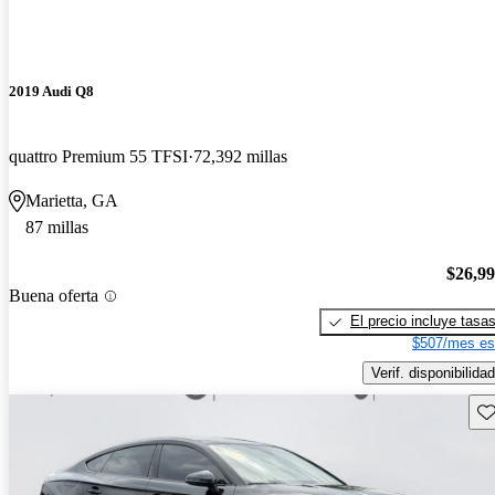
2019 Audi Q8
quattro Premium 55 TFSI
72,392 millas
Marietta, GA
87 millas
$26,9
Buena oferta
El precio incluye tasa
$507/mes es
Verif. disponibilidad
Gu