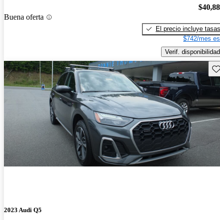
$40,8
Buena oferta
El precio incluye tasa
$742/mes es
Verif. disponibilidad
Gu
2023 Audi Q5