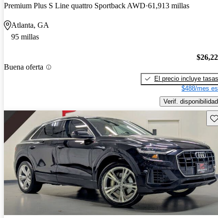
Premium Plus S Line quattro Sportback AWD
61,913 millas
Atlanta, GA
95 millas
$26,2
Buena oferta
El precio incluye tasa
$488/mes es
Verif. disponibilidad
Gu