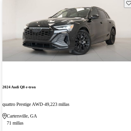
Gu
2024 Audi Q8 e-tron
quattro Prestige AWD
49,223 millas
Cartersville, GA
71 millas