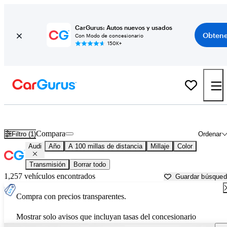
CarGurus: Autos nuevos y usados
Obtene
Con Modo de concesionario
150K+
Autos Audi usados en venta cerca de
Gadsden, AL
Compara
Filtro (1)
Ordenar
Audi
Año
A 100 millas de distancia
Millaje
Color
Transmisión
Borrar todo
1,257 vehículos encontrados
Guardar búsque
Compra con precios transparentes.
Mostrar solo avisos que incluyan tasas del concesionario