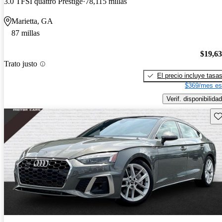
3.0 TFSI quattro Prestige
78,115 millas
Marietta, GA
87 millas
$19,6
Trato justo
El precio incluye tasa
$369/mes es
Verif. disponibilidad
Gu