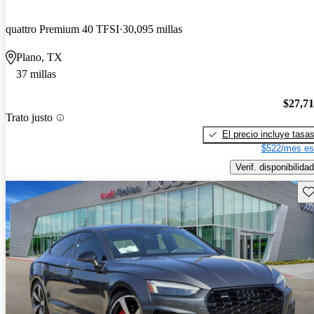
quattro Premium 40 TFSI
30,095 millas
Plano, TX
37 millas
$27,7
Trato justo
El precio incluye tasa
$522/mes es
Verif. disponibilidad
Gu