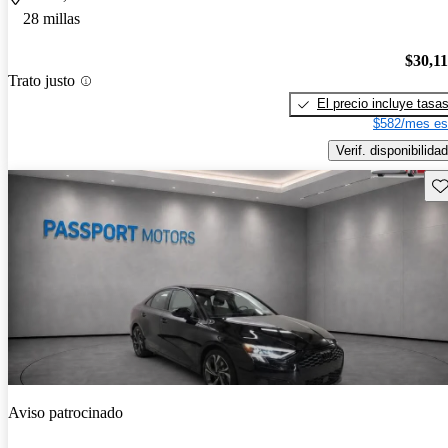
28 millas
$30,1
Trato justo
El precio incluye tasa
$582/mes es
Verif. disponibilidad
Gu
Aviso patrocinado