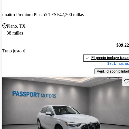
quattro Premium Plus 55 TFSI
42,200 millas
Plano, TX
38 millas
$39,2
Trato justo
El precio incluye tasa
$751/mes es
Verif. disponibilidad
Gu