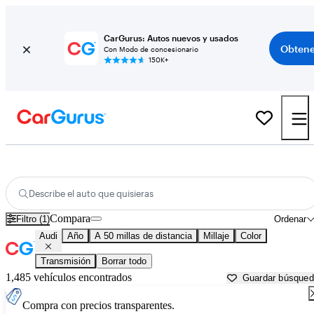
CarGurus: Autos nuevos y usados
Obtene
Con Modo de concesionario
150K+
Autos Audi usados en venta cerca de
Fort Worth, TX
Describe el auto que quisieras
Compara
Filtro (1)
Ordenar
Audi
Año
A 50 millas de distancia
Millaje
Color
Transmisión
Borrar todo
1,485 vehículos encontrados
Guardar búsque
Compra con precios transparentes.