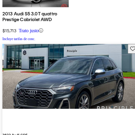
2013 Audi S5 3.0T quattro
Prestige Cabriolet AWD
$15,713
Trato justo
Incluye tarifas de conc.
Gu