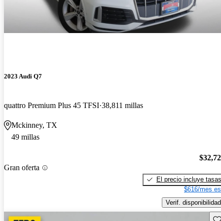
2023 Audi Q7
quattro Premium Plus 45 TFSI
38,811 millas
Mckinney, TX
49 millas
$32,7
Gran oferta
El precio incluye tasa
$616/mes es
Verif. disponibilidad
Gu