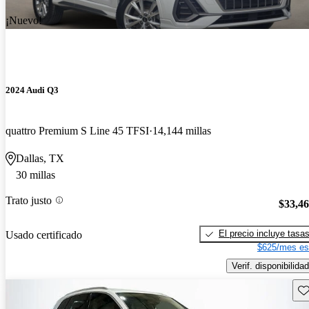
¡Nuevo!
2024 Audi Q3
quattro Premium S Line 45 TFSI
14,144 millas
Dallas, TX
30 millas
Trato justo
$33,4
El precio incluye tasa
Usado certificado
$625/mes es
Verif. disponibilidad
Gu