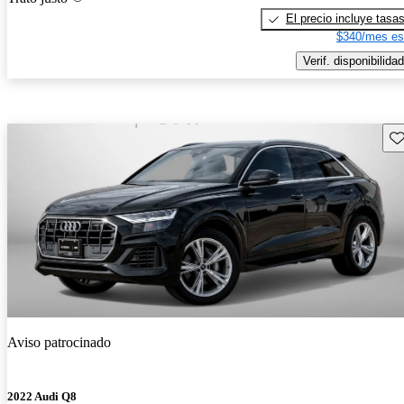
El precio incluye tasa
$340/mes es
Verif. disponibilidad
Gu
Aviso patrocinado
2022 Audi Q8