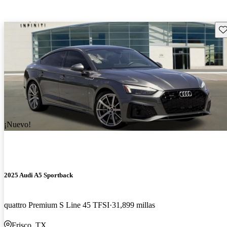
Gu
¡Nuevo!
2025 Audi A5 Sportback
quattro Premium S Line 45 TFSI
31,899 millas
Frisco, TX