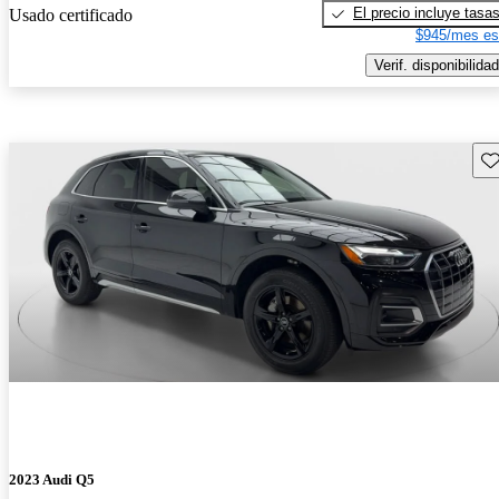
El precio incluye tasa
Usado certificado
$945/mes es
Verif. disponibilidad
Gu
2023 Audi Q5