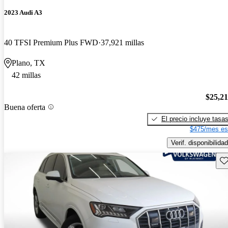
2023 Audi A3
40 TFSI Premium Plus FWD
37,921 millas
Plano, TX
42 millas
$25,2
Buena oferta
El precio incluye tasa
$475/mes es
Verif. disponibilidad
Gu