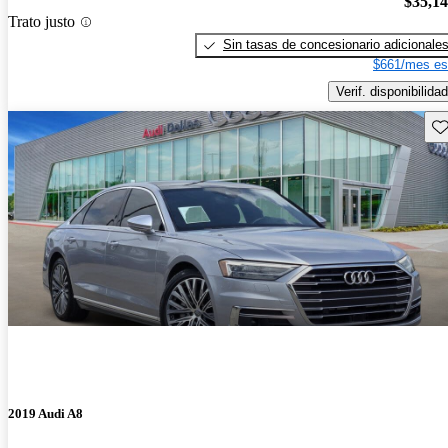
$35,1
Trato justo
Sin tasas de concesionario adicionale
$661/mes es
Verif. disponibilidad
Gu
2019 Audi A8