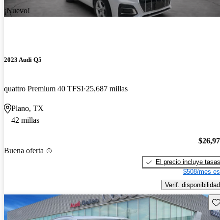
¡Nuevo!
2023 Audi Q5
quattro Premium 40 TFSI
25,687 millas
Plano, TX
42 millas
$26,9
Buena oferta
El precio incluye tasa
$508/mes es
Verif. disponibilidad
Gu