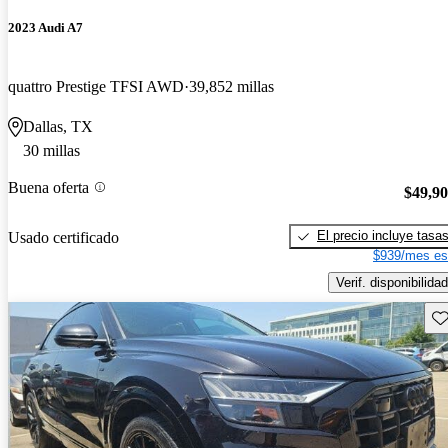
2023 Audi A7
quattro Prestige TFSI AWD
39,852 millas
Dallas, TX
30 millas
Buena oferta
$49,9
El precio incluye tasa
Usado certificado
$939/mes es
Verif. disponibilidad
Gu