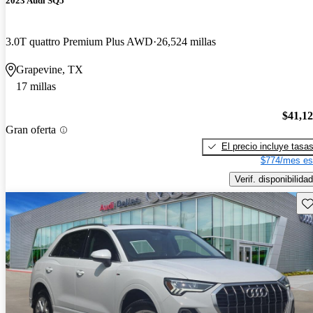
2023 Audi SQ5
3.0T quattro Premium Plus AWD
26,524 millas
Grapevine, TX
17 millas
$41,1
Gran oferta
El precio incluye tasa
$774/mes es
Verif. disponibilidad
Gu