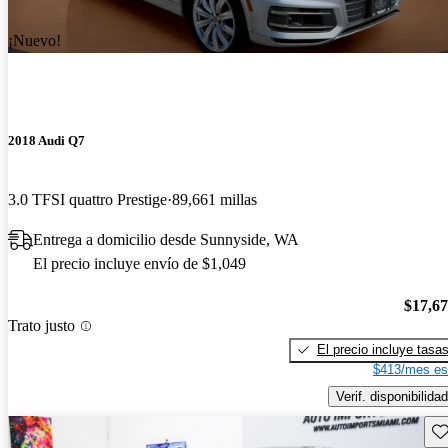
¡Nuevo!
2018 Audi Q7
3.0 TFSI quattro Prestige
89,661 millas
Entrega a domicilio desde Sunnyside, WA
El precio incluye envío de $1,049
$17,6
Trato justo
El precio incluye tasa
$413/mes es
Verif. disponibilidad
Gu