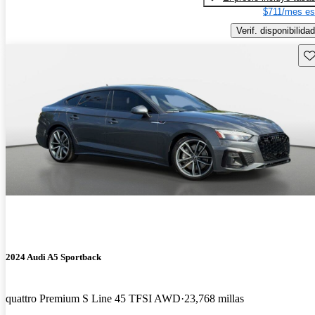
$711/mes es
Verif. disponibilidad
Gu
2024 Audi A5 Sportback
quattro Premium S Line 45 TFSI AWD
23,768 millas