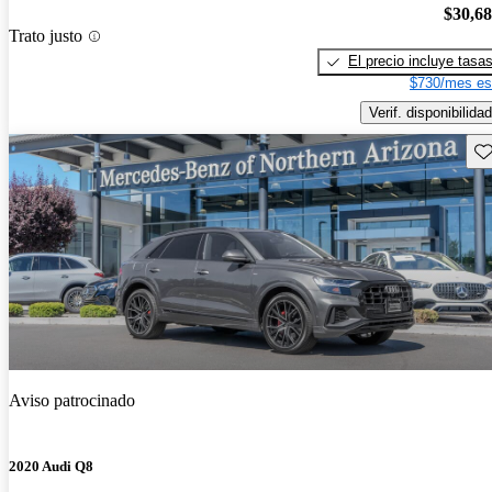
$30,6
Trato justo
El precio incluye tasa
$730/mes es
Verif. disponibilidad
Gu
Aviso patrocinado
2020 Audi Q8