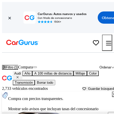
CarGurus: Autos nuevos y usados
Obtene
Con Modo de concesionario
150K+
Autos Audi usados en venta cerca de
Flagstaff, AZ
Compara
Filtro (1)
Ordenar
Audi
Año
A 100 millas de distancia
Millaje
Color
Transmisión
Borrar todo
2,733 vehículos encontrados
Guardar búsque
Compra con precios transparentes.
Mostrar solo avisos que incluyan tasas del concesionario