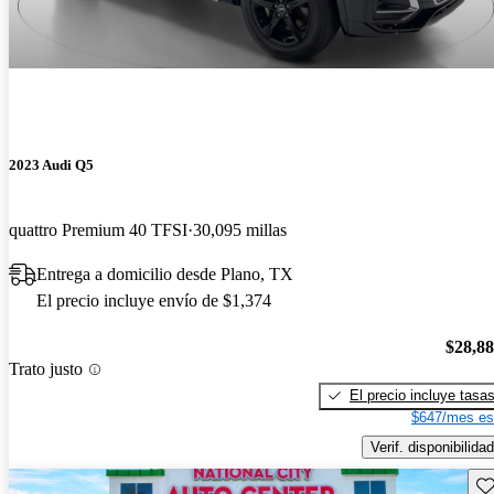
2023 Audi Q5
quattro Premium 40 TFSI
30,095 millas
Entrega a domicilio desde Plano, TX
El precio incluye envío de $1,374
$28,8
Trato justo
El precio incluye tasa
$647/mes es
Verif. disponibilidad
Gu