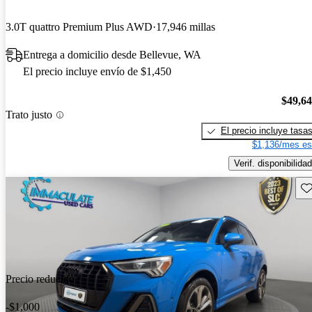
3.0T quattro Premium Plus AWD
17,946 millas
Entrega a domicilio desde Bellevue, WA
El precio incluye envío de $1,450
$49,6
Trato justo
El precio incluye tasa
$1,136/mes es
Verif. disponibilidad
Gu
Precio reducido
-$1,000