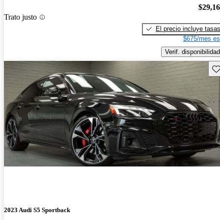
$29,1
Trato justo
El precio incluye tasa
$675/mes es
Verif. disponibilidad
Gu
2023 Audi S5 Sportback