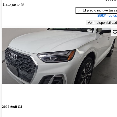
Trato justo
El precio incluye tasa
$863/mes es
Verif. disponibilidad
Gu
2022 Audi Q5