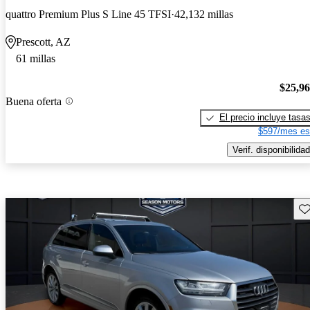
quattro Premium Plus S Line 45 TFSI
42,132 millas
Prescott, AZ
61 millas
$25,9
Buena oferta
El precio incluye tasa
$597/mes es
Verif. disponibilidad
Gu