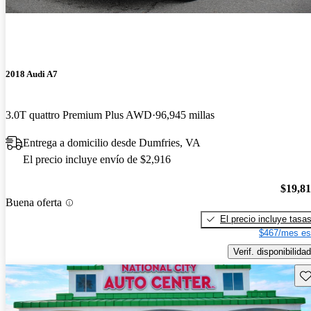
2018 Audi A7
3.0T quattro Premium Plus AWD
96,945 millas
Entrega a domicilio desde Dumfries, VA
El precio incluye envío de $2,916
$19,8
Buena oferta
El precio incluye tasa
$467/mes es
Verif. disponibilidad
Gu