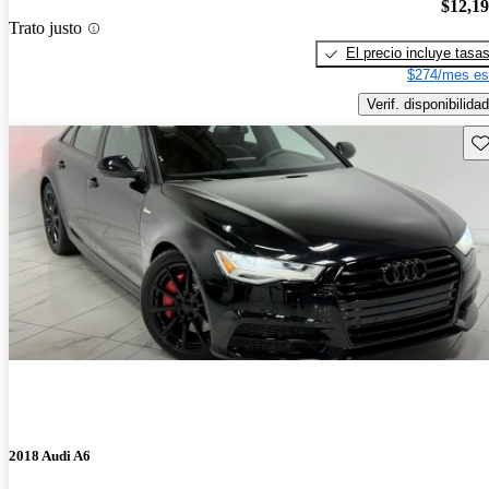
$12,1
Trato justo
El precio incluye tasa
$274/mes es
Verif. disponibilidad
Gu
2018 Audi A6