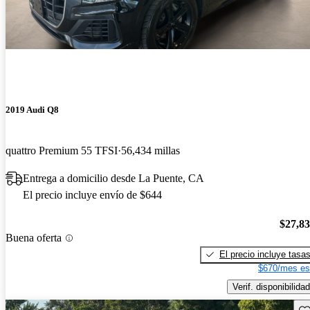
2019 Audi Q8
quattro Premium 55 TFSI
56,434 millas
Entrega a domicilio desde La Puente, CA
El precio incluye envío de $644
$27,8
Buena oferta
El precio incluye tasa
$670/mes es
Verif. disponibilidad
Gu