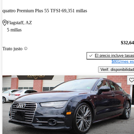
quattro Premium Plus 55 TFSI
69,351 millas
Flagstaff, AZ
5 millas
$32,6
Trato justo
El precio incluye tasa
$801/mes es
Verif. disponibilidad
Gu