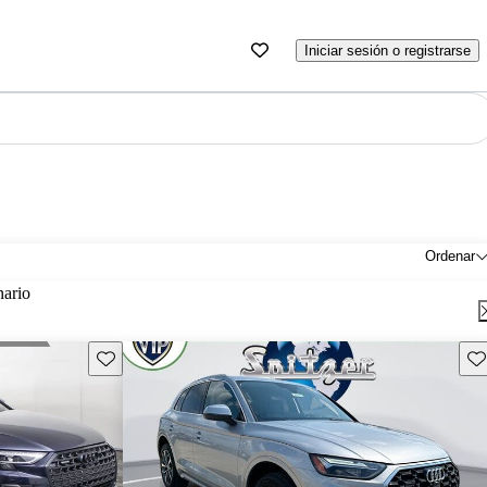
Iniciar sesión o registrarse
Ordenar
nario
Guarda este Aviso
Gu