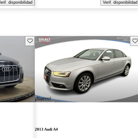
erif. disponibilidad
Verif. disponibilidad
Guarda este Aviso
Gu
¡Nuevo!
2013 Audi A4