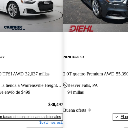
ack
2020 Audi S3
 40 TFSI AWD
32,037 millas
2.0T quattro Premium AWD
55,390
Transferencia a la tienda a Warrensville Heights, OH
Beaver Falls, PA
uye envío de $499
94 millas
$30,497
Buena oferta
n tasas de concesionario adicionales
El p
$573/mes est.