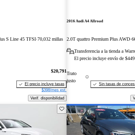
2016 Audi A4 Allroad
lus S Line 45 TFSI
70,032 millas
2.0T quattro Premium Plus AWD
6
El precio incluye envío de $449
$20,791
Trato
justo
El precio incluye tasas
Sin tasas de concesi
$398/mes est.
Verif. disponibilidad
V
Guarda este Aviso