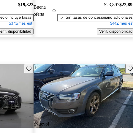
$19,323
$23,897
$22,89
Buena
oferta
recio incluye tasas
Sin tasas de concesionario adicionales
$373/mes est.
$442/mes est
erif. disponibilidad
Verif. disponibilidad
Guarda este Aviso
Gu
¡Nuevo!