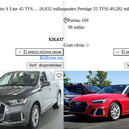
quattro Premium Plus S Line 45 TFSI AWD
26,832 millas
quattro Prestige 55 TFSI
49,282 mil
Parma, OH
98 millas
$28,637
Gran oferta
El precio incluye tasas
El p
$538/mes est.
Verif. disponibilidad
V
Guarda este Aviso