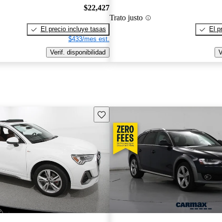
$22,427
Trato justo
El precio incluye tasas
El p
$433/mes est.
Verif. disponibilidad
V
Guarda este Aviso