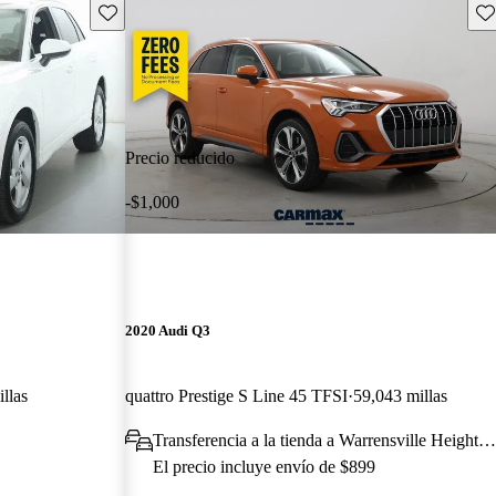
Guarda este Aviso
Gu
Precio reducido
-$1,000
2020 Audi Q3
llas
quattro Prestige S Line 45 TFSI
59,043 millas
Transferencia a la tienda a Warrensville Heights, 
El precio incluye envío de $899