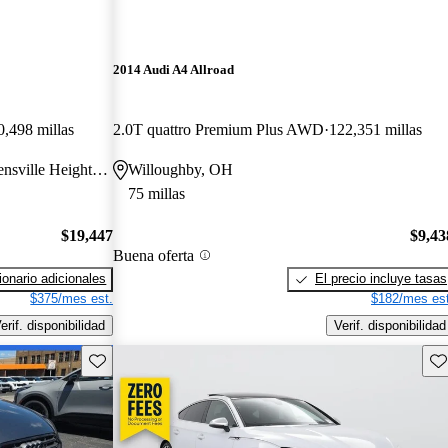
2014 Audi A4 Allroad
0,498 millas
2.0T quattro Premium Plus AWD
122,351 millas
Transferencia a la tienda a Warrensville Heights, OH
Willoughby, OH
75 millas
$19,447
$9,43
Buena oferta
onario adicionales
El precio incluye tasas
$375/mes est.
$182/mes est
erif. disponibilidad
Verif. disponibilidad
Guarda este Aviso
Gu