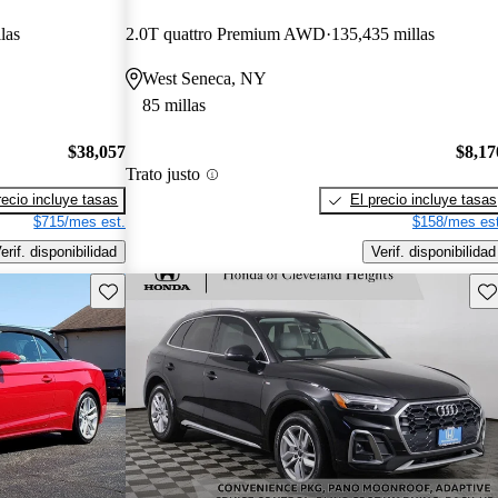
las
2.0T quattro Premium AWD
135,435 millas
West Seneca, NY
85 millas
$38,057
$8,17
Trato justo
recio incluye tasas
El precio incluye tasas
$715/mes est.
$158/mes est
erif. disponibilidad
Verif. disponibilidad
Guarda este Aviso
Gu