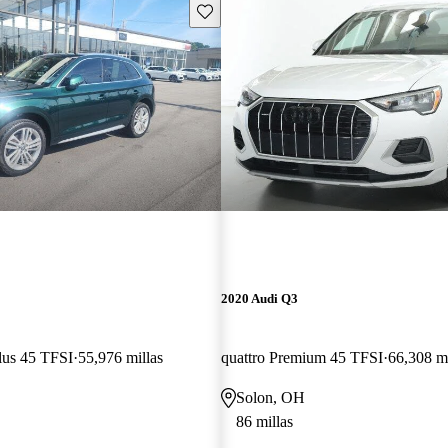
Guarda este Aviso
2020 Audi Q3
lus 45 TFSI
55,976 millas
quattro Premium 45 TFSI
66,308 mi
Solon, OH
86 millas