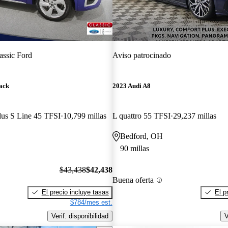
assic Ford
Aviso patrocinado
ack
2023 Audi A8
lus S Line 45 TFSI
10,799 millas
L quattro 55 TFSI
29,237 millas
Bedford, OH
90 millas
$43,438
$42,438
Buena oferta
El precio incluye tasas
El p
$784/mes est.
Verif. disponibilidad
V