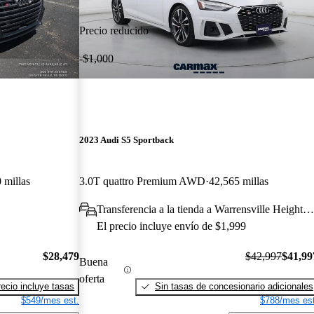
Precio reducido
-$1,000
2023 Audi S5 Sportback
 millas
3.0T quattro Premium AWD
42,565 millas
Transferencia a la tienda a Warrensville Heights, 
El precio incluye envío de $1,999
$28,479
$42,997
$41,99
Buena
oferta
recio incluye tasas
Sin tasas de concesionario adicionales
$549/mes est.
$788/mes est