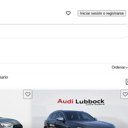
Iniciar sesión o registrarse
Ordenar
nario
Guarda este Aviso
Gu