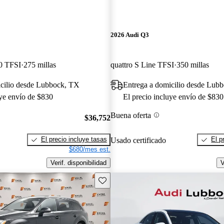
2026 Audi Q3
0 TFSI
275 millas
quattro S Line TFSI
350 millas
icilio desde Lubbock, TX
Entrega a domicilio desde Lub
uye envío de $830
El precio incluye envío de $830
Buena oferta
$36,752
El precio incluye tasas
El p
Usado certificado
$680/mes est.
Verif. disponibilidad
V
Guarda este Aviso