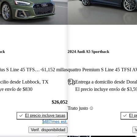
ack
2024 Audi A5 Sportback
quattro Premium Plus S Line 45 TFSI AWD
61,152 millas
quattro Premium S Line 45 TFSI 
icilio desde Lubbock, TX
Entrega a domicilio desde Dora
uye envío de $830
El precio incluye envío de $3,5
$26,052
Trato justo
El precio incluye tasas
El p
$487/mes est.
Verif. disponibilidad
V