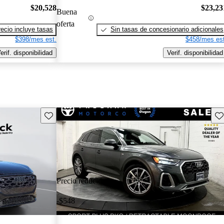
$20,528
$23,23
Buena
oferta
recio incluye tasas
Sin tasas de concesionario adicionales
$398/mes est.
$458/mes est
erif. disponibilidad
Verif. disponibilidad
Guarda este Aviso
Gu
Precio reducido
-$548