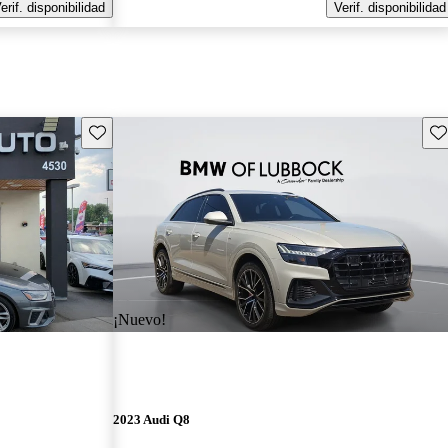
erif. disponibilidad
Verif. disponibilidad
Guarda este Aviso
Gu
¡Nuevo!
2023 Audi Q8