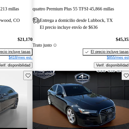
,213 millas
quattro Premium Plus 55 TFSI
45,866 millas
lewood, CO
Entrega a domicilio desde Lubbock, TX
El precio incluye envío de $636
$21,170
$45,35
Trato justo
recio incluye tasas
El precio incluye tasas
$418/mes est.
$855/mes est
erif. disponibilidad
Verif. disponibilidad
Guarda este Aviso
Gu