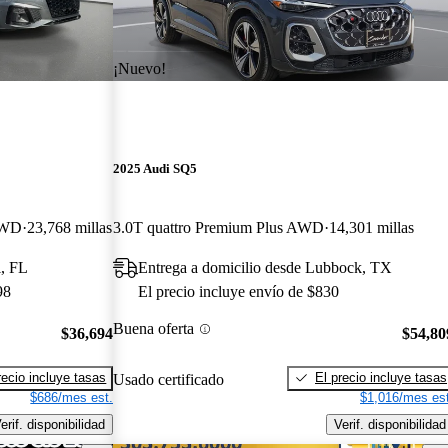
¡Nuevo!
2025 Audi SQ5
AWD
23,768 millas
3.0T quattro Premium Plus AWD
14,301 millas
l, FL
Entrega a domicilio desde Lubbock, TX
98
El precio incluye envío de $830
Buena oferta
$36,694
$54,80
recio incluye tasas
El precio incluye tasas
Usado certificado
$686/mes est.
$1,016/mes est
erif. disponibilidad
Verif. disponibilidad