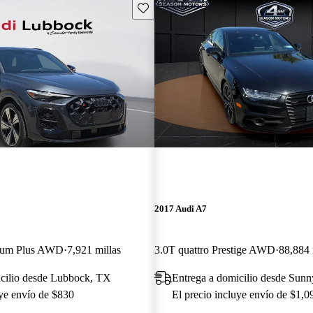
Guarda este Aviso
2017 Audi A7
mium Plus AWD
7,921 millas
3.0T quattro Prestige AWD
88,884 
icilio desde Lubbock, TX
Entrega a domicilio desde Sun
uye envío de $830
El precio incluye envío de $1,0