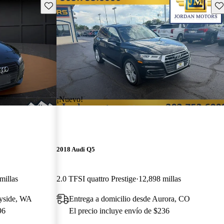
Guarda este Aviso
Gu
¡Nuevo!
2018 Audi Q5
millas
2.0 TFSI quattro Prestige
12,898 millas
nyside, WA
Entrega a domicilio desde Aurora, CO
96
El precio incluye envío de $236