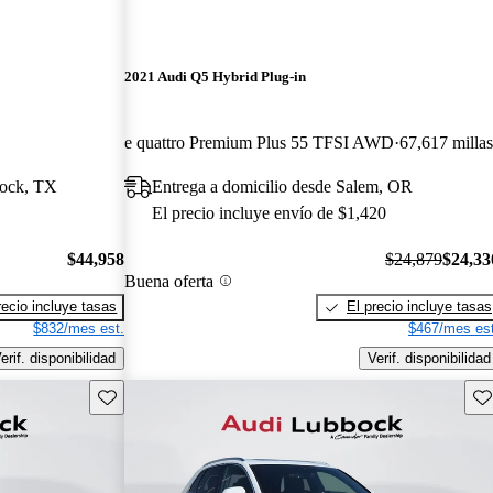
2021 Audi Q5 Hybrid Plug-in
e quattro Premium Plus 55 TFSI AWD
67,617 milla
bock, TX
Entrega a domicilio desde Salem, OR
El precio incluye envío de $1,420
$44,958
$24,879
$24,33
Buena oferta
recio incluye tasas
El precio incluye tasas
$832/mes est.
$467/mes est
erif. disponibilidad
Verif. disponibilidad
Guarda este Aviso
Gu