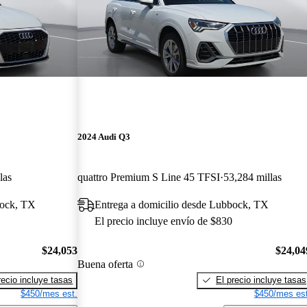
2024 Audi Q3
las
quattro Premium S Line 45 TFSI
53,284 millas
bock, TX
Entrega a domicilio desde Lubbock, TX
El precio incluye envío de $830
$24,053
$24,04
Buena oferta
recio incluye tasas
El precio incluye tasas
$450/mes est.
$450/mes est