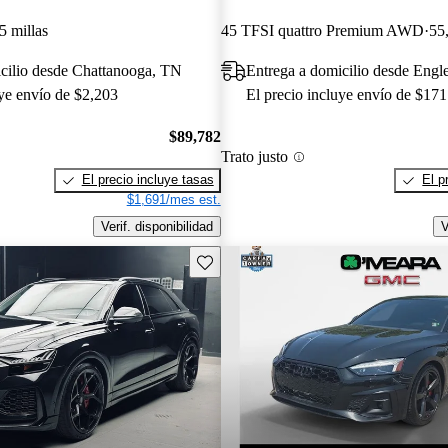
5 millas
45 TFSI quattro Premium AWD
55
cilio desde Chattanooga, TN
Entrega a domicilio desde Eng
uye envío de $2,203
El precio incluye envío de $171
$89,782
Trato justo
El precio incluye tasas
El p
$1,691/mes est.
Verif. disponibilidad
V
Guarda este Aviso