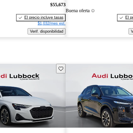
$55,673
Buena oferta
El precio incluye tasas
El p
$1,032/mes est.
Verif. disponibilidad
V
Guarda este Aviso