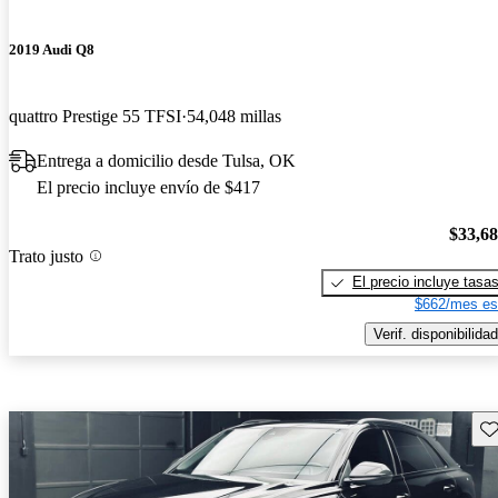
2019 Audi Q8
quattro Prestige 55 TFSI
54,048 millas
Entrega a domicilio desde Tulsa, OK
El precio incluye envío de $417
$33,6
Trato justo
El precio incluye tasa
$662/mes es
Verif. disponibilidad
Gu