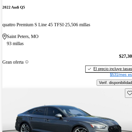
2022 Audi Q5
quattro Premium S Line 45 TFSI
25,506 millas
Saint Peters, MO
93 millas
$27,3
Gran oferta
El precio incluye tasa
$531/mes es
Verif. disponibilidad
Gu