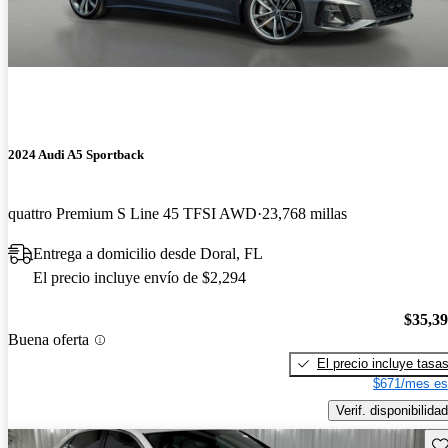
2024 Audi A5 Sportback
quattro Premium S Line 45 TFSI AWD
23,768 millas
Entrega a domicilio desde Doral, FL
El precio incluye envío de $2,294
$35,3
Buena oferta
El precio incluye tasa
$671/mes es
Verif. disponibilidad
Gu