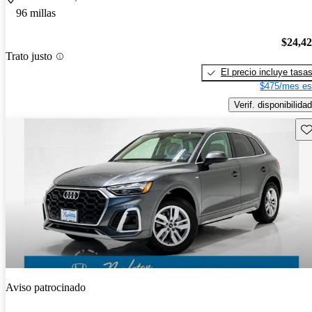
96 millas
$24,4
Trato justo
El precio incluye tasa
$475/mes es
Verif. disponibilidad
Gu
Aviso patrocinado