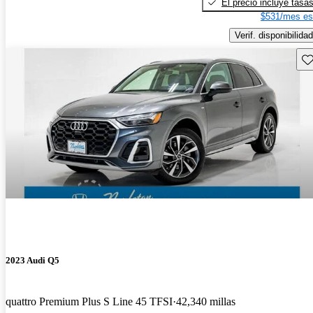
El precio incluye tasa
$531/mes es
Verif. disponibilidad
Gu
2023 Audi Q5
quattro Premium Plus S Line 45 TFSI
42,340 millas