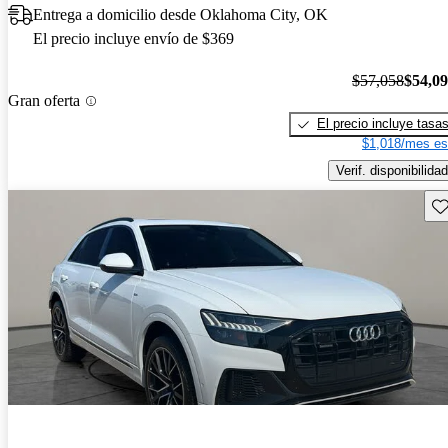
Entrega a domicilio desde Oklahoma City, OK
El precio incluye envío de $369
$57,058
$54,0
Gran oferta
El precio incluye tasa
$1,018/mes es
Verif. disponibilidad
Gu