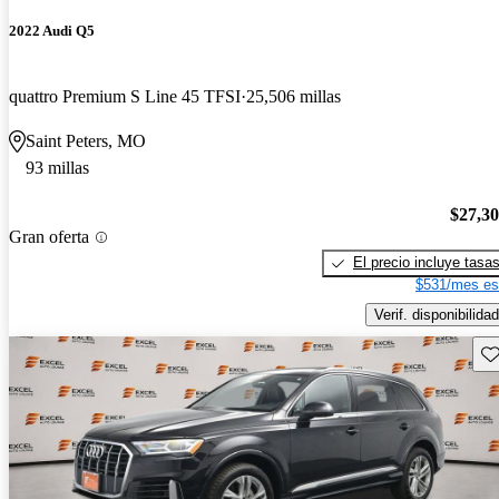
2022 Audi Q5
quattro Premium S Line 45 TFSI
25,506 millas
Saint Peters, MO
93 millas
$27,3
Gran oferta
El precio incluye tasa
$531/mes es
Verif. disponibilidad
Gu