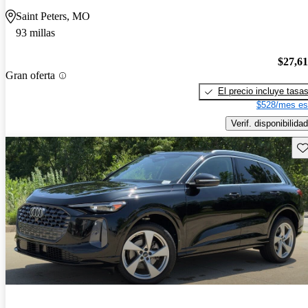
Saint Peters, MO
93 millas
$27,6
Gran oferta
El precio incluye tasa
$528/mes es
Verif. disponibilidad
Gu