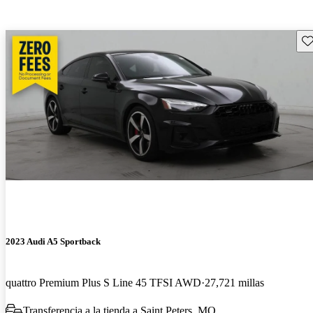
Gu
2023 Audi A5 Sportback
quattro Premium Plus S Line 45 TFSI AWD
27,721 millas
Transferencia a la tienda a Saint Peters, MO