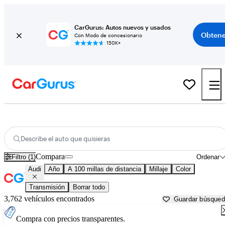
CarGurus: Autos nuevos y usados
Obtene
Con Modo de concesionario
150K+
Autos Audi usados en venta cerca de
Columbia, MO
Describe el auto que quisieras
Compara
Filtro (1)
Ordenar
Audi
Año
A 100 millas de distancia
Millaje
Color
Transmisión
Borrar todo
3,762 vehículos encontrados
Guardar búsque
Compra con precios transparentes.