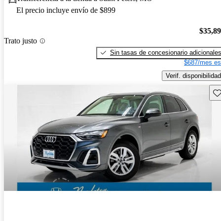
El precio incluye envío de $899
$35,8
Trato justo
Sin tasas de concesionario adicionale
$687/mes es
Verif. disponibilidad
Gu