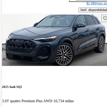
$1,690/mes es
Verif. disponibilidad
Gu
Precio reducido
-$2,961
2025 Audi SQ5
3.0T quattro Premium Plus AWD
10,734 millas