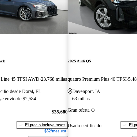
ack
2025 Audi Q5
S Line 45 TFSI AWD
23,768 millas
quattro Premium Plus 40 TFSI
5,48
cilio desde Doral, FL
Davenport, IA
uye envío de $2,584
63 millas
Gran oferta
$35,680
El precio incluye tasas
El p
Usado certificado
$52/mes est.