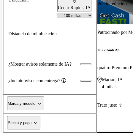
Precio reducido
Cedar Rapids, IA
-$1,083
Patrocinado por
Mc
Distancia de mi ubicación
2022 Audi A6
¿Mostrar avisos solamente de IA?
quattro Premium P
Marion, IA
¿Incluir avisos con entrega?
4 millas
Marca y modelo
Trato justo
Precio y pago