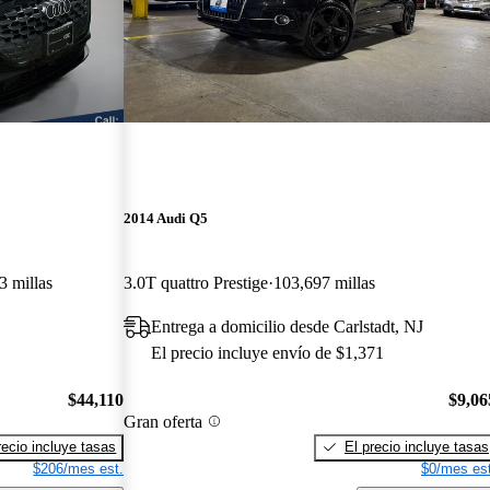
2014 Audi Q5
3 millas
3.0T quattro Prestige
103,697 millas
Entrega a domicilio desde Carlstadt, NJ
El precio incluye envío de $1,371
$44,110
$9,06
Gran oferta
recio incluye tasas
El precio incluye tasas
$206/mes est.
$0/mes est