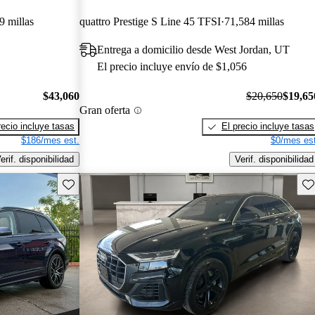
9 millas
quattro Prestige S Line 45 TFSI
71,584 millas
Entrega a domicilio desde West Jordan, UT
El precio incluye envío de $1,056
$43,060
$20,650
$19,65
Gran oferta
recio incluye tasas
El precio incluye tasas
$186/mes est.
$0/mes est
erif. disponibilidad
Verif. disponibilidad
Guarda este Aviso
Gu