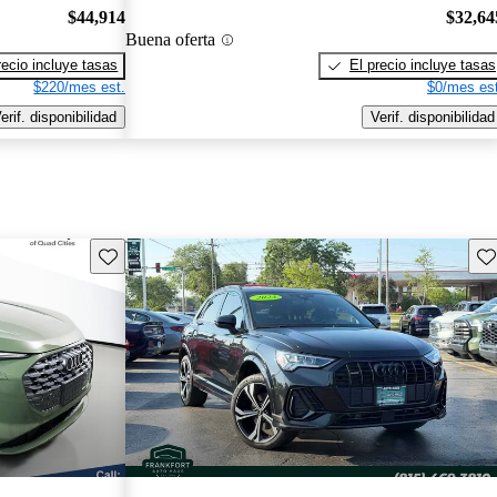
$44,914
$32,64
Buena oferta
recio incluye tasas
El precio incluye tasas
$220/mes est.
$0/mes est
erif. disponibilidad
Verif. disponibilidad
Guarda este Aviso
Gu