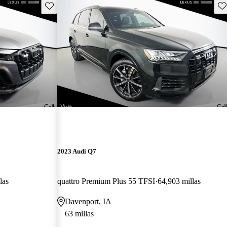
Guarda este Aviso
Gu
2023 Audi Q7
las
quattro Premium Plus 55 TFSI
64,903 millas
Davenport, IA
63 millas