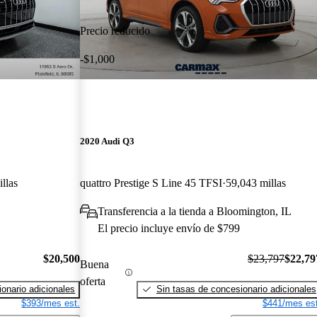
Precio reducido
-$1,000
2020 Audi Q3
llas
quattro Prestige S Line 45 TFSI
59,043 millas
Transferencia a la tienda a Bloomington, IL
El precio incluye envío de $799
$20,500
$23,797
$22,79
Buena
oferta
onario adicionales
Sin tasas de concesionario adicionales
$393/mes est.
$441/mes est