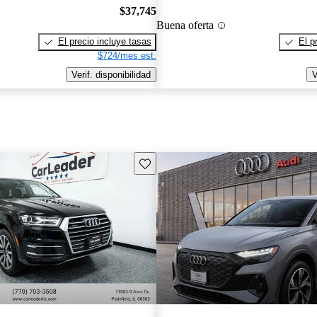
$37,745
Buena oferta
El precio incluye tasas
El p
$724/mes est.
Verif. disponibilidad
V
Guarda este Aviso