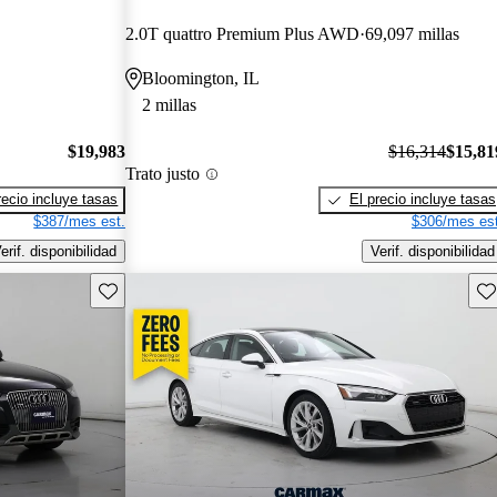
2.0T quattro Premium Plus AWD
69,097 millas
Bloomington, IL
2 millas
$19,983
$16,314
$15,81
Trato justo
recio incluye tasas
El precio incluye tasas
$387/mes est.
$306/mes est
erif. disponibilidad
Verif. disponibilidad
Guarda este Aviso
Gu