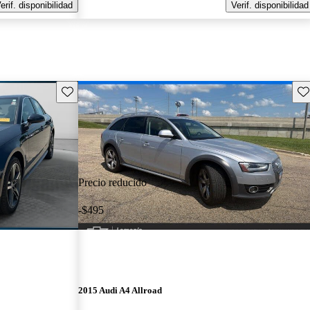
erif. disponibilidad
Verif. disponibilidad
Guarda este Aviso
Gu
Precio reducido
-$495
2015 Audi A4 Allroad