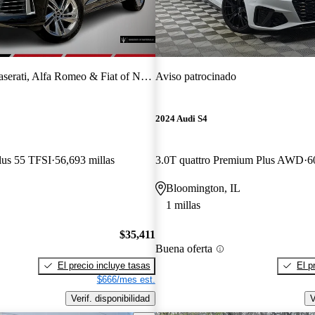
erati, Alfa Romeo & Fiat of Naperville
Aviso patrocinado
2024 Audi S4
lus 55 TFSI
56,693 millas
3.0T quattro Premium Plus AWD
6
Bloomington, IL
1 millas
$35,411
Buena oferta
El precio incluye tasas
El p
$666/mes est.
Verif. disponibilidad
V