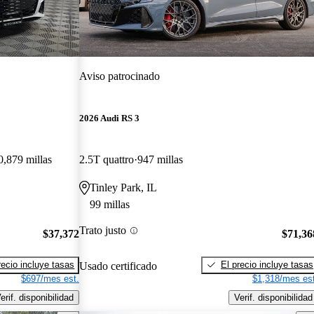
Aviso patrocinado
2026 Audi RS 3
0,879 millas
2.5T quattro
947 millas
Tinley Park, IL
99 millas
Trato justo
$37,372
$71,36
recio incluye tasas
El precio incluye tasas
Usado certificado
$697/mes est.
$1,318/mes est
erif. disponibilidad
Verif. disponibilidad