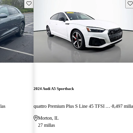
Guarda este Aviso
Gu
2024 Audi A5 Sportback
las
quattro Premium Plus S Line 45 TFSI AWD
8,497 milla
Morton, IL
27 millas