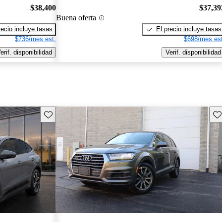
$38,400
$37,39
Buena oferta
recio incluye tasas
El precio incluye tasas
$736/mes est.
$698/mes est
erif. disponibilidad
Verif. disponibilidad
Guarda este Aviso
Gu