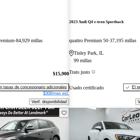
2023 Audi Q4 e-tron Sportback
Premium
84,929 millas
quattro Premium 50
37,195 millas
Tinley Park, IL
99 millas
Trato justo
$15,900
n tasas de concesionario adicionales
El p
Usado certificado
$308/mes est.
Verif. disponibilidad
V
Guarda este Aviso