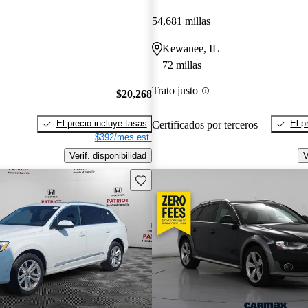
54,681 millas
Kewanee, IL
72 millas
Trato justo
$20,268
El precio incluye tasas
El p
Certificados por terceros
$392/mes est.
Verif. disponibilidad
V
Guarda este Aviso