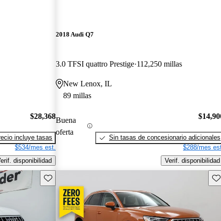
2018 Audi Q7
3.0 TFSI quattro Prestige
112,250 millas
New Lenox, IL
89 millas
$28,368
$14,90
Buena
oferta
recio incluye tasas
Sin tasas de concesionario adicionales
$534/mes est.
$288/mes est
erif. disponibilidad
Verif. disponibilidad
Guarda este Aviso
Gu