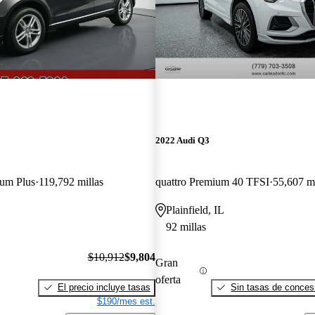
2022 Audi Q3
ium Plus
119,792 millas
quattro Premium 40 TFSI
55,607 mi
Plainfield, IL
92 millas
$10,912
$9,804
Gran
oferta
El precio incluye tasas
Sin tasas de concesi
$190/mes est.