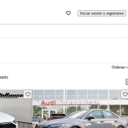
Iniciar sesión o registrarse
Ordenar
nario
Guarda este Aviso
Gu