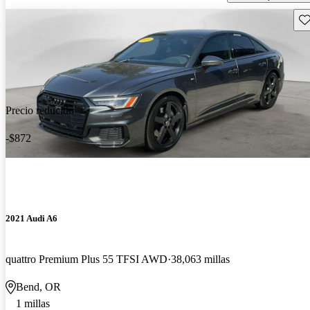
Gu
Precio reducido
-$872
2021 Audi A6
quattro Premium Plus 55 TFSI AWD
38,063 millas
Bend, OR
1 millas