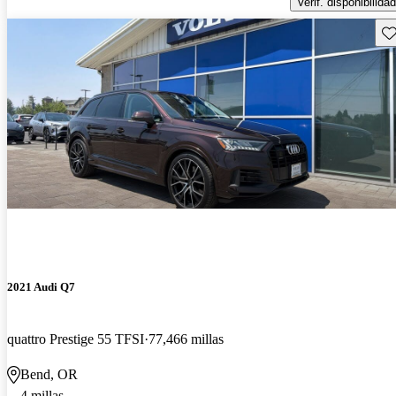
Verif. disponibilidad
Gu
2021 Audi Q7
quattro Prestige 55 TFSI
77,466 millas
Bend, OR
4 millas