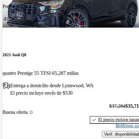
Precio reducido
-$1,567
2021 Audi Q8
quattro Prestige 55 TFSI
65,287 millas
Entrega a domicilio desde Lynnwood, WA
El precio incluye envío de $530
$37,284
$35,7
Buena oferta
El precio incluye tasa
$648/mes es
Verif. disponibilidad