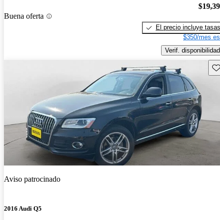
$19,3
Buena oferta
El precio incluye tasa
$350/mes es
Verif. disponibilidad
Gu
Aviso patrocinado
2016 Audi Q5