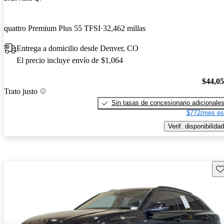
quattro Premium Plus 55 TFSI
32,462 millas
Entrega a domicilio desde Denver, CO
El precio incluye envío de $1,064
$44,0
Trato justo
Sin tasas de concesionario adicionale
$772/mes es
Verif. disponibilidad
Gu