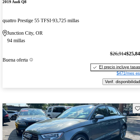
2019 Audi Q8
quattro Prestige 55 TFSI
93,725 millas
Junction City, OR
94 millas
$26,914
$25,8
Buena oferta
El precio incluye tasa
$471/mes es
Verif. disponibilidad
Gu