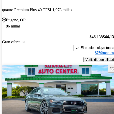
quattro Premium Plus 40 TFSI
1,978 millas
Eugene, OR
86 millas
$46,138
$44,1
Gran oferta
El precio incluye tasa
$769/mes es
Verif. disponibilidad
Gu