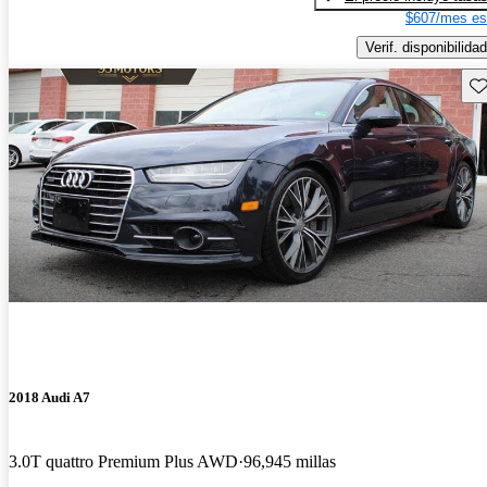
$607/mes es
Verif. disponibilidad
Gu
2018 Audi A7
3.0T quattro Premium Plus AWD
96,945 millas