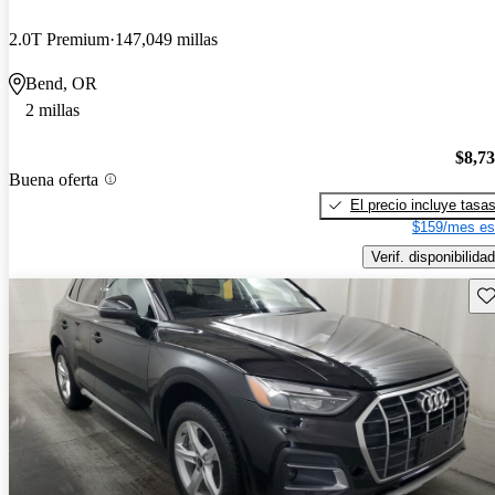
2.0T Premium
147,049 millas
Bend, OR
2 millas
$8,7
Buena oferta
El precio incluye tasa
$159/mes es
Verif. disponibilidad
Gu