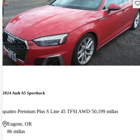
Gu
Precio reducido
-$1,111
2024 Audi A5 Sportback
quattro Premium Plus S Line 45 TFSI AWD
50,199 millas
Eugene, OR
86 millas