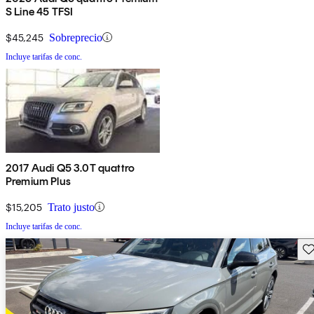
S Line 45 TFSI
$45,245
Sobreprecio
Incluye tarifas de conc.
2017 Audi Q5 3.0T quattro
Premium Plus
$15,205
Trato justo
Incluye tarifas de conc.
Gu