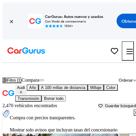
CarGurus: Autos nuevos y usados
Obtene
Con Modo de concesionario
150K+
Autos Audi usados en venta cerca de
Bend, OR
Compara
Filtro (1)
Ordenar
Audi
Año
A 100 millas de distancia
Millaje
Color
Transmisión
Borrar todo
2,470 vehículos encontrados
Guardar búsque
Compra con precios transparentes.
Mostrar solo avisos que incluyan tasas del concesionario