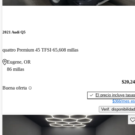
2021 Audi Q5
quattro Premium 45 TFSI
65,608 millas
Eugene, OR
86 millas
$20,2
Buena oferta
El precio incluye tasa
$366/mes es
Verif. disponibilidad
Gu