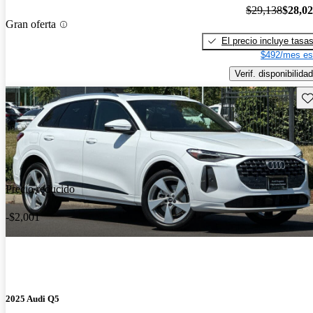
$29,138
$28,0
Gran oferta
El precio incluye tasa
$492/mes es
Verif. disponibilidad
Gu
Precio reducido
-$2,001
2025 Audi Q5