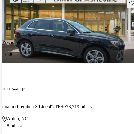
Gu
Precio reducido
-$500
2021 Audi Q3
quattro Premium S Line 45 TFSI
73,719 millas
Arden, NC
8 millas