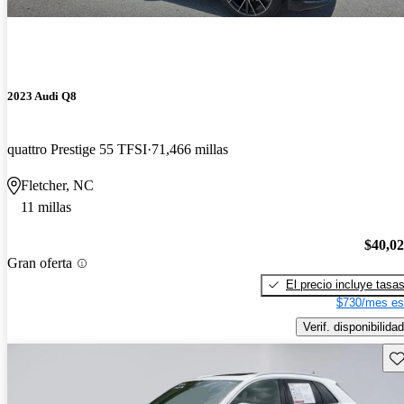
2023 Audi Q8
quattro Prestige 55 TFSI
71,466 millas
Fletcher, NC
11 millas
$40,0
Gran oferta
El precio incluye tasa
$730/mes es
Verif. disponibilidad
Gu