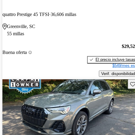
quattro Prestige 45 TFSI
36,606 millas
Greenville, SC
55 millas
$29,5
Buena oferta
El precio incluye tasa
$549/mes es
Verif. disponibilidad
Gu