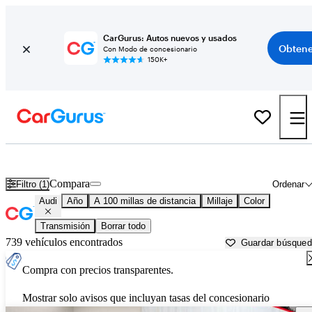
CarGurus: Autos nuevos y usados
Obtene
Con Modo de concesionario
150K+
Autos Audi usados en venta cerca de
Asheville, NC
Compara
Filtro (1)
Ordenar
Audi
Año
A 100 millas de distancia
Millaje
Color
Transmisión
Borrar todo
739 vehículos encontrados
Guardar búsque
Compra con precios transparentes.
Mostrar solo avisos que incluyan tasas del concesionario