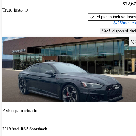
$22,6
Trato justo
El precio incluye tasa
$425/mes es
Verif. disponibilidad
Gu
Aviso patrocinado
2019 Audi RS 5 Sportback