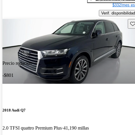
$332/mes es
Verif. disponibilidad
Gu
Precio reducido
-$801
2018 Audi Q7
2.0 TFSI quattro Premium Plus
41,190 millas