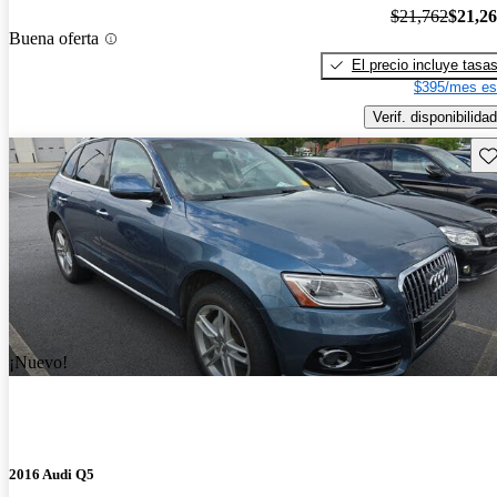
$21,762
$21,2
Buena oferta
El precio incluye tasa
$395/mes es
Verif. disponibilidad
Gu
¡Nuevo!
2016 Audi Q5