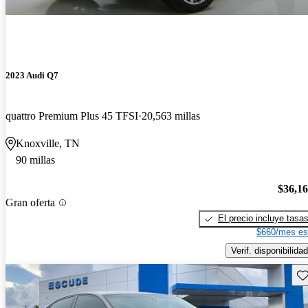
2023 Audi Q7
quattro Premium Plus 45 TFSI
20,563 millas
Knoxville, TN
90 millas
$36,1
Gran oferta
El precio incluye tasa
$660/mes es
Verif. disponibilidad
Gu