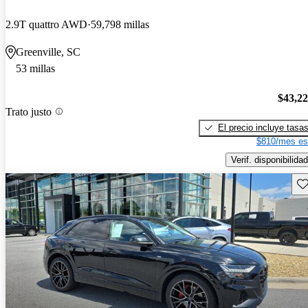
2.9T quattro AWD
59,798 millas
Greenville, SC
53 millas
$43,2
Trato justo
El precio incluye tasa
$810/mes es
Verif. disponibilidad
Gu