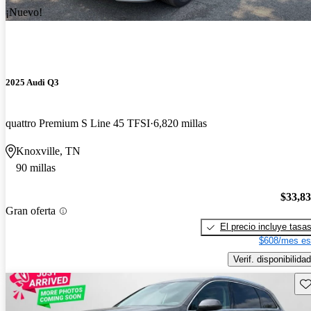
¡Nuevo!
2025 Audi Q3
quattro Premium S Line 45 TFSI
6,820 millas
Knoxville, TN
90 millas
$33,8
Gran oferta
El precio incluye tasa
$608/mes es
Verif. disponibilidad
Gu