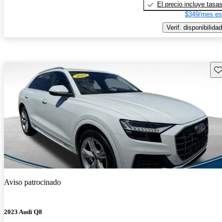
El precio incluye tasa
$349/mes es
Verif. disponibilidad
Gu
Aviso patrocinado
2023 Audi Q8