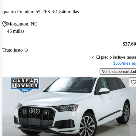
quattro Premium 55 TFSI
81,846 millas
Morganton, NC
46 millas
$37,6
Trato justo
El precio incluye tasa
$686/mes es
Verif. disponibilidad
Gu