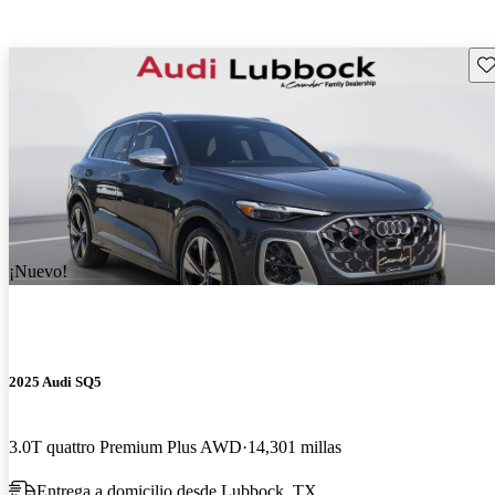
Gu
¡Nuevo!
2025 Audi SQ5
3.0T quattro Premium Plus AWD
14,301 millas
Entrega a domicilio desde Lubbock, TX