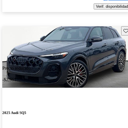
Verif. disponibilidad
Gu
Precio reducido
-$2,961
2025 Audi SQ5