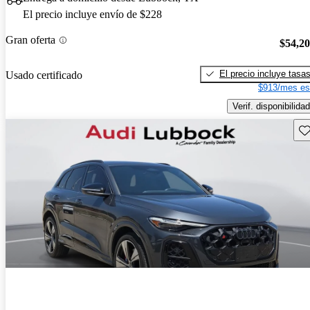
El precio incluye envío de $228
Gran oferta
$54,2
El precio incluye tasa
Usado certificado
$913/mes es
Verif. disponibilidad
Gu