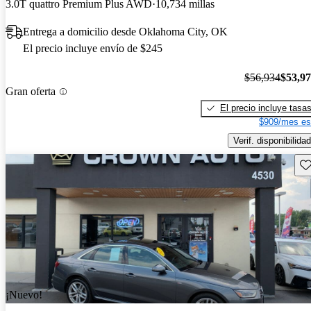
3.0T quattro Premium Plus AWD
10,734 millas
Entrega a domicilio desde Oklahoma City, OK
El precio incluye envío de $245
$56,934
$53,9
Gran oferta
El precio incluye tasa
$909/mes es
Verif. disponibilidad
Gu
¡Nuevo!