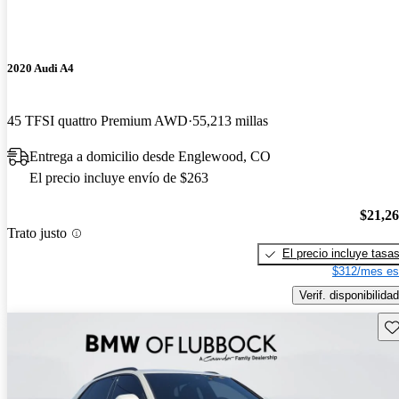
2020 Audi A4
45 TFSI quattro Premium AWD
55,213 millas
Entrega a domicilio desde Englewood, CO
El precio incluye envío de $263
$21,2
Trato justo
El precio incluye tasa
$312/mes es
Verif. disponibilidad
Gu