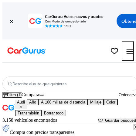
CarGurus: Autos nuevos y usados
Obtene
Con Modo de concesionario
150K+
Autos Audi usados en venta cerca de
Amarillo, TX
Describe el auto que quisieras
Compara
Filtro (1)
Ordenar
Audi
Año
A 100 millas de distancia
Millaje
Color
Transmisión
Borrar todo
3,158 vehículos encontrados
Guardar búsque
Compra con precios transparentes.