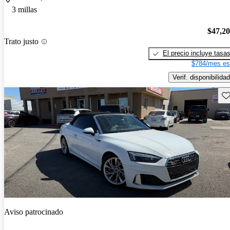
3 millas
$47,2
Trato justo
El precio incluye tasa
$784/mes es
Verif. disponibilidad
Gu
Aviso patrocinado