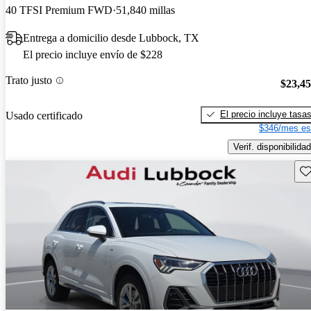
40 TFSI Premium FWD
51,840 millas
Entrega a domicilio desde Lubbock, TX
El precio incluye envío de $228
Trato justo
$23,4
El precio incluye tasa
Usado certificado
$346/mes es
Verif. disponibilidad
Gu