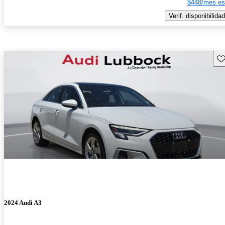
$448/mes es
Verif. disponibilidad
Gu
2024 Audi A3