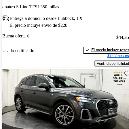
quattro S Line TFSI
350 millas
Entrega a domicilio desde Lubbock, TX
El precio incluye envío de $228
Buena oferta
$44,3
El precio incluye tasa
Usado certificado
$729/mes es
Verif. disponibilidad
Gu