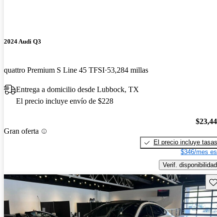
2024 Audi Q3
quattro Premium S Line 45 TFSI
53,284 millas
Entrega a domicilio desde Lubbock, TX
El precio incluye envío de $228
$23,4
Gran oferta
El precio incluye tasa
$346/mes es
Verif. disponibilidad
Gu