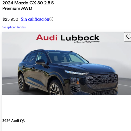
2024 Mazda CX-30 2.5 S
Premium AWD
$25,950
Sin calificación
Se aplican tarifas
Gu
2026 Audi Q3