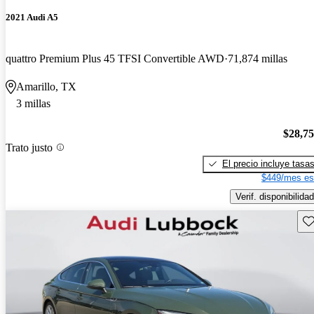
2021 Audi A5
quattro Premium Plus 45 TFSI Convertible AWD
71,874 millas
Amarillo, TX
3 millas
$28,7
Trato justo
El precio incluye tasa
$449/mes es
Verif. disponibilidad
Gu