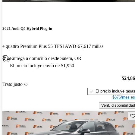
2021 Audi Q5 Hybrid Plug-in
e quattro Premium Plus 55 TFSI AWD
67,617 millas
Entrega a domicilio desde Salem, OR
El precio incluye envío de $1,950
$24,8
Trato justo
El precio incluye tasa
$376/mes es
Verif. disponibilidad
Gu