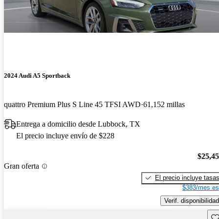
2024 Audi A5 Sportback
quattro Premium Plus S Line 45 TFSI AWD
61,152 millas
Entrega a domicilio desde Lubbock, TX
El precio incluye envío de $228
$25,4
Gran oferta
El precio incluye tasa
$383/mes es
Verif. disponibilidad
Gu