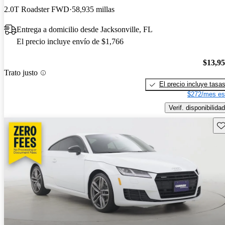
2.0T Roadster FWD
58,935 millas
Entrega a domicilio desde Jacksonville, FL
El precio incluye envío de $1,766
$13,9
Trato justo
El precio incluye tasa
$272/mes es
Verif. disponibilidad
Gu