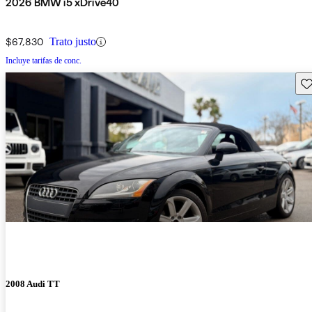
2026 BMW i5 xDrive40
$67,830
Trato justo
Incluye tarifas de conc.
Gu
2008 Audi TT