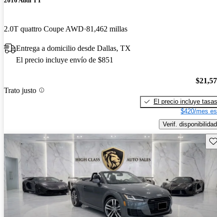
2016 Audi TT
2.0T quattro Coupe AWD
81,462 millas
Entrega a domicilio desde Dallas, TX
El precio incluye envío de $851
$21,5
Trato justo
El precio incluye tasa
$420/mes es
Verif. disponibilidad
Gu