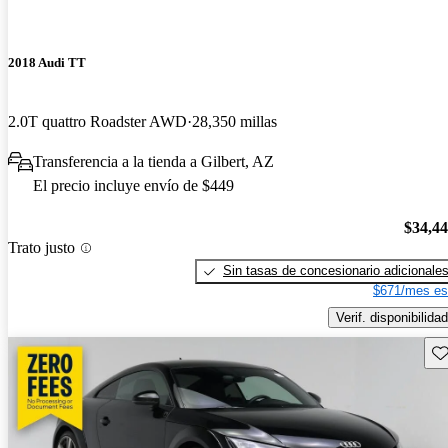
2018 Audi TT
2.0T quattro Roadster AWD
28,350 millas
Transferencia a la tienda a Gilbert, AZ
El precio incluye envío de $449
$34,4
Trato justo
Sin tasas de concesionario adicionale
$671/mes es
Verif. disponibilidad
Gu