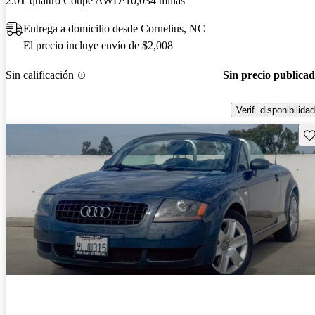
2.0T quattro Coupe AWD
10,034 millas
Entrega a domicilio desde Cornelius, NC
El precio incluye envío de $2,008
Sin calificación
Sin precio publica
Verif. disponibilidad
Gu