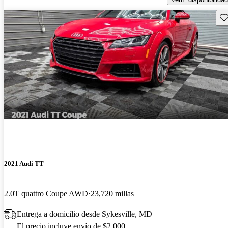
Gu
2021 Audi TT
2.0T quattro Coupe AWD
23,720 millas
Entrega a domicilio desde Sykesville, MD
El precio incluye envío de $2,000