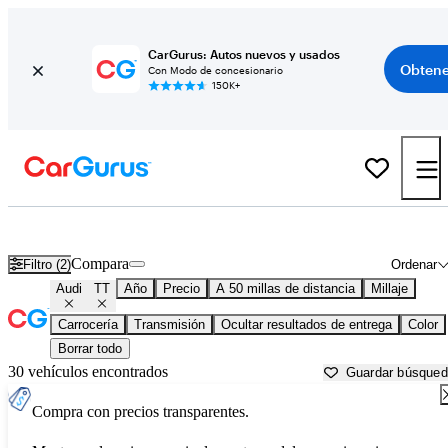
CarGurus: Autos nuevos y usados
Obtene
Con Modo de concesionario
150K+
Audi TT usados en venta cerca de
Apache Junction, AZ
Compara
Filtro (2)
Ordenar
Audi
TT
Año
Precio
A 50 millas de distancia
Millaje
Carrocería
Transmisión
Ocultar resultados de entrega
Color
Borrar todo
30 vehículos encontrados
Guardar búsque
Compra con precios transparentes.