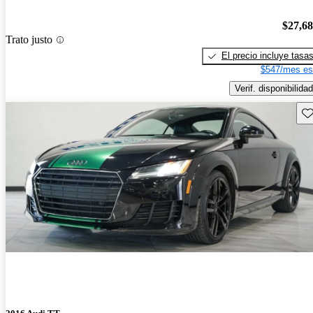
$27,6
Trato justo
El precio incluye tasa
$547/mes es
Verif. disponibilidad
Gu