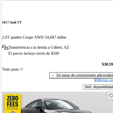
2017 Audi TT
2.0T quattro Coupe AWD
34,687 millas
Transferencia a la tienda a Gilbert, AZ
El precio incluye envío de $599
$30,5
Trato justo
Sin tasas de concesionario adicionale
$596/mes es
Verif. disponibilidad
Gu