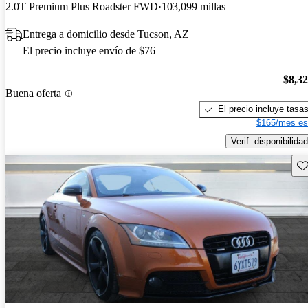
2.0T Premium Plus Roadster FWD
103,099 millas
Entrega a domicilio desde Tucson, AZ
El precio incluye envío de $76
$8,3
Buena oferta
El precio incluye tasa
$165/mes es
Verif. disponibilidad
Gu