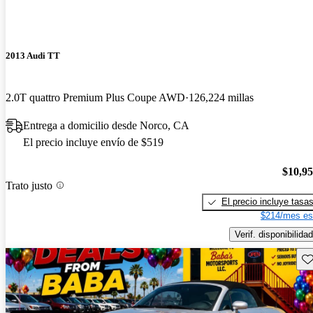
2013 Audi TT
2.0T quattro Premium Plus Coupe AWD
126,224 millas
Entrega a domicilio desde Norco, CA
El precio incluye envío de $519
$10,9
Trato justo
El precio incluye tasa
$214/mes es
Verif. disponibilidad
Gu