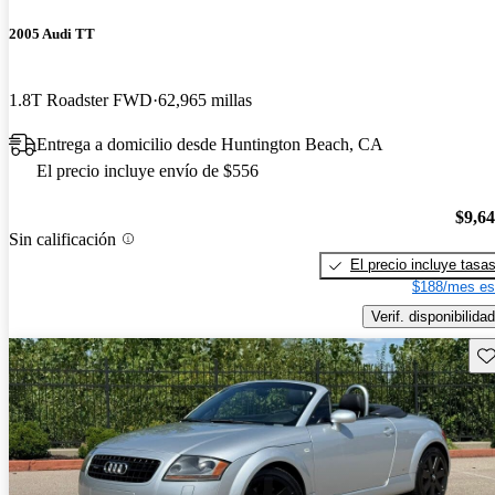
2005 Audi TT
1.8T Roadster FWD
62,965 millas
Entrega a domicilio desde Huntington Beach, CA
El precio incluye envío de $556
$9,6
Sin calificación
El precio incluye tasa
$188/mes es
Verif. disponibilidad
Gu