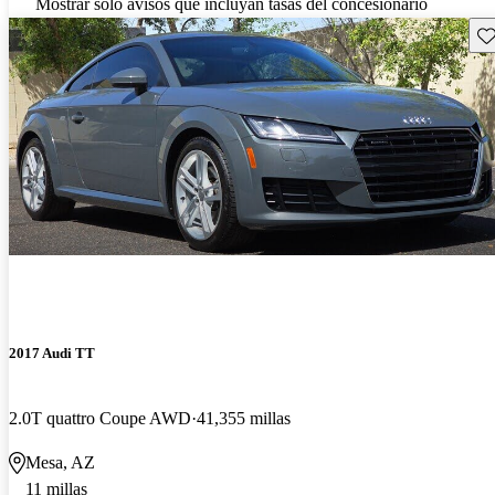
Mostrar solo avisos que incluyan tasas del concesionario
Gu
2017 Audi TT
2.0T quattro Coupe AWD
41,355 millas
Mesa, AZ
11 millas