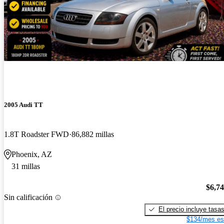
2005 Audi TT
1.8T Roadster FWD
86,882 millas
Phoenix, AZ
31 millas
$6,7
Sin calificación
El precio incluye tasa
$134/mes es