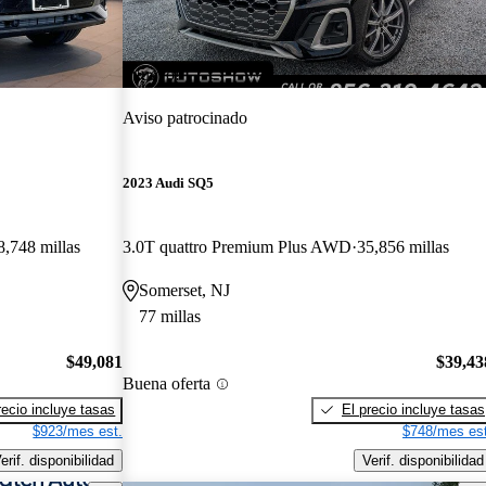
¡Nuevo!
Aviso patrocinado
2023 Audi SQ5
8,748 millas
3.0T quattro Premium Plus AWD
35,856 millas
Somerset, NJ
77 millas
$49,081
$39,43
Buena oferta
recio incluye tasas
El precio incluye tasas
$923/mes est.
$748/mes est
erif. disponibilidad
Verif. disponibilidad