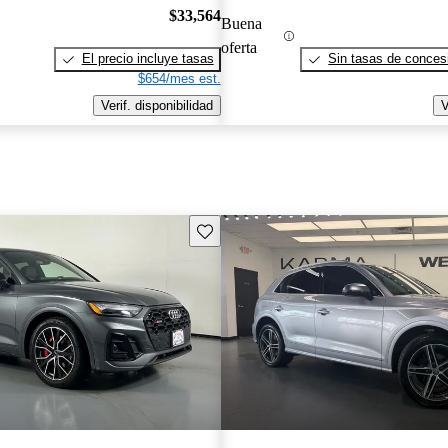
$33,564
Buena
oferta
El precio incluye tasas
Sin tasas de concesi
$654/mes est.
Verif. disponibilidad
V
Guarda este Aviso