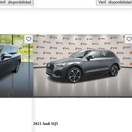
erif. disponibilidad
Verif. disponibilidad
Guarda este Aviso
Gu
2021 Audi SQ5