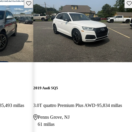
Guarda este Aviso
Gu
2019 Audi SQ5
35,493 millas
3.0T quattro Premium Plus AWD
95,834 millas
Penns Grove, NJ
61 millas