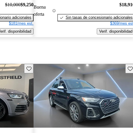
$10,000
$9,250
$18,91
Buena
oferta
onario adicionales
Sin tasas de concesionario adicionales
$181/mes est.
$369/mes est
erif. disponibilidad
Verif. disponibilidad
Guarda este Aviso
Gu