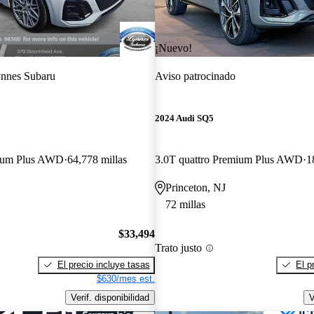
¡Nuevo!
nnes Subaru
Aviso patrocinado
2024 Audi SQ5
mium Plus AWD
64,778 millas
3.0T quattro Premium Plus AWD
1
Princeton, NJ
72 millas
$33,494
Trato justo
El precio incluye tasas
El p
$630/mes est.
Verif. disponibilidad
V