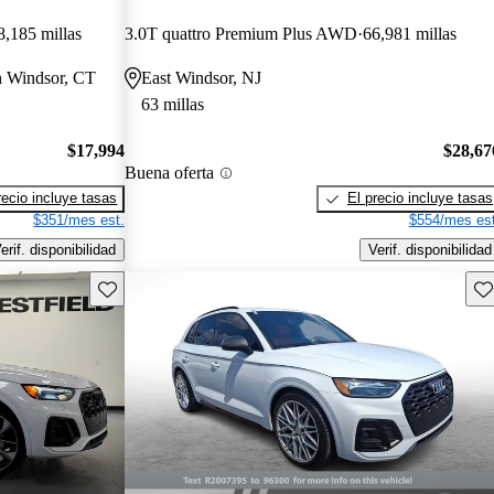
8,185 millas
3.0T quattro Premium Plus AWD
66,981 millas
h Windsor, CT
East Windsor, NJ
63 millas
$17,994
$28,67
Buena oferta
recio incluye tasas
El precio incluye tasas
$351/mes est.
$554/mes est
erif. disponibilidad
Verif. disponibilidad
Guarda este Aviso
Gu