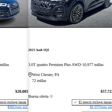
2025 Audi SQ5
millas
3.0T quattro Premium Plus AWD
10,977 millas
West Chester, PA
72 millas
$20,085
$57,72
Buena oferta
recio incluye tasas
El precio incluye tasas
$391/mes est.
$1,077/mes est