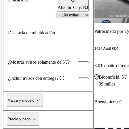
Atlantic City, NJ
Patrocinado por
Ly
Distancia de mi ubicación
2024 Audi SQ5
¿Mostrar avisos solamente de NJ?
3.0T quattro Pre
Bloomfield, NJ
¿Incluir avisos con entrega?
99 millas
Marca y modelo
Buena oferta
Precio y pago