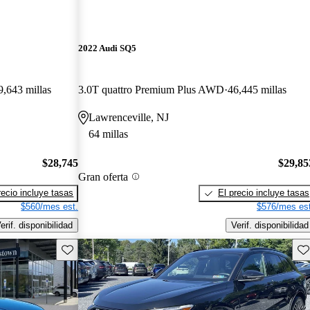
2022 Audi SQ5
9,643 millas
3.0T quattro Premium Plus AWD
46,445 millas
Lawrenceville, NJ
64 millas
$28,745
$29,85
Gran oferta
recio incluye tasas
El precio incluye tasas
$560/mes est.
$576/mes est
erif. disponibilidad
Verif. disponibilidad
Guarda este Aviso
Gu