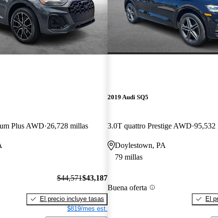
2019 Audi SQ5
mium Plus AWD
26,728 millas
3.0T quattro Prestige AWD
95,532 
A
Doylestown, PA
79 millas
$44,571
$43,187
Buena oferta
El precio incluye tasas
El p
$819/mes est.