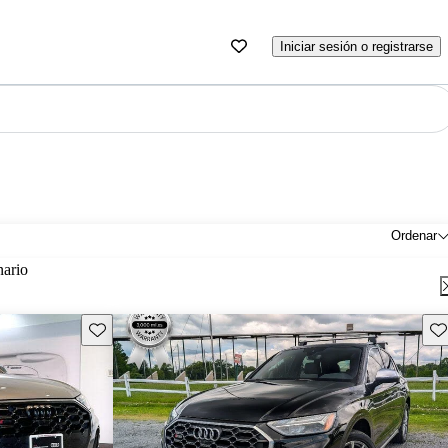
Iniciar sesión o registrarse
Ordenar
nario
Guarda este Aviso
Gu