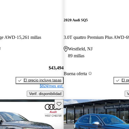
2020 Audi SQ5
tige AWD
15,261 millas
3.0T quattro Premium Plus AWD
6
J
Westfield, NJ
89 millas
$43,494
Buena oferta
El precio incluye tasas
El p
$824/mes est.
Verif. disponibilidad
V
Guarda este Aviso