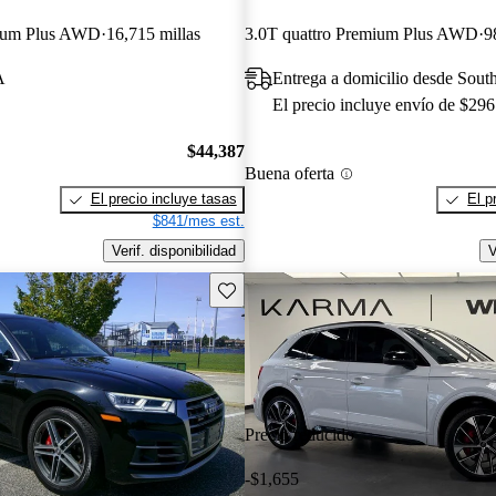
mium Plus AWD
16,715 millas
3.0T quattro Premium Plus AWD
9
A
Entrega a domicilio desde Sout
El precio incluye envío de $296
$44,387
Buena oferta
El precio incluye tasas
El p
$841/mes est.
Verif. disponibilidad
V
Guarda este Aviso
Precio reducido
-$1,655