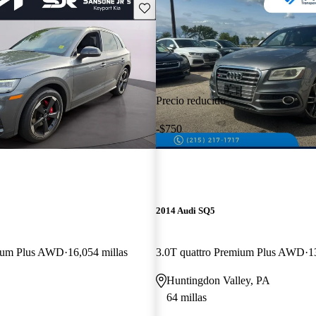
Guarda este Aviso
Precio reducido
-$750
2014 Audi SQ5
mium Plus AWD
16,054 millas
3.0T quattro Premium Plus AWD
1
Huntingdon Valley, PA
64 millas