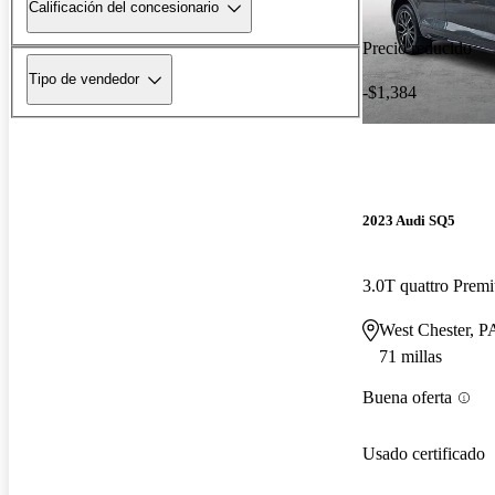
Calificación del concesionario
Precio reducido
Tipo de vendedor
-$1,384
2023 Audi SQ5
3.0T quattro Pre
West Chester, P
71 millas
Buena oferta
Usado certificado