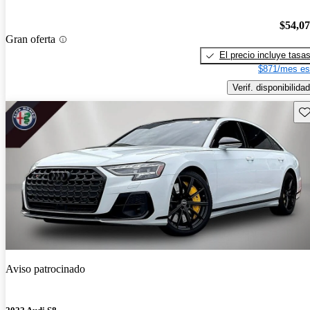
$54,0
Gran oferta
El precio incluye tasa
$871/mes es
Verif. disponibilidad
Gu
Aviso patrocinado