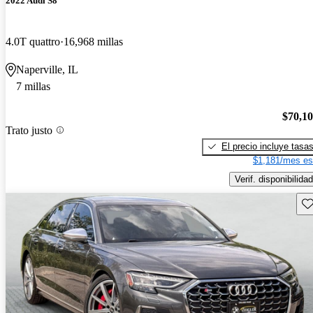
2022 Audi S8
4.0T quattro
16,968 millas
Naperville, IL
7 millas
$70,1
Trato justo
El precio incluye tasa
$1,181/mes es
Verif. disponibilidad
Gu