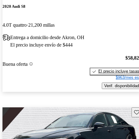
2020 Audi S8
4.0T quattro
21,200 millas
Entrega a domicilio desde Akron, OH
El precio incluye envío de $444
$58,8
Buena oferta
El precio incluye tasa
$963/mes es
Verif. disponibilidad
Gu