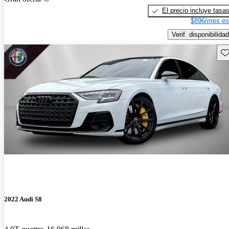
El precio incluye tasa
$896/mes es
Verif. disponibilidad
Gu
2022 Audi S8