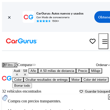
CarGurus: Autos nuevos y usados
Obtene
Con Modo de concesionario
150K+
Audi S8 usados en venta cerca de
Aurora, IL
Compara
Filtro (2)
Ordenar
Audi
S8
Año
A 50 millas de distancia
Precio
Millaje
Color
Ocultar resultados de entrega
Motor
Color del interior
Borrar todo
32 vehículos encontrados
Guardar búsque
Compra con precios transparentes.