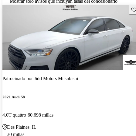
Mostrar solo avisos que incluyan tasas del concesionario
Gu
Patrocinado por
Jidd Motors Mitsubishi
2021 Audi S8
4.0T quattro
60,698 millas
Des Plaines, IL
30 millas