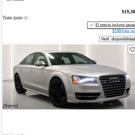
$19,3
Trato justo
El precio incluye tasa
$198/mes es
Verif. disponibilidad
Gu
¡Nuevo!