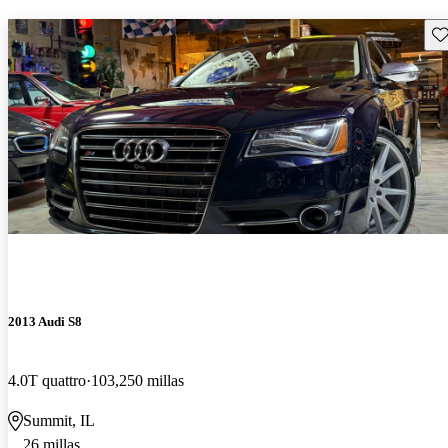
Gu
2013 Audi S8
4.0T quattro
103,250 millas
Summit, IL
26 millas