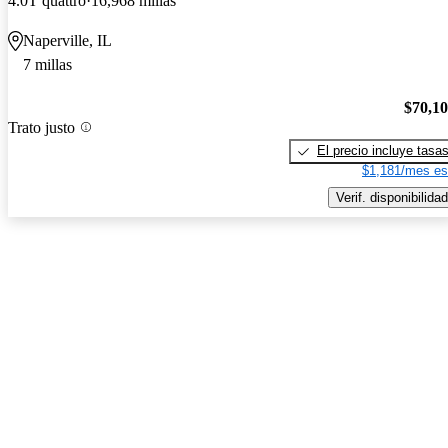
4.0T quattro
16,968 millas
Naperville, IL
7 millas
$70,1
Trato justo
El precio incluye tasa
$1,181/mes es
Verif. disponibilidad