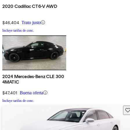
2020 Cadillac CT6-V AWD
$46,404
Trato justo
Incluye tarifas de conc.
2024 Mercedes-Benz CLE 300
4MATIC
$47,401
Buena oferta
Incluye tarifas de conc.
Gu