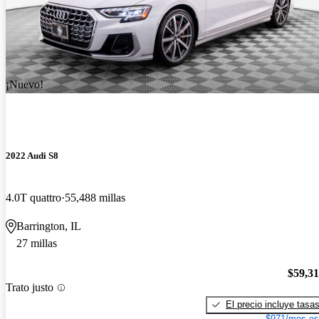
¡Nuevo!
2022 Audi S8
4.0T quattro
55,488 millas
Barrington, IL
27 millas
$59,3
Trato justo
El precio incluye tasa
$971/mes es