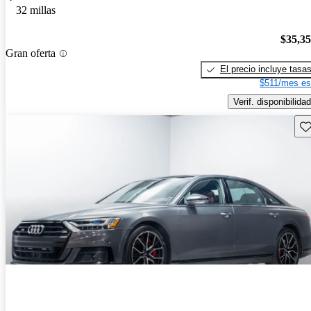
32 millas
$35,3
Gran oferta
El precio incluye tasa
$511/mes es
Verif. disponibilidad
Gu