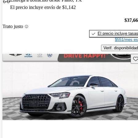
El precio incluye envío de $1,142
$37,6
Trato justo
El precio incluye tasa
$551/mes es
Verif. disponibilidad
Gu