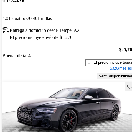
2013 Audi S8
4.0T quattro
70,491 millas
Entrega a domicilio desde Tempe, AZ
El precio incluye envío de $1,270
$25,7
Buena oferta
El precio incluye tasa
$320/mes es
Verif. disponibilidad
Gu