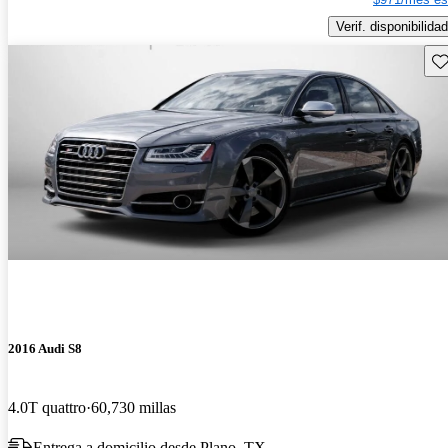
Verif. disponibilidad
Gu
2016 Audi S8
4.0T quattro
60,730 millas
Entrega a domicilio desde Plano, TX