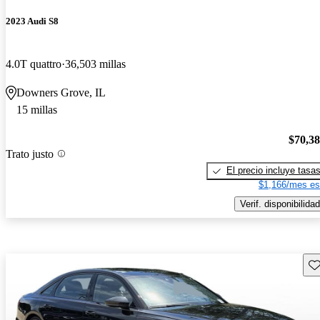
2023 Audi S8
4.0T quattro
36,503 millas
Downers Grove, IL
15 millas
$70,3
Trato justo
El precio incluye tasa
$1,166/mes es
Verif. disponibilidad
Gu