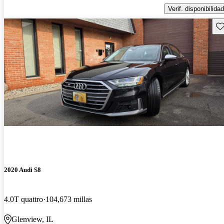
Verif. disponibilidad
Gu
2020 Audi S8
4.0T quattro
104,673 millas
Glenview, IL