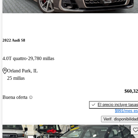
2022 Audi S8
4.0T quattro
29,780 millas
Orland Park, IL
25 millas
$60,3
Buena oferta
El precio incluye tasa
$991/mes es
Verif. disponibilidad
Gu