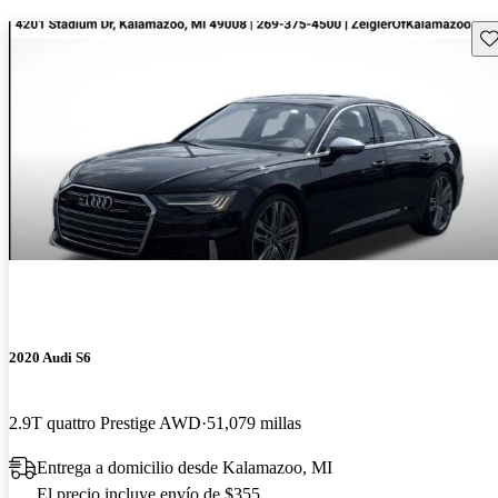
Gu
2020 Audi S6
2.9T quattro Prestige AWD
51,079 millas
Entrega a domicilio desde Kalamazoo, MI
El precio incluye envío de $355