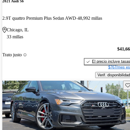
2021 Audi S6
2.9T quattro Premium Plus Sedan AWD
48,992 millas
Chicago, IL
33 millas
$41,6
Trato justo
El precio incluye tasa
$767/mes es
Verif. disponibilidad
Gu