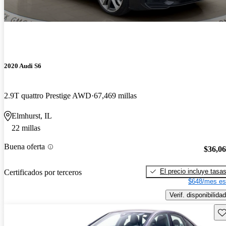
2020 Audi S6
2.9T quattro Prestige AWD
67,469 millas
Elmhurst, IL
22 millas
Buena oferta
$36,0
El precio incluye tasa
Certificados por terceros
$648/mes es
Verif. disponibilidad
Gu