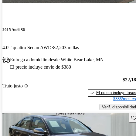
2015 Audi S6
4.0T quattro Sedan AWD
82,203 millas
Entrega a domicilio desde White Bear Lake, MN
El precio incluye envío de $380
$22,1
Trato justo
El precio incluye tasa
$336/mes es
Verif. disponibilidad
Gu