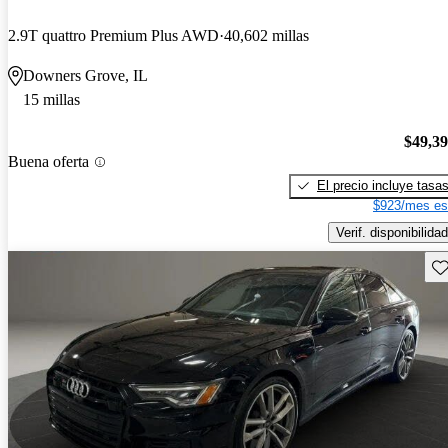
2.9T quattro Premium Plus AWD
40,602 millas
Downers Grove, IL
15 millas
$49,3
Buena oferta
El precio incluye tasa
$923/mes es
Verif. disponibilidad
Gu