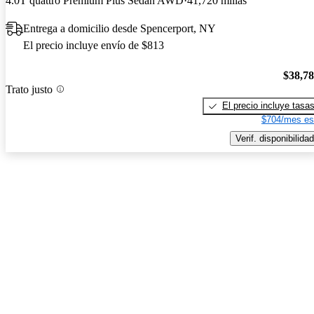
4.0T quattro Premium Plus Sedan AWD
41,720 millas
Entrega a domicilio desde Spencerport, NY
El precio incluye envío de $813
$38,7
Trato justo
El precio incluye tasa
$704/mes es
Verif. disponibilidad