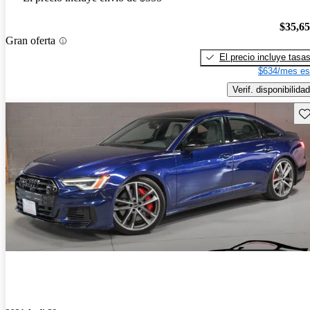
$35,6
Gran oferta
El precio incluye tasa
$634/mes es
Verif. disponibilidad
Gu