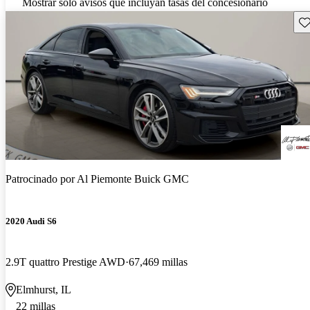
Mostrar solo avisos que incluyan tasas del concesionario
Gu
Patrocinado por
Al Piemonte Buick GMC
2020 Audi S6
2.9T quattro Prestige AWD
67,469 millas
Elmhurst, IL
22 millas