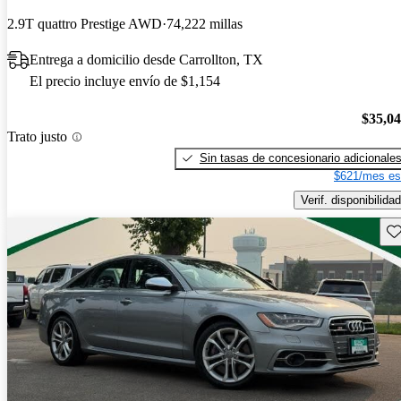
2.9T quattro Prestige AWD
74,222 millas
Entrega a domicilio desde Carrollton, TX
El precio incluye envío de $1,154
$35,0
Trato justo
Sin tasas de concesionario adicionale
$621/mes es
Verif. disponibilidad
Gu