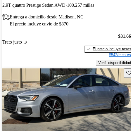
2.9T quattro Prestige Sedan AWD
100,257 millas
Entrega a domicilio desde Madison, NC
El precio incluye envío de $870
$31,6
Trato justo
El precio incluye tasa
$542/mes es
Verif. disponibilidad
Gu