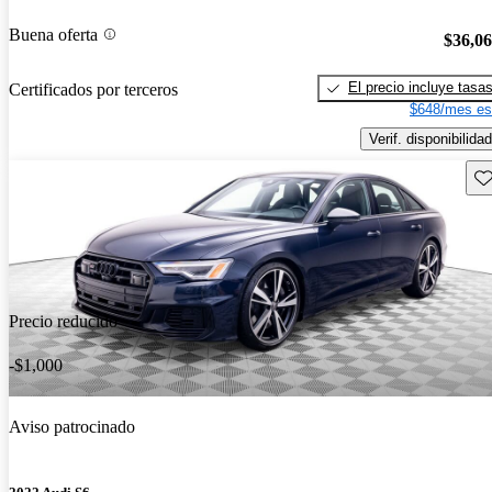
Buena oferta
$36,0
El precio incluye tasa
Certificados por terceros
$648/mes es
Verif. disponibilidad
Gu
Precio reducido
-$1,000
Aviso patrocinado