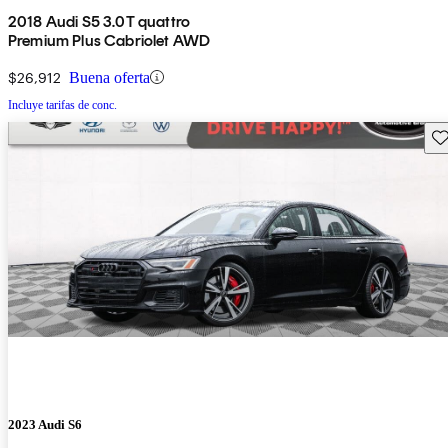
2018 Audi S5 3.0T quattro
Premium Plus Cabriolet AWD
$26,912
Buena oferta
Incluye tarifas de conc.
Gu
2023 Audi S6