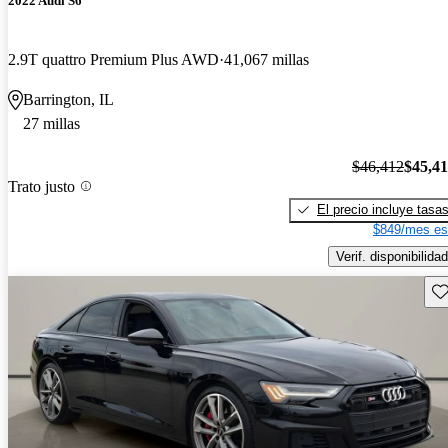
2022 Audi S6
2.9T quattro Premium Plus AWD
41,067 millas
Barrington, IL
27 millas
$46,412
$45,4
Trato justo
El precio incluye tasa
$849/mes es
Verif. disponibilidad
Gu