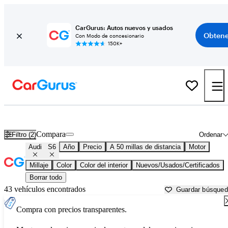
CarGurus: Autos nuevos y usados
Obtene
Con Modo de concesionario
150K+
Audi S6 usados en venta cerca de
Aurora, IL
Compara
Filtro (2)
Ordenar
Audi
S6
Año
Precio
A 50 millas de distancia
Motor
Millaje
Color
Color del interior
Nuevos/Usados/Certificados
Borrar todo
43 vehículos encontrados
Guardar búsque
Compra con precios transparentes.