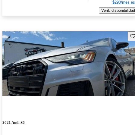
$293/mes es
Verif. disponibilidad
Gu
2021 Audi S6