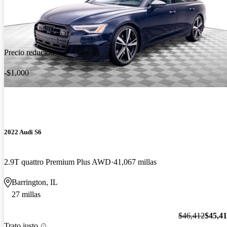
Precio reducido
-$1,000
2022 Audi S6
2.9T quattro Premium Plus AWD
41,067 millas
Barrington, IL
27 millas
$46,412
$45,4
Trato justo