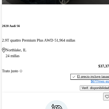
2020 Audi S6
2.9T quattro Premium Plus AWD
51,964 millas
Northlake, IL
24 millas
$37,3
Trato justo
El precio incluye tasa
$677/mes es
Verif. disponibilidad
Gu