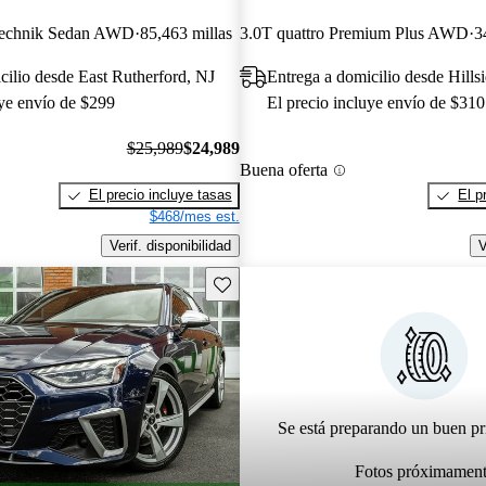
 Technik Sedan AWD
85,463 millas
3.0T quattro Premium Plus AWD
3
cilio desde East Rutherford, NJ
Entrega a domicilio desde Hills
uye envío de $299
El precio incluye envío de $310
$25,989
$24,989
Buena oferta
El precio incluye tasas
El p
$468/mes est.
Verif. disponibilidad
V
Guarda este Aviso
Se está preparando un buen pr
Fotos próximamen