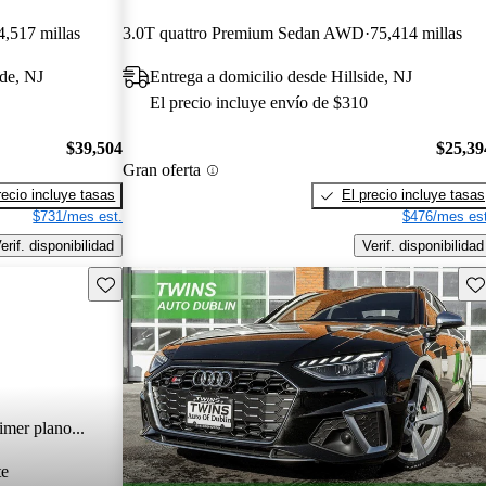
4,517 millas
3.0T quattro Premium Sedan AWD
75,414 millas
ide, NJ
Entrega a domicilio desde Hillside, NJ
El precio incluye envío de $310
$39,504
$25,39
Gran oferta
recio incluye tasas
El precio incluye tasas
$731/mes est.
$476/mes est
erif. disponibilidad
Verif. disponibilidad
Guarda este Aviso
Gu
imer plano...
te