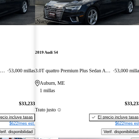
¡Nuevo!
2019 Audi S4
3.0T quattro Premium Plus Sedan AWD
53,000 millas
3.0T quattro Premium Plus Sedan AWD
53,000 milla
Auburn, ME
1 millas
$33,233
$33,23
Trato justo
recio incluye tasas
El precio incluye tasas
$622/mes est.
$622/mes est
erif. disponibilidad
Verif. disponibilidad