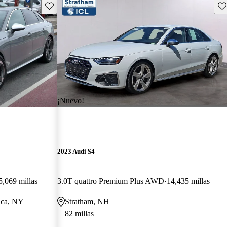
Guarda este Aviso
Gu
¡Nuevo!
2023 Audi S4
5,069 millas
3.0T quattro Premium Plus AWD
14,435 millas
ica, NY
Stratham, NH
82 millas