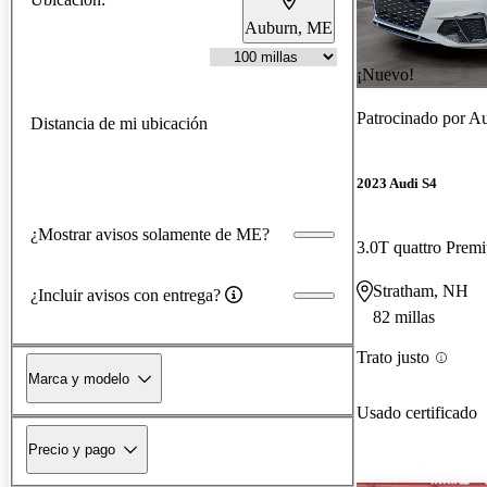
Auburn, ME
¡Nuevo!
Patrocinado por
Au
Distancia de mi ubicación
2023 Audi S4
¿Mostrar avisos solamente de ME?
3.0T quattro Pre
Stratham, NH
¿Incluir avisos con entrega?
82 millas
Trato justo
Marca y modelo
Usado certificado
Precio y pago