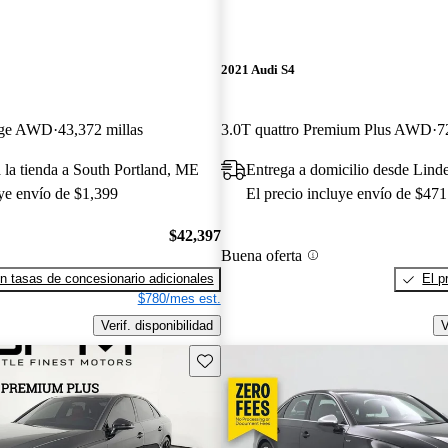
2021 Audi S4
tige AWD
43,372 millas
3.0T quattro Premium Plus AWD
7
a la tienda a South Portland, ME
Entrega a domicilio desde Lind
uye envío de $1,399
El precio incluye envío de $471
$42,397
Buena oferta
n tasas de concesionario adicionales
El p
$780/mes est.
Verif. disponibilidad
V
Guarda este Aviso