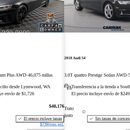
2018 Audi S4
mium Plus AWD
46,075 millas
3.0T quattro Prestige Sedan AWD
icilio desde Lynnwood, WA
Transferencia a la tienda a Sou
uye envío de $1,726
El precio incluye envío de $249
$40,176
Trato
justo
El precio incluye tasas
Sin tasas de concesi
$739/mes est.