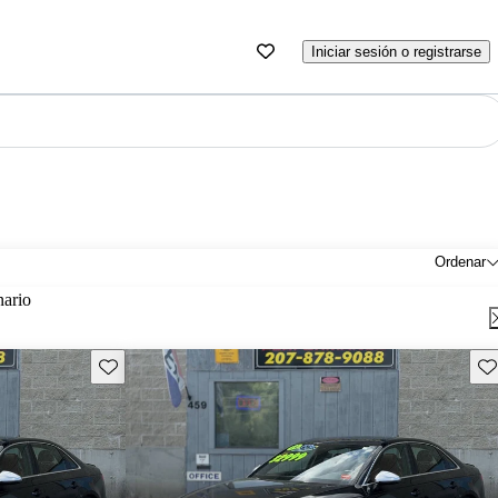
Iniciar sesión o registrarse
Ordenar
nario
Guarda este Aviso
Gu