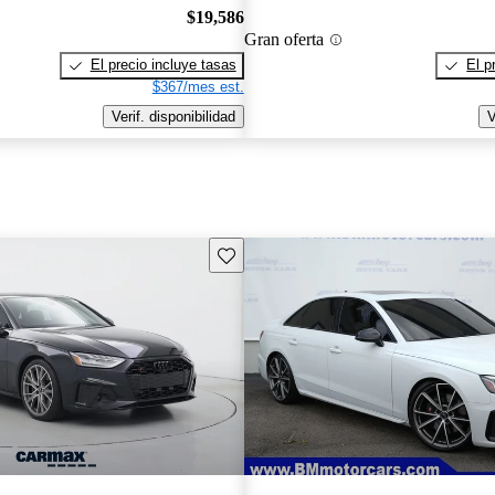
$19,586
Gran oferta
El precio incluye tasas
El p
$367/mes est.
Verif. disponibilidad
V
Guarda este Aviso