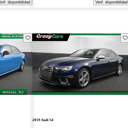
erif. disponibilidad
Verif. disponibilidad
Guarda este Aviso
Gu
2019 Audi S4