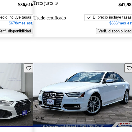
Trato justo
$36,616
$47,98
recio incluye tasas
El precio incluye tasas
Usado certificado
$678/mes est.
$883/mes est
erif. disponibilidad
Verif. disponibilidad
Guarda este Aviso
Gu
Precio reducido
-$400