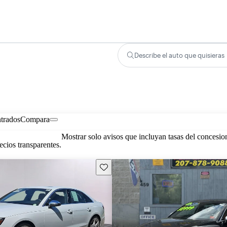
Describe el auto que quisieras
trados
Compara
Mostrar solo avisos que incluyan tasas del concesio
cios transparentes.
Guarda este Aviso