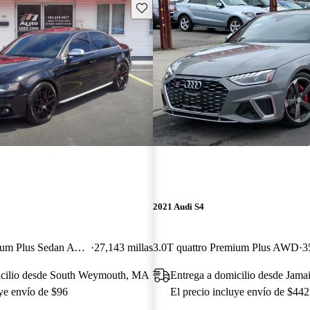
Guarda este Aviso
2021 Audi S4
3.0T quattro Premium Plus Sedan AWD
27,143 millas
3.0T quattro Premium Plus AWD
3
icilio desde South Weymouth, MA
Entrega a domicilio desde Jama
uye envío de $96
El precio incluye envío de $442