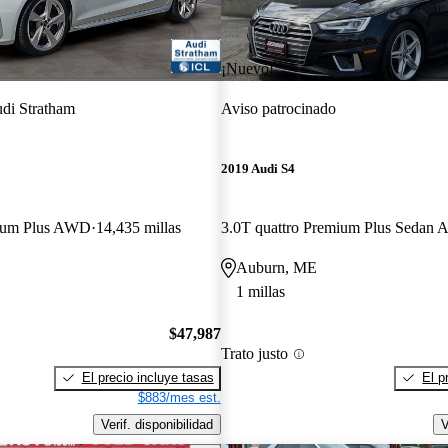
¡Nuevo!
di Stratham
Aviso patrocinado
2019 Audi S4
mium Plus AWD
14,435 millas
Auburn, ME
1 millas
$47,987
Trato justo
El precio incluye tasas
El p
$883/mes est.
Verif. disponibilidad
V