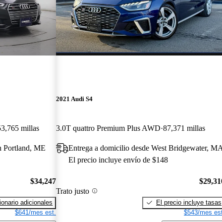
2021 Audi S4
53,765 millas
3.0T quattro Premium Plus AWD
87,371 millas
th Portland, ME
Entrega a domicilio desde West Bridgewater, M
El precio incluye envío de $148
$34,247
$29,31
Trato justo
onario adicionales
El precio incluye tasas
$641/mes est.
$543/mes est