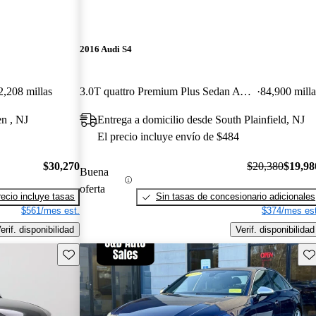
2016 Audi S4
2,208 millas
3.0T quattro Premium Plus Sedan AWD
84,900 milla
en , NJ
Entrega a domicilio desde South Plainfield, NJ
El precio incluye envío de $484
$30,270
$20,380
$19,98
Buena
oferta
recio incluye tasas
Sin tasas de concesionario adicionales
$561/mes est.
$374/mes est
erif. disponibilidad
Verif. disponibilidad
Guarda este Aviso
Gu