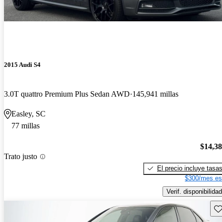
2015 Audi S4
3.0T quattro Premium Plus Sedan AWD
145,941 millas
Easley, SC
77 millas
$14,3
Trato justo
El precio incluye tasa
$300/mes es
Verif. disponibilidad
Gu