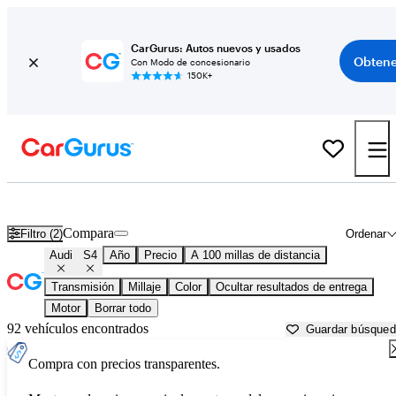
CarGurus: Autos nuevos y usados
Obtene
Con Modo de concesionario
150K+
Audi S4 usados en venta cerca de
Athens, GA
Compara
Filtro (2)
Ordenar
Audi
S4
Año
Precio
A 100 millas de distancia
Transmisión
Millaje
Color
Ocultar resultados de entrega
Motor
Borrar todo
92 vehículos encontrados
Guardar búsque
Compra con precios transparentes.