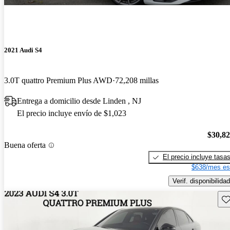
2021 Audi S4
3.0T quattro Premium Plus AWD
72,208 millas
Entrega a domicilio desde Linden , NJ
El precio incluye envío de $1,023
$30,8
Buena oferta
El precio incluye tasa
$638/mes es
Verif. disponibilidad
Gu