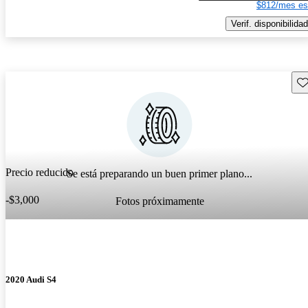
$812/mes es
Verif. disponibilidad
Gu
Precio reducido
Se está preparando un buen primer plano...
-$3,000
Fotos próximamente
2020 Audi S4