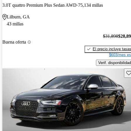
3.0T quattro Premium Plus Sedan AWD
75,134 millas
Lilburn, GA
43 millas
$31,898
$28,8
Buena oferta
El precio incluye tasa
$603/mes es
Verif. disponibilidad
Gu