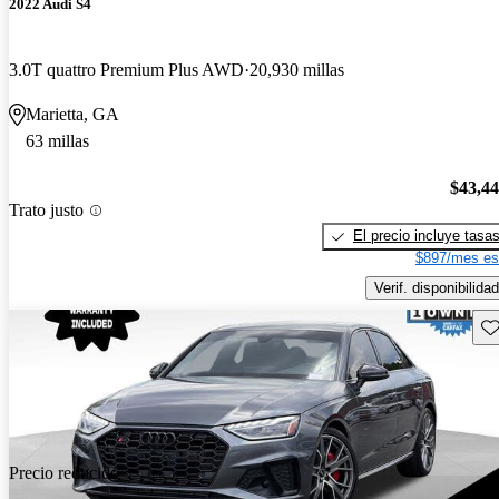
2022 Audi S4
3.0T quattro Premium Plus AWD
20,930 millas
Marietta, GA
63 millas
$43,4
Trato justo
El precio incluye tasa
$897/mes es
Verif. disponibilidad
Gu
Precio reducido