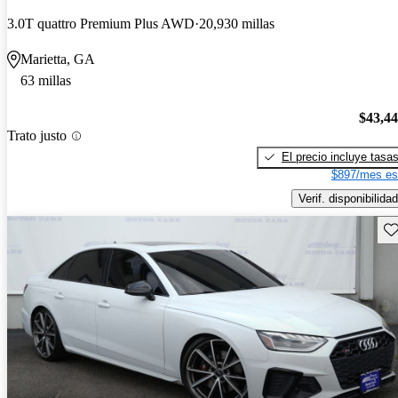
3.0T quattro Premium Plus AWD
20,930 millas
Marietta, GA
63 millas
$43,4
Trato justo
El precio incluye tasa
$897/mes es
Verif. disponibilidad
Gu