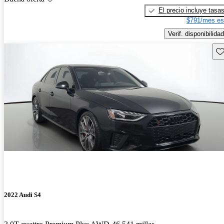
El precio incluye tasa
$791/mes es
Verif. disponibilidad
Gu
2022 Audi S4