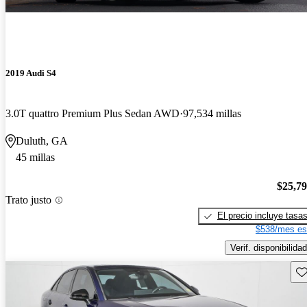
2019 Audi S4
3.0T quattro Premium Plus Sedan AWD
97,534 millas
Duluth, GA
45 millas
$25,7
Trato justo
El precio incluye tasa
$538/mes es
Verif. disponibilidad
Gu