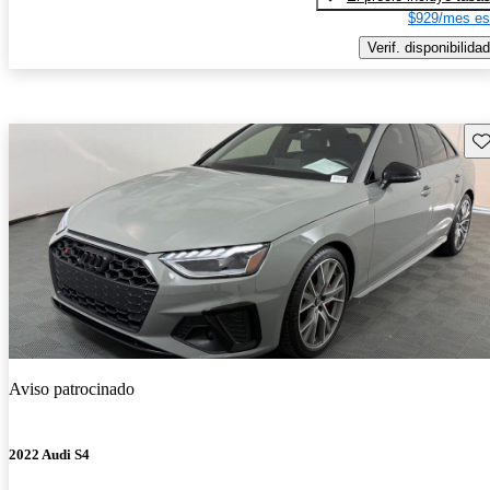
$929/mes es
Verif. disponibilidad
Gu
Aviso patrocinado
2022 Audi S4