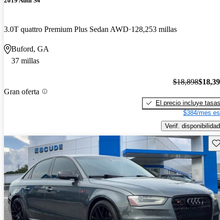
2019 Audi S4
3.0T quattro Premium Plus Sedan AWD
128,253 millas
Buford, GA
37 millas
$18,898
$18,3
Gran oferta
El precio incluye tasa
$384/mes es
Verif. disponibilidad
Gu