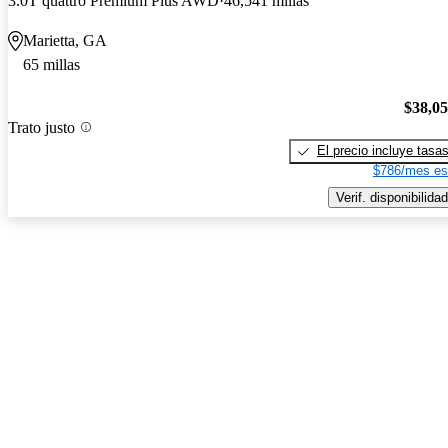
3.0T quattro Premium Plus AWD
46,541 millas
Marietta, GA
65 millas
$38,0
Trato justo
El precio incluye tasa
$786/mes es
Verif. disponibilidad