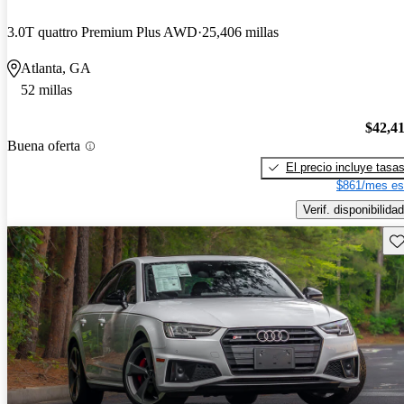
3.0T quattro Premium Plus AWD
25,406 millas
Atlanta, GA
52 millas
$42,4
Buena oferta
El precio incluye tasa
$861/mes es
Verif. disponibilidad
Gu