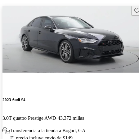
Gu
2023 Audi S4
3.0T quattro Prestige AWD
43,372 millas
Transferencia a la tienda a Bogart, GA
El precio incluye envío de $149