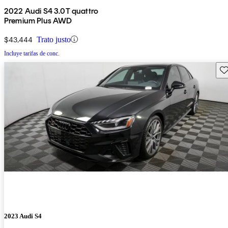
2022 Audi S4 3.0T quattro
Premium Plus AWD
$43,444
Trato justo
Incluye tarifas de conc.
Gu
2023 Audi S4