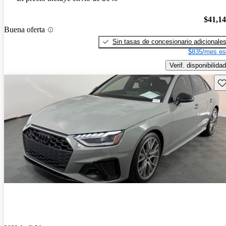
$41,1
Buena oferta
Sin tasas de concesionario adicionale
$835/mes es
Verif. disponibilidad
Gu