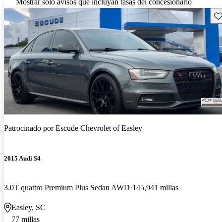
Mostrar solo avisos que incluyan tasas del concesionario
Gu
Patrocinado por
Escude Chevrolet of Easley
2015 Audi S4
3.0T quattro Premium Plus Sedan AWD
145,941 millas
Easley, SC
77 millas