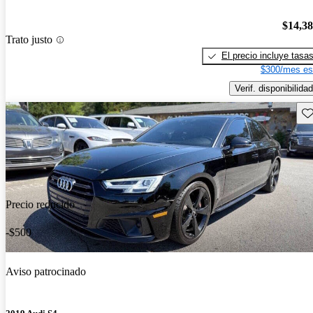
$14,3
Trato justo
El precio incluye tasa
$300/mes es
Verif. disponibilidad
Gu
Precio reducido
-$500
Aviso patrocinado