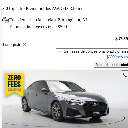
3.0T quattro Premium Plus AWD
43,336 millas
Transferencia a la tienda a Birmingham, AL
El precio incluye envío de $599
$37,5
Trato justo
Sin tasas de concesionario adicionale
$699/mes es
Verif. disponibilidad
Gu