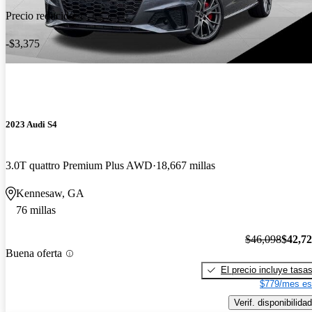
Precio reducido
-$3,375
2023 Audi S4
3.0T quattro Premium Plus AWD
18,667 millas
Kennesaw, GA
76 millas
$46,098
$42,7
Buena oferta
El precio incluye tasa
$779/mes es
Verif. disponibilidad