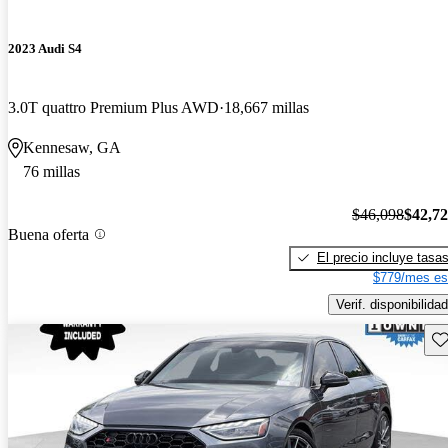
2023 Audi S4
3.0T quattro Premium Plus AWD
18,667 millas
Kennesaw, GA
76 millas
$46,098
$42,7
Buena oferta
El precio incluye tasa
$779/mes es
Verif. disponibilidad
Gu