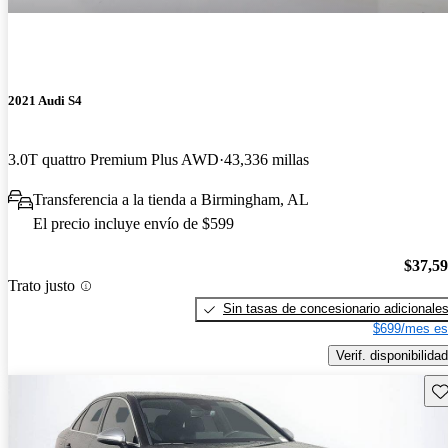
2021 Audi S4
3.0T quattro Premium Plus AWD
43,336 millas
Transferencia a la tienda a Birmingham, AL
El precio incluye envío de $599
$37,5
Trato justo
Sin tasas de concesionario adicionale
$699/mes es
Verif. disponibilidad
Gu