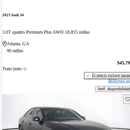
2023 Audi S4
3.0T quattro Premium Plus AWD
18,855 millas
Atlanta, GA
90 millas
$45,7
Trato justo
El precio incluye tasa
$835/mes es
Verif. disponibilidad
Gu