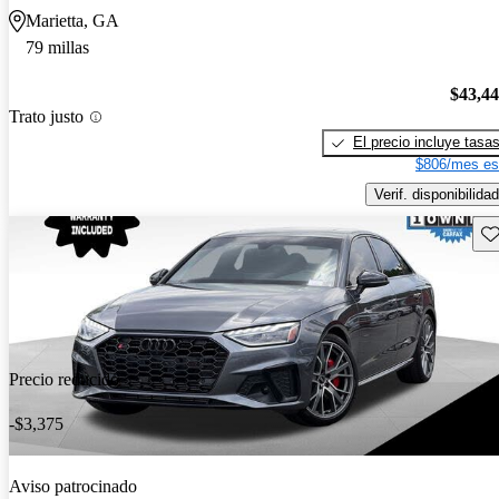
Marietta, GA
79 millas
$43,4
Trato justo
El precio incluye tasa
$806/mes es
Verif. disponibilidad
Gu
Precio reducido
-$3,375
Aviso patrocinado