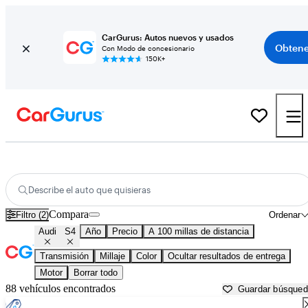
CarGurus: Autos nuevos y usados
Obtene
Con Modo de concesionario
150K+
Audi S4 usados en venta cerca de
Anniston, AL
Describe el auto que quisieras
Compara
Filtro (2)
Ordenar
Audi
S4
Año
Precio
A 100 millas de distancia
Transmisión
Millaje
Color
Ocultar resultados de entrega
Motor
Borrar todo
88 vehículos encontrados
Guardar búsque