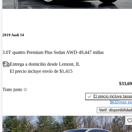
2019 Audi S4
3.0T quattro Premium Plus Sedan AWD
49,447 millas
Entrega a domicilio desde Lemont, IL
El precio incluye envío de $1,415
$33,6
Trato justo
El precio incluye tasa
$632/mes es
Verif. disponibilidad
Gu