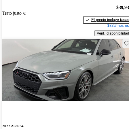
$39,9
Trato justo
El precio incluye tasa
$729/mes es
Verif. disponibilidad
Gu
2022 Audi S4