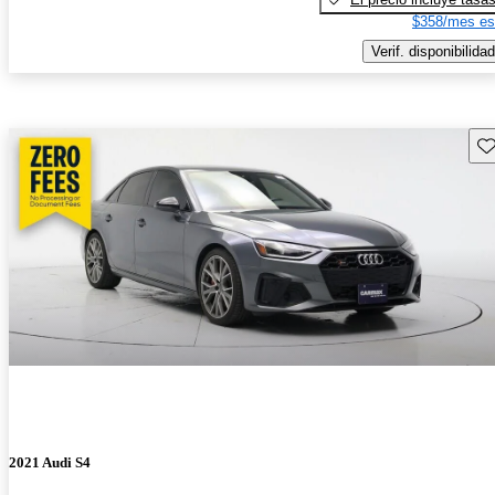
$358/mes es
Verif. disponibilidad
Gu
2021 Audi S4