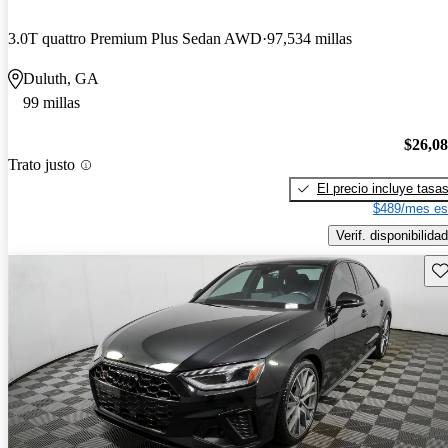
3.0T quattro Premium Plus Sedan AWD
97,534 millas
Duluth, GA
99 millas
$26,0
Trato justo
El precio incluye tasa
$489/mes es
Verif. disponibilidad
Gu