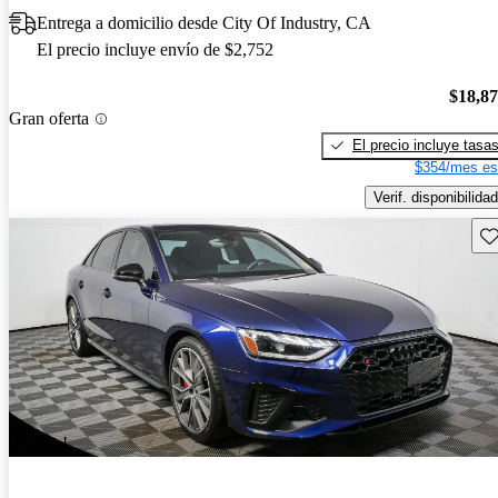
Entrega a domicilio desde City Of Industry, CA
El precio incluye envío de $2,752
$18,8
Gran oferta
El precio incluye tasa
$354/mes es
Verif. disponibilidad
Gu
¡Nuevo!