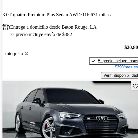
3.0T quattro Premium Plus Sedan AWD
116,631 millas
Entrega a domicilio desde Baton Rouge, LA
El precio incluye envío de $382
$20,8
Trato justo
El precio incluye tasa
$390/mes es
Verif. disponibilidad
Gu