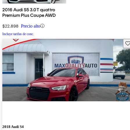
2016 Audi S5 3.0T quattro
Premium Plus Coupe AWD
$22,898
Precio alto
Incluye tarifas de conc.
Gu
2018 Audi S4