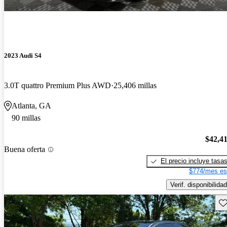
2023 Audi S4
3.0T quattro Premium Plus AWD
25,406 millas
Atlanta, GA
90 millas
$42,4
Buena oferta
El precio incluye tasa
$774/mes es
Verif. disponibilidad
Gu