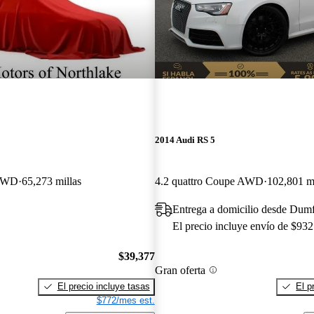
2014 Audi RS 5
 AWD
65,273 millas
4.2 quattro Coupe AWD
102,801 mi
Entrega a domicilio desde Dumf
El precio incluye envío de $932
$39,377
Gran oferta
El precio incluye tasas
El p
$772/mes est.