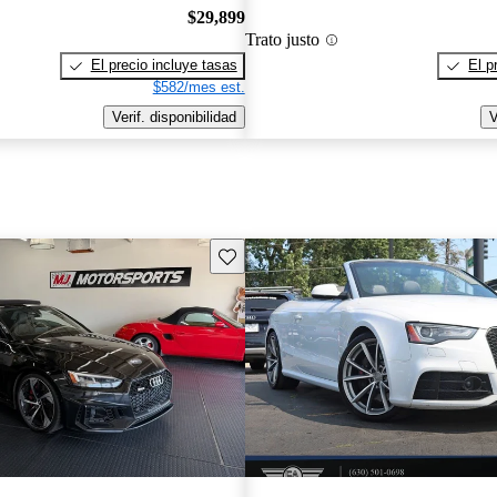
$29,899
Trato justo
El precio incluye tasas
El p
$582/mes est.
Verif. disponibilidad
V
Guarda este Aviso