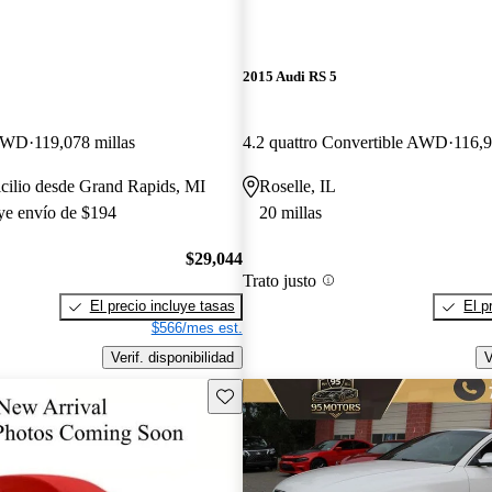
2015 Audi RS 5
 AWD
119,078 millas
4.2 quattro Convertible AWD
116,9
cilio desde Grand Rapids, MI
Roselle, IL
uye envío de $194
20 millas
$29,044
Trato justo
El precio incluye tasas
El p
$566/mes est.
Verif. disponibilidad
V
Guarda este Aviso