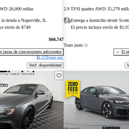
 AWD
26,000 millas
2.9 TFSI quattro AWD
35,279 mill
 la tienda a Naperville, IL
Entrega a domicilio desde Scott
uye envío de $749
El precio incluye envío de $1,9
$60,747
Trato justo
n tasas de concesionario adicionales
El p
$1,173/mes est.
Verif. disponibilidad
V
Guarda este Aviso