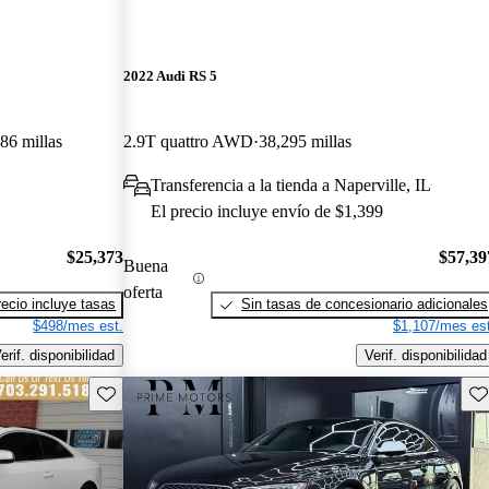
2022 Audi RS 5
86 millas
2.9T quattro AWD
38,295 millas
Transferencia a la tienda a Naperville, IL
El precio incluye envío de $1,399
$25,373
$57,39
Buena
oferta
recio incluye tasas
Sin tasas de concesionario adicionales
$498/mes est.
$1,107/mes est
erif. disponibilidad
Verif. disponibilidad
Guarda este Aviso
Gu