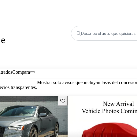
Describe el auto que quisieras
de
trados
Compara
Mostrar solo avisos que incluyan tasas del concesio
cios transparentes.
Guarda este Aviso