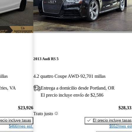
2013 Audi RS 5
llas
4.2 quattro Coupe AWD
92,701 millas
ries, VA
Entrega a domicilio desde Portland, OR
El precio incluye envío de $2,586
$23,926
$28,33
Trato justo
recio incluye tasas
El precio incluye tasas
$466/mes est.
$552/mes est