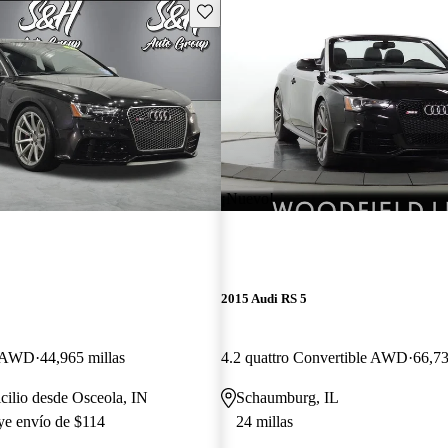
Guarda este Aviso
¡Nuevo!
2015 Audi RS 5
e AWD
44,965 millas
4.2 quattro Convertible AWD
66,73
cilio desde Osceola, IN
Schaumburg, IL
uye envío de $114
24 millas