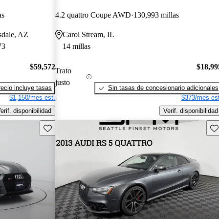
as
4.2 quattro Coupe AWD
130,993 millas
sdale, AZ
Carol Stream, IL
73
14 millas
$59,572
$18,99
Trato
justo
recio incluye tasas
Sin tasas de concesionario adicionales
$1,150/mes est.
$373/mes est
erif. disponibilidad
Verif. disponibilidad
Guarda este Aviso
Gu