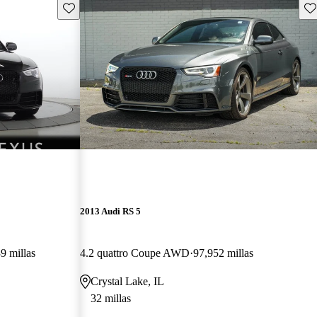
Guarda este Aviso
Gu
2013 Audi RS 5
9 millas
4.2 quattro Coupe AWD
97,952 millas
Crystal Lake, IL
32 millas