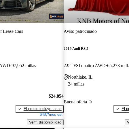
f Lease Cars
Aviso patrocinado
2019 Audi RS 5
e AWD
97,952 millas
2.9 TFSI quattro AWD
65,273 mill
Northlake, IL
24 millas
$24,854
Buena oferta
El precio incluye tasas
El p
$487/mes est.
Verif. disponibilidad
V