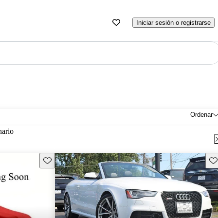
Iniciar sesión o registrarse
Ordenar
nario
Guarda este Aviso
Gu