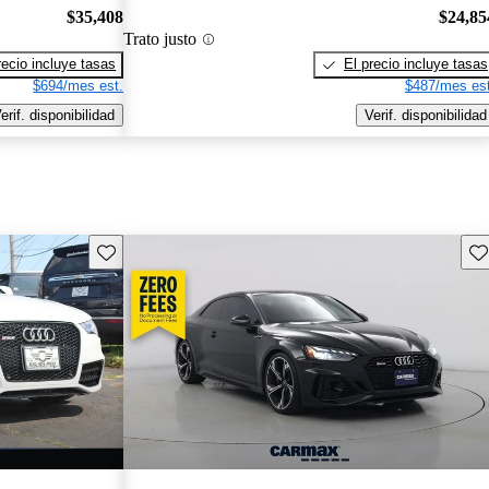
$35,408
$24,85
Trato justo
recio incluye tasas
El precio incluye tasas
$694/mes est.
$487/mes est
erif. disponibilidad
Verif. disponibilidad
Guarda este Aviso
Gu