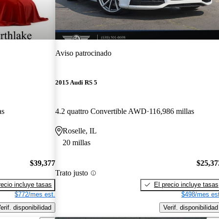
Aviso patrocinado
2015 Audi RS 5
as
4.2 quattro Convertible AWD
116,986 millas
Roselle, IL
20 millas
$39,377
$25,37
Trato justo
recio incluye tasas
El precio incluye tasas
$772/mes est.
$498/mes est
erif. disponibilidad
Verif. disponibilidad