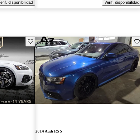
erif. disponibilidad
Verif. disponibilidad
Guarda este Aviso
Gu
2014 Audi RS 5