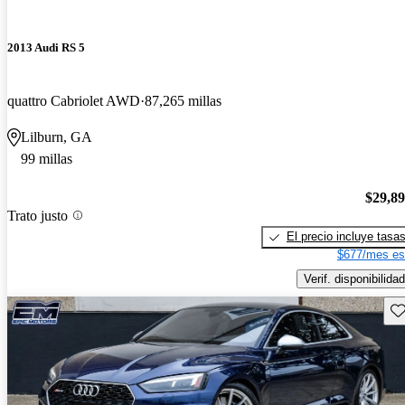
2013 Audi RS 5
quattro Cabriolet AWD
87,265 millas
Lilburn, GA
99 millas
$29,8
Trato justo
El precio incluye tasa
$677/mes es
Verif. disponibilidad
Gu