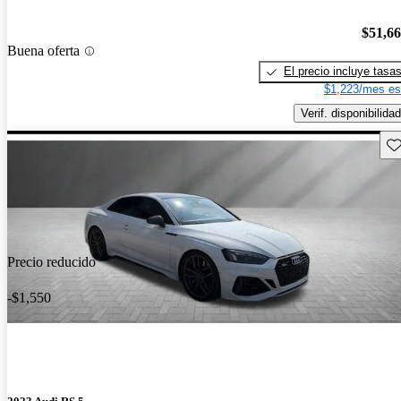
$51,6
Buena oferta
El precio incluye tasa
$1,223/mes es
Verif. disponibilidad
Gu
Precio reducido
-$1,550