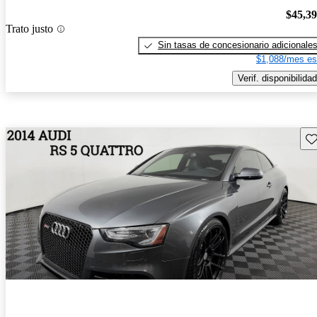
$45,3
Trato justo
Sin tasas de concesionario adicionale
$1,088/mes es
Verif. disponibilidad
Gu