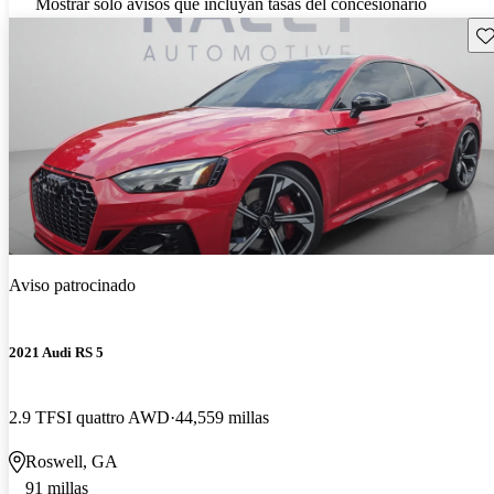
Mostrar solo avisos que incluyan tasas del concesionario
Gu
Aviso patrocinado
2021 Audi RS 5
2.9 TFSI quattro AWD
44,559 millas
Roswell, GA
91 millas