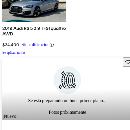
2019 Audi RS 5 2.9 TFSI quattro
AWD
$34,400
Sin calificación
Se aplican tarifas
Gu
Se está preparando un buen primer plano...
Fotos próximamente
¡Nuevo!