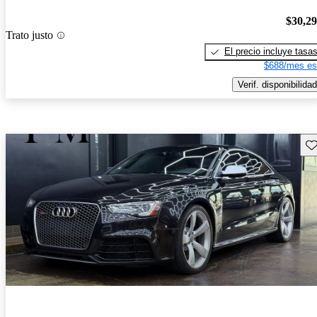
$30,2
Trato justo
El precio incluye tasa
$688/mes es
Verif. disponibilidad
Gu