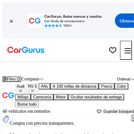
CarGurus: Autos nuevos y usados
Obtene
Con Modo de concesionario
150K+
Audi RS 5 usados en venta cerca de
Anniston, AL
Compara
Filtro (2)
Ordenar
Audi
RS 5
Año
A 100 millas de distancia
Precio
Color
Millaje
Carrocería
Motor
Ocultar resultados de entrega
Borrar todo
40 vehículos encontrados
Guardar búsque
Compra con precios transparentes.