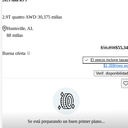
2023 Audi RS 5
2.9T quattro AWD
30,375 millas
Huntsville, AL
88 millas
$56,898
$55,3
Buena oferta
El precio incluye tasa
$1,269/mes es
Verif. disponibilidad
Gu
Se está preparando un buen primer plano...