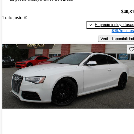
$40,8
Trato justo
El precio incluye tasa
$967/mes es
Verif. disponibilidad
Gu