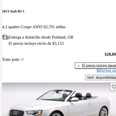
2013 Audi RS 5
4.2 quattro Coupe AWD
92,701 millas
Entrega a domicilio desde Portland, OR
El precio incluye envío de $3,153
$28,8
Trato justo
El precio incluye tasa
$651/mes es
Verif. disponibilidad
Gu