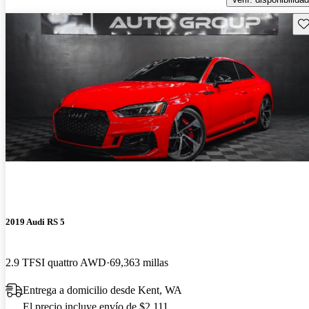
Gu
2019 Audi RS 5
2.9 TFSI quattro AWD
69,363 millas
Entrega a domicilio desde Kent, WA
El precio incluye envío de $2,111