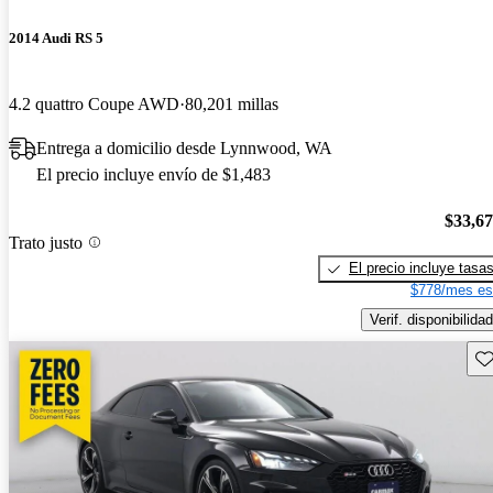
2014 Audi RS 5
4.2 quattro Coupe AWD
80,201 millas
Entrega a domicilio desde Lynnwood, WA
El precio incluye envío de $1,483
$33,6
Trato justo
El precio incluye tasa
$778/mes es
Verif. disponibilidad
Gu