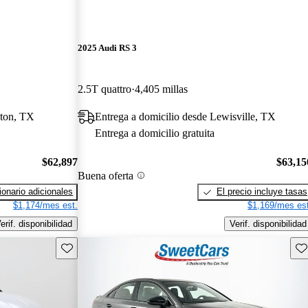
2025 Audi RS 3
2.5T quattro
4,405 millas
ston, TX
Entrega a domicilio desde Lewisville, TX
Entrega a domicilio gratuita
$62,897
$63,15
Buena oferta
onario adicionales
El precio incluye tasas
$1,174/mes est.
$1,169/mes est
erif. disponibilidad
Verif. disponibilidad
Guarda este Aviso
Gu