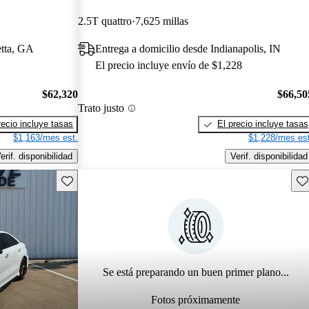
2.5T quattro
7,625 millas
etta, GA
Entrega a domicilio desde Indianapolis, IN
El precio incluye envío de $1,228
$62,320
$66,50
Trato justo
recio incluye tasas
El precio incluye tasas
$1,163/mes est.
$1,228/mes est
erif. disponibilidad
Verif. disponibilidad
Guarda este Aviso
Gu
Se está preparando un buen primer plano...
Fotos próximamente