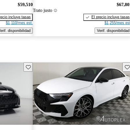
$59,510
$67,80
Trato justo
recio incluye tasas
El precio incluye tasas
$1,110/mes est.
$1,255/mes est
erif. disponibilidad
Verif. disponibilidad
Guarda este Aviso
Gu