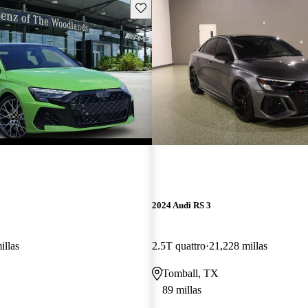
Guarda este Aviso
2024 Audi RS 3
illas
2.5T quattro
21,228 millas
Tomball, TX
89 millas