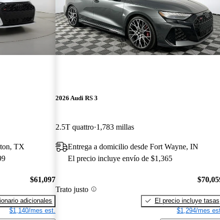
2026 Audi RS 3
2.5T quattro
1,783 millas
ston, TX
Entrega a domicilio desde Fort Wayne, IN
99
El precio incluye envío de $1,365
$61,097
$70,05
Trato justo
onario adicionales
El precio incluye tasas
$1,140/mes est.
$1,294/mes est