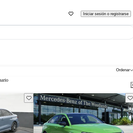
Iniciar sesión o registrarse
Ordenar
nario
Guarda este Aviso
Gu