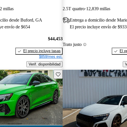
2 millas
2.5T quattro
12,839 millas
cilio desde Buford, GA
Entrega a domicilio desde Mari
uye envío de $654
El precio incluye envío de $933
$44,453
Trato justo
El precio incluye tasas
El p
$859/mes est.
Verif. disponibilidad
V
Guarda este Aviso