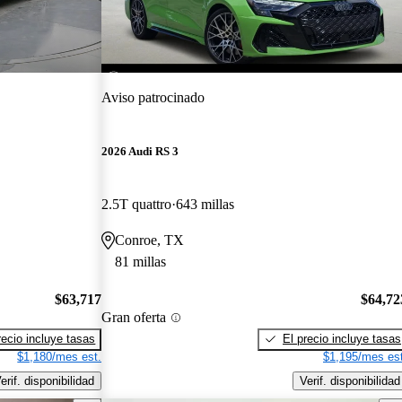
Aviso patrocinado
2026 Audi RS 3
2.5T quattro
643 millas
Conroe, TX
81 millas
$63,717
$64,72
Gran oferta
recio incluye tasas
El precio incluye tasas
$1,180/mes est.
$1,195/mes est
erif. disponibilidad
Verif. disponibilidad