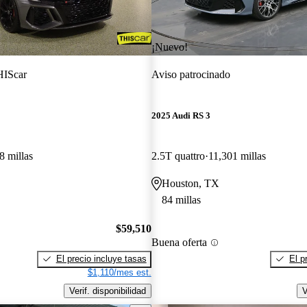
¡Nuevo!
IScar
Aviso patrocinado
2025 Audi RS 3
8 millas
2.5T quattro
11,301 millas
Houston, TX
84 millas
$59,510
Buena oferta
El precio incluye tasas
El p
$1,110/mes est.
Verif. disponibilidad
V