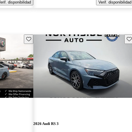
erif. disponibilidad
Verif. disponibilidad
Guarda este Aviso
Gu
2026 Audi RS 3