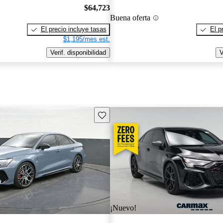
$64,723
Buena oferta
El precio incluye tasas
El p
$1,195/mes est.
Verif. disponibilidad
V
Guarda este Aviso
¡Nuevo!