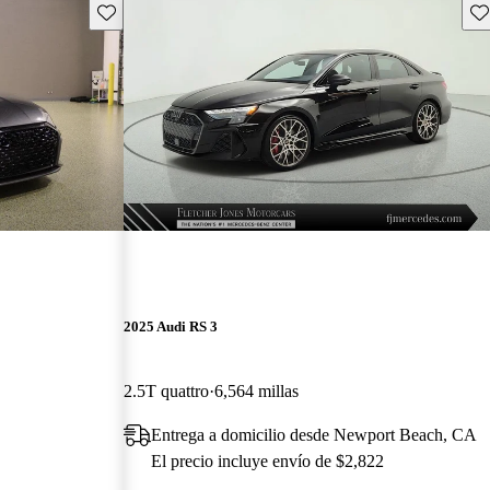
Guarda este Aviso
Gu
2025 Audi RS 3
2.5T quattro
6,564 millas
Entrega a domicilio desde Newport Beach, CA
El precio incluye envío de $2,822