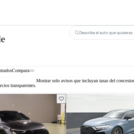
Describe el auto que quisieras
de
trados
Compara
Mostrar solo avisos que incluyan tasas del concesio
cios transparentes.
Guarda este Aviso