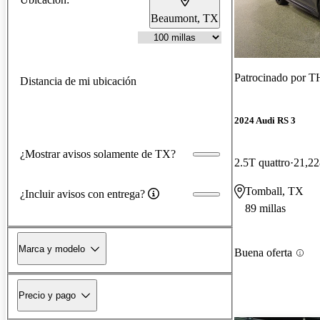
Beaumont, TX
Patrocinado por
TH
Distancia de mi ubicación
2024 Audi RS 3
¿Mostrar avisos solamente de TX?
2.5T quattro
21,22
Tomball, TX
¿Incluir avisos con entrega?
89 millas
Marca y modelo
Buena oferta
Precio y pago