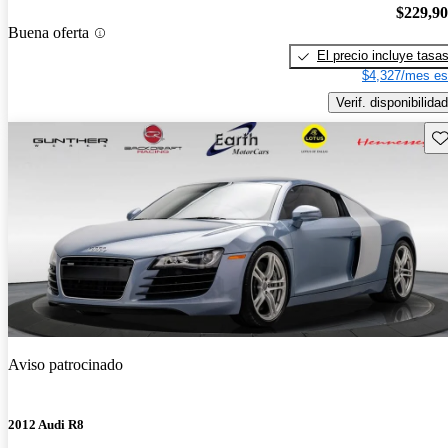
$229,9
Buena oferta
El precio incluye tasa
$4,327/mes es
Verif. disponibilidad
Gu
Aviso patrocinado
2012 Audi R8