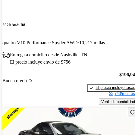
2020 Audi R8
quattro V10 Performance Spyder AWD
10,217 millas
Entrega a domicilio desde Nashville, TN
El precio incluye envío de $756
$196,9
Buena oferta
El precio incluye tasa
$3,743/mes es
Verif. disponibilidad
Gu