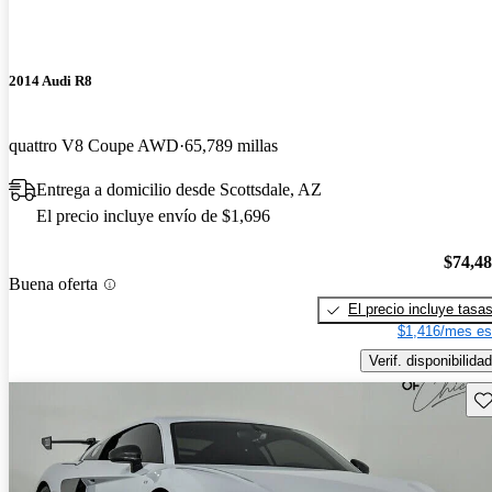
2014 Audi R8
quattro V8 Coupe AWD
65,789 millas
Entrega a domicilio desde Scottsdale, AZ
El precio incluye envío de $1,696
$74,4
Buena oferta
El precio incluye tasa
$1,416/mes es
Verif. disponibilidad
Gu