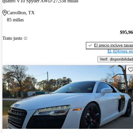
quattro V10 Spyder AWD
27,538 millas
Carrollton, TX
85 millas
$95,9
Trato justo
El precio incluye tasa
$1,824/mes es
Verif. disponibilidad
Gu