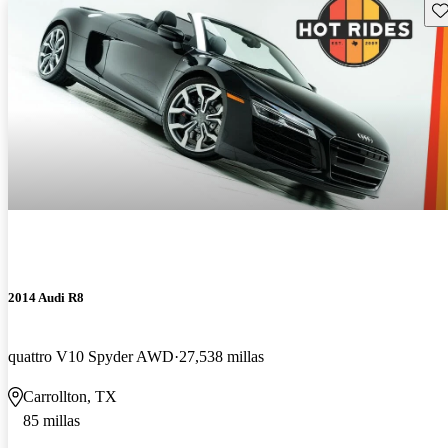
Gu
2014 Audi R8
quattro V10 Spyder AWD
27,538 millas
Carrollton, TX
85 millas