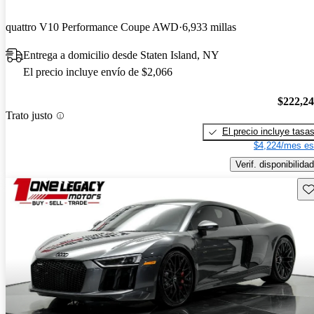
quattro V10 Performance Coupe AWD
6,933 millas
Entrega a domicilio desde Staten Island, NY
El precio incluye envío de $2,066
$222,2
Trato justo
El precio incluye tasa
$4,224/mes es
Verif. disponibilidad
Gu