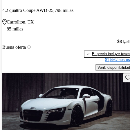
4.2 quattro Coupe AWD
25,798 millas
Carrollton, TX
85 millas
$81,5
Buena oferta
El precio incluye tasa
$1,550/mes es
Verif. disponibilidad
Gu