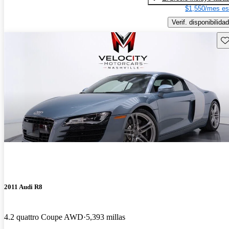
$1,550/mes es
Verif. disponibilidad
Gu
2011 Audi R8
4.2 quattro Coupe AWD
5,393 millas