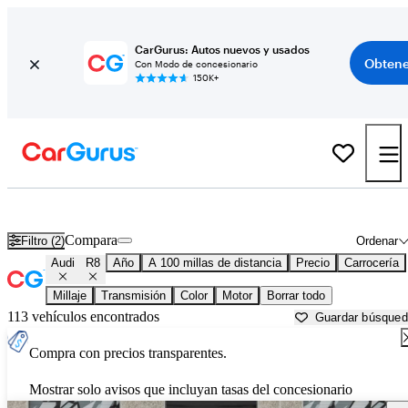
CarGurus: Autos nuevos y usados
Obtene
Con Modo de concesionario
150K+
Audi R8 usados en venta cerca de
Ardmore, OK
Compara
Filtro (2)
Ordenar
Audi
R8
Año
A 100 millas de distancia
Precio
Carrocería
Millaje
Transmisión
Color
Motor
Borrar todo
113 vehículos encontrados
Guardar búsque
Compra con precios transparentes.
Mostrar solo avisos que incluyan tasas del concesionario