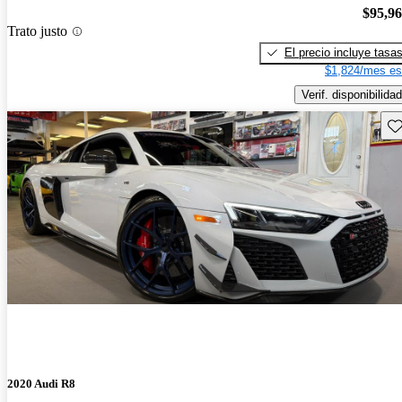
$95,9
Trato justo
El precio incluye tasa
$1,824/mes es
Verif. disponibilidad
Gu
2020 Audi R8