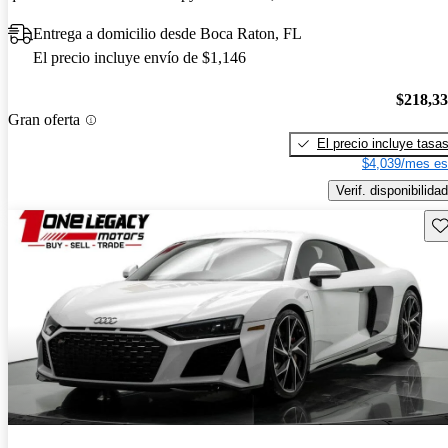
Entrega a domicilio desde Boca Raton, FL
El precio incluye envío de $1,146
$218,3
Gran oferta
El precio incluye tasa
$4,039/mes es
Verif. disponibilidad
Gu