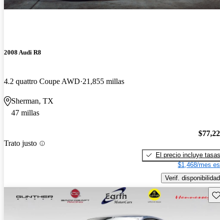
2008 Audi R8
4.2 quattro Coupe AWD
21,855 millas
Sherman, TX
47 millas
$77,2
Trato justo
El precio incluye tasa
$1,468/mes es
Verif. disponibilidad
Gu