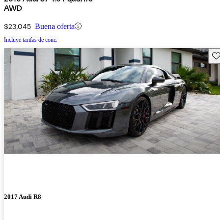
AWD
$23,045
Buena oferta
Incluye tarifas de conc.
Gu
2017 Audi R8