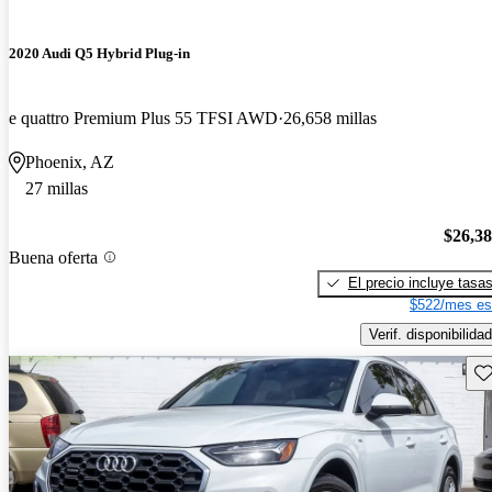
2020 Audi Q5 Hybrid Plug-in
e quattro Premium Plus 55 TFSI AWD
26,658 millas
Phoenix, AZ
27 millas
$26,3
Buena oferta
El precio incluye tasa
$522/mes es
Verif. disponibilidad
Gu