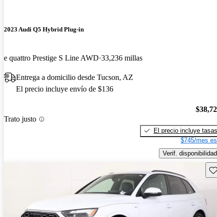
2023 Audi Q5 Hybrid Plug-in
e quattro Prestige S Line AWD
33,236 millas
Entrega a domicilio desde Tucson, AZ
El precio incluye envío de $136
$38,7
Trato justo
El precio incluye tasa
$745/mes es
Verif. disponibilidad
Gu