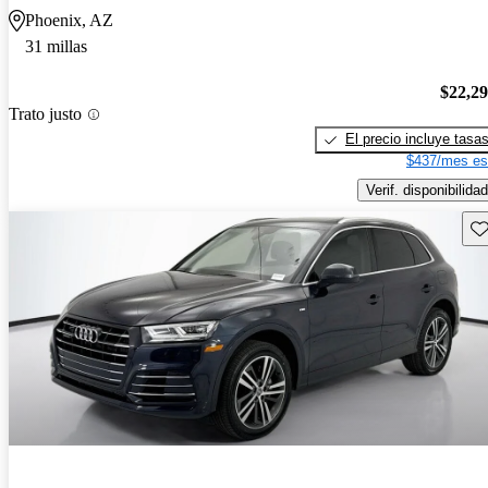
Phoenix, AZ
31 millas
$22,2
Trato justo
El precio incluye tasa
$437/mes es
Verif. disponibilidad
Gu