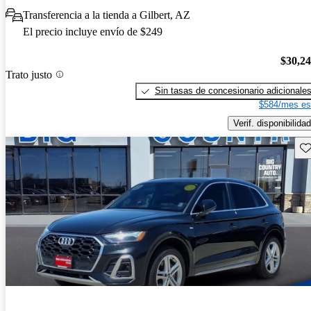
Transferencia a la tienda a Gilbert, AZ
El precio incluye envío de $249
$30,2
Trato justo
Sin tasas de concesionario adicionale
$584/mes es
Verif. disponibilidad
Gu