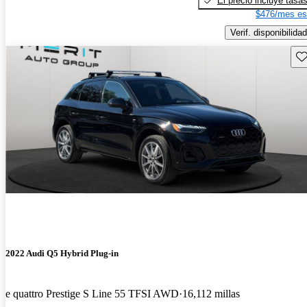
El precio incluye tasa
$476/mes es
Verif. disponibilidad
Gu
2022 Audi Q5 Hybrid Plug-in
e quattro Prestige S Line 55 TFSI AWD
16,112 millas