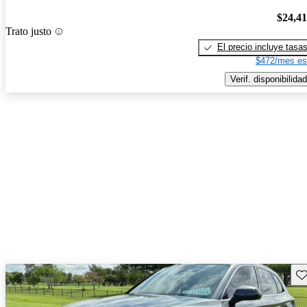
$24,4
Trato justo
El precio incluye tasa
$472/mes es
Verif. disponibilidad
Gu