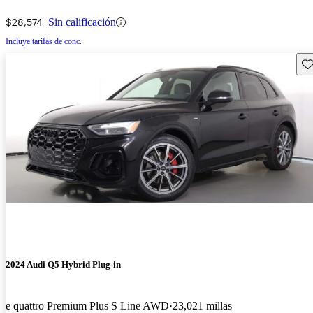
$28,574
Sin calificación
Incluye tarifas de conc.
Gu
2024 Audi Q5 Hybrid Plug-in
e quattro Premium Plus S Line AWD
23,021 millas