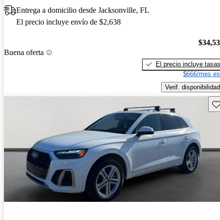
Entrega a domicilio desde Jacksonville, FL
El precio incluye envío de $2,638
$34,5
Buena oferta
El precio incluye tasa
$666/mes es
Verif. disponibilidad
Gu