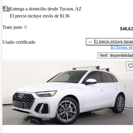
Entrega a domicilio desde Tucson, AZ
El precio incluye envío de $136
Trato justo
$40,6
El precio incluye tasa
Usado certificado
$775/mes es
Verif. disponibilidad
Gu