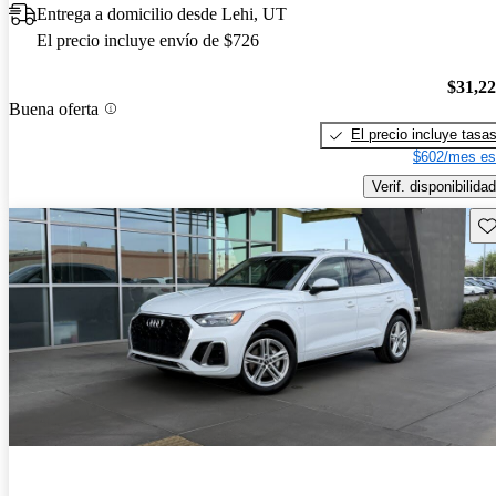
Entrega a domicilio desde Lehi, UT
El precio incluye envío de $726
$31,2
Buena oferta
El precio incluye tasa
$602/mes es
Verif. disponibilidad
Gu