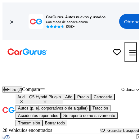
CarGurus: Autos nuevos y usados
Obtene
Con Modo de concesionario
150K+
Audi Q5 Hybrid Plug-in usados en venta cerca de
Apache Junction, AZ
Compara
Filtro (2)
Ordenar
Audi
Q5 Hybrid Plug-in
Año
Precio
Carrocería
Autos (p. ej. corporativos o de alquiler)
Tracción
Accidentes reportados
Se reportó como salvamento
Transmisión
Borrar todo
28 vehículos encontrados
Guardar búsque