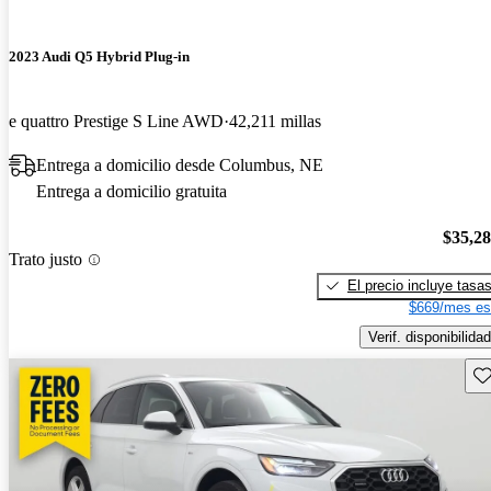
2023 Audi Q5 Hybrid Plug-in
e quattro Prestige S Line AWD
42,211 millas
Entrega a domicilio desde Columbus, NE
Entrega a domicilio gratuita
$35,2
Trato justo
El precio incluye tasa
$669/mes es
Verif. disponibilidad
Gu