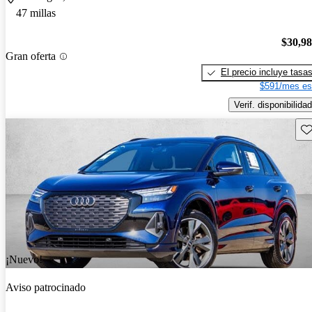
47 millas
$30,9
Gran oferta
El precio incluye tasa
$591/mes es
Verif. disponibilidad
Gu
¡Nuevo!
Aviso patrocinado