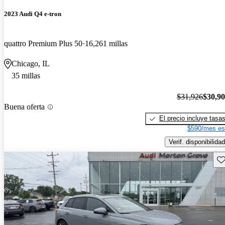
2023 Audi Q4 e-tron
quattro Premium Plus 50
16,261 millas
Chicago, IL
35 millas
$31,926
$30,9
Buena oferta
El precio incluye tasa
$590/mes es
Verif. disponibilidad
Gu