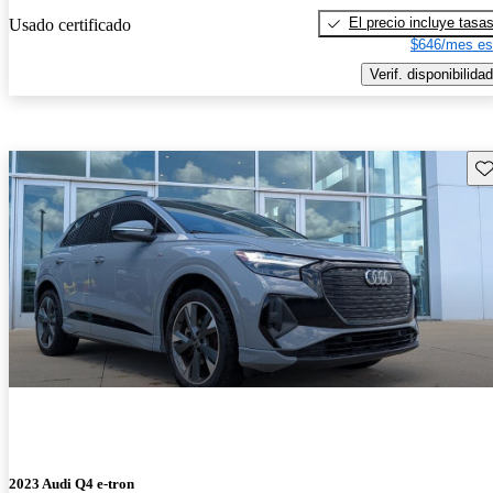
El precio incluye tasa
Usado certificado
$646/mes es
Verif. disponibilidad
Gu
2023 Audi Q4 e-tron