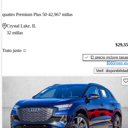
quattro Premium Plus 50
42,967 millas
Crystal Lake, IL
32 millas
$29,3
Trato justo
El precio incluye tasa
$560/mes es
Verif. disponibilidad
Gu