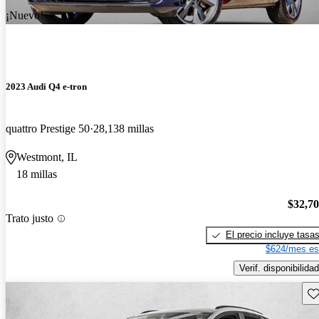
¡Nuevo!
2023 Audi Q4 e-tron
quattro Prestige 50
28,138 millas
Westmont, IL
18 millas
$32,7
Trato justo
El precio incluye tasa
$624/mes es
Verif. disponibilidad
Gu