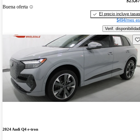
$25,8
Buena oferta
El precio incluye tasa
$494/mes es
Verif. disponibilidad
Gu
2024 Audi Q4 e-tron