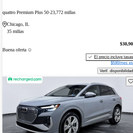
quattro Premium Plus 50
23,772 millas
Chicago, IL
35 millas
$30,9
Buena oferta
El precio incluye tasa
$590/mes es
Verif. disponibilidad
Gu