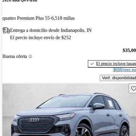
2024 Audi Q4 e-tron
quattro Premium Plus 55
6,518 millas
Entrega a domicilio desde Indianapolis, IN
El precio incluye envío de $252
$35,0
Buena oferta
El precio incluye tasa
$658/mes es
Verif. disponibilidad
Gu