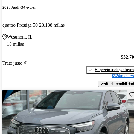
2023 Audi Q4 e-tron
quattro Prestige 50
28,138 millas
Westmont, IL
18 millas
$32,7
Trato justo
El precio incluye tasa
$624/mes es
Verif. disponibilidad
Gu