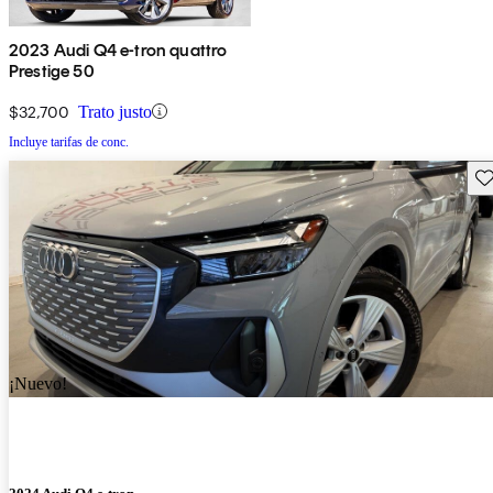
2023 Audi Q4 e-tron quattro
Prestige 50
$32,700
Trato justo
Incluye tarifas de conc.
Gu
¡Nuevo!