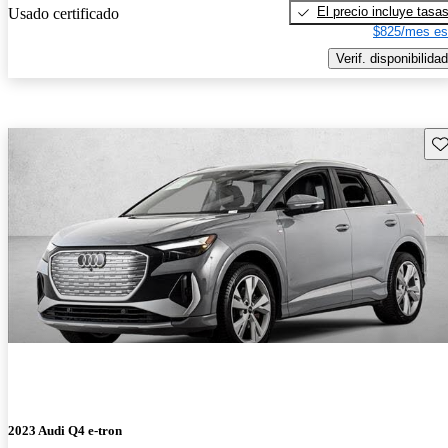
El precio incluye tasa
Usado certificado
$825/mes es
Verif. disponibilidad
Gu
2023 Audi Q4 e-tron