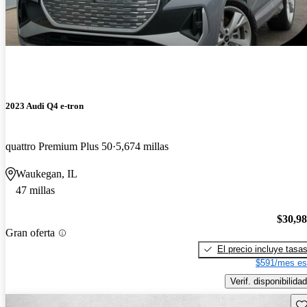
2023 Audi Q4 e-tron
quattro Premium Plus 50
5,674 millas
Waukegan, IL
47 millas
$30,9
Gran oferta
El precio incluye tasa
$591/mes es
Verif. disponibilidad
Gu