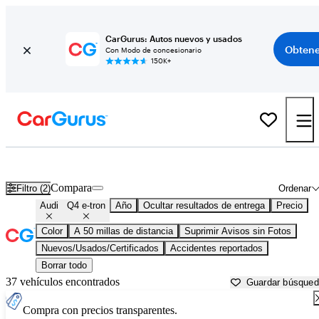
CarGurus: Autos nuevos y usados
Obtene
Con Modo de concesionario
150K+
Audi Q4 e-tron usados en venta cerca de
Aurora, IL
Compara
Filtro (2)
Ordenar
Audi
Q4 e-tron
Año
Ocultar resultados de entrega
Precio
Color
A 50 millas de distancia
Suprimir Avisos sin Fotos
Nuevos/Usados/Certificados
Accidentes reportados
Borrar todo
37 vehículos encontrados
Guardar búsque
Compra con precios transparentes.