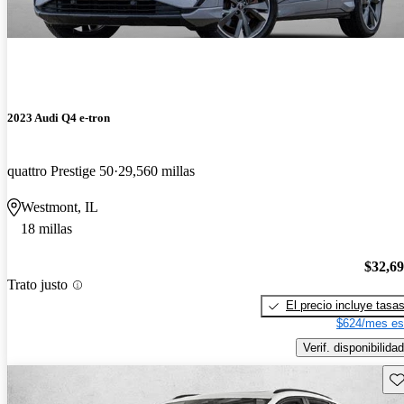
2023 Audi Q4 e-tron
quattro Prestige 50
29,560 millas
Westmont, IL
18 millas
$32,6
Trato justo
El precio incluye tasa
$624/mes es
Verif. disponibilidad
Gu