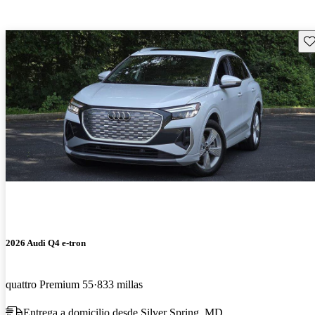
Gu
2026 Audi Q4 e-tron
quattro Premium 55
833 millas
Entrega a domicilio desde Silver Spring, MD