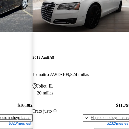
2012 Audi A8
L quattro AWD
109,824 millas
Joliet, IL
20 millas
$16,302
$11,79
Trato justo
recio incluye tasas
El precio incluye tasas
$320/mes est.
$232/mes est