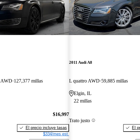
2011 Audi A8
o AWD
127,377 millas
L quattro AWD
59,885 millas
Elgin, IL
22 millas
$16,997
Trato justo
El precio incluye tasas
El p
$334/mes est.