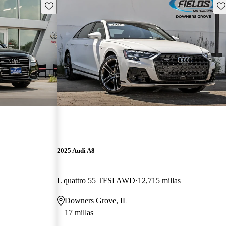
Guarda este Aviso
Gu
2025 Audi A8
L quattro 55 TFSI AWD
12,715 millas
Downers Grove, IL
17 millas