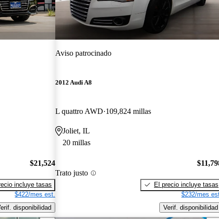
Aviso patrocinado
2012 Audi A8
L quattro AWD
109,824 millas
Joliet, IL
20 millas
$21,524
$11,79
Trato justo
recio incluye tasas
El precio incluye tasas
$422/mes est.
$232/mes est
erif. disponibilidad
Verif. disponibilidad