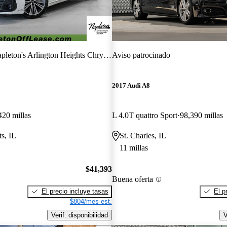
leton's Arlington Heights Chrysler Dodge Jeep RAM
Aviso patrocinado
2017 Audi A8
420 millas
L 4.0T quattro Sport
98,390 millas
s, IL
St. Charles, IL
11 millas
$41,393
Buena oferta
El precio incluye tasas
El p
$804/mes est.
Verif. disponibilidad
V