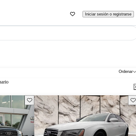
Iniciar sesión o registrarse
Ordenar
nario
Guarda este Aviso
Gu