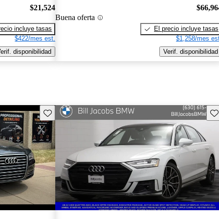
$21,524
$66,96
Buena oferta
recio incluye tasas
El precio incluye tasas
$422/mes est.
$1,258/mes est
erif. disponibilidad
Verif. disponibilidad
Guarda este Aviso
Gu