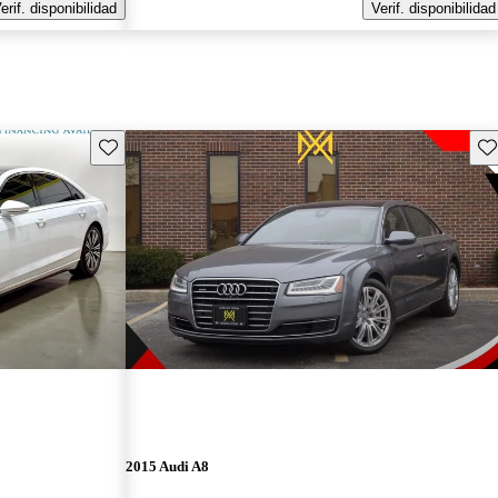
erif. disponibilidad
Verif. disponibilidad
Guarda este Aviso
Gu
2015 Audi A8