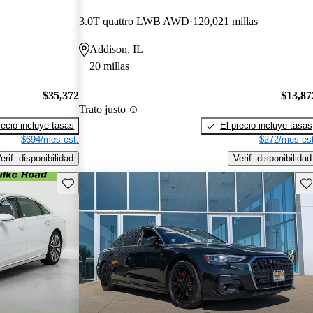
3.0T quattro LWB AWD
120,021 millas
Addison, IL
20 millas
$35,372
$13,87
Trato justo
recio incluye tasas
El precio incluye tasas
$694/mes est.
$272/mes est
erif. disponibilidad
Verif. disponibilidad
Guarda este Aviso
Gu