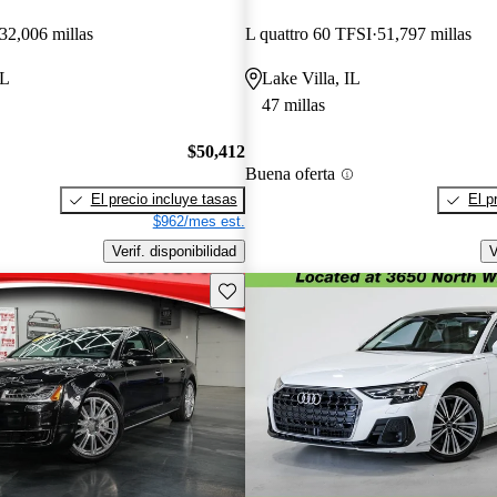
32,006 millas
L quattro 60 TFSI
51,797 millas
IL
Lake Villa, IL
47 millas
$50,412
Buena oferta
El precio incluye tasas
El p
$962/mes est.
Verif. disponibilidad
V
Guarda este Aviso