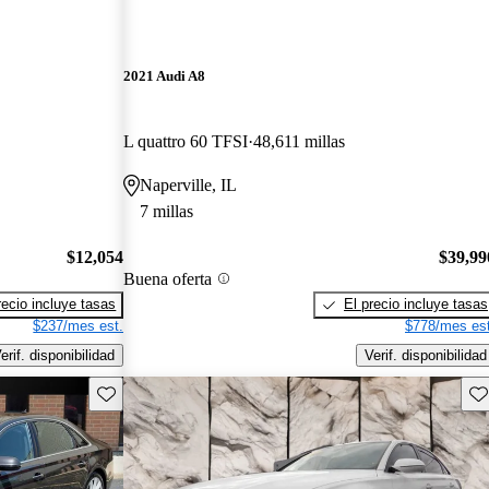
2021 Audi A8
L quattro 60 TFSI
48,611 millas
Naperville, IL
7 millas
$12,054
$39,99
Buena oferta
recio incluye tasas
El precio incluye tasas
$237/mes est.
$778/mes est
erif. disponibilidad
Verif. disponibilidad
Guarda este Aviso
Gu