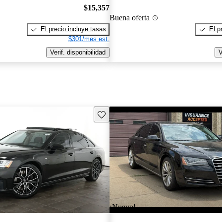
$15,357
Buena oferta
El precio incluye tasas
El p
$301/mes est.
Verif. disponibilidad
V
Guarda este Aviso
¡Nuevo!