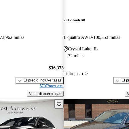
2012 Audi A8
73,962 millas
L quattro AWD
100,353 millas
Crystal Lake, IL
32 millas
$36,373
Trato justo
El precio incluye tasas
El p
$707/mes est.
Verif. disponibilidad
V
Guarda este Aviso