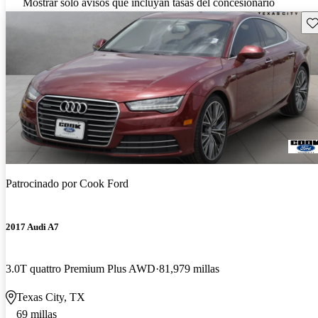
Mostrar solo avisos que incluyan tasas del concesionario
Gu
Patrocinado por
Cook Ford
2017 Audi A7
3.0T quattro Premium Plus AWD
81,979 millas
Texas City, TX
69 millas