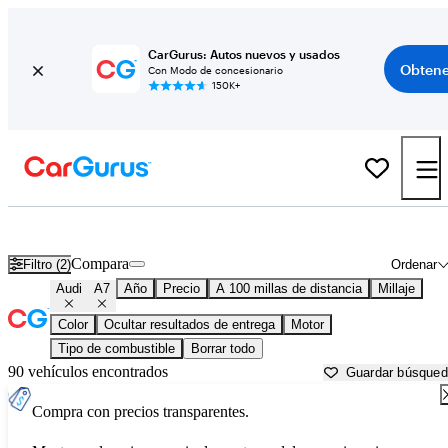
CarGurus: Autos nuevos y usados
Obtene
Con Modo de concesionario
150K+
Audi A7 usados en venta cerca de
Beaumont, TX
Compara
Filtro (2)
Ordenar
Audi
A7
Año
Precio
A 100 millas de distancia
Millaje
Color
Ocultar resultados de entrega
Motor
Tipo de combustible
Borrar todo
90 vehículos encontrados
Guardar búsque
Compra con precios transparentes.