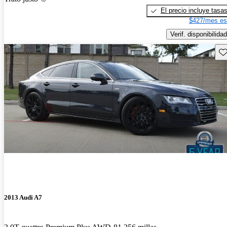
El precio incluye tasa
$427/mes es
Verif. disponibilidad
Gu
2013 Audi A7