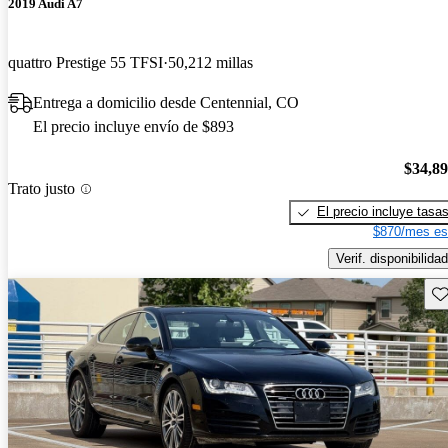
2019 Audi A7
quattro Prestige 55 TFSI
50,212 millas
Entrega a domicilio desde Centennial, CO
El precio incluye envío de $893
$34,8
Trato justo
El precio incluye tasa
$870/mes es
Verif. disponibilidad
Gu