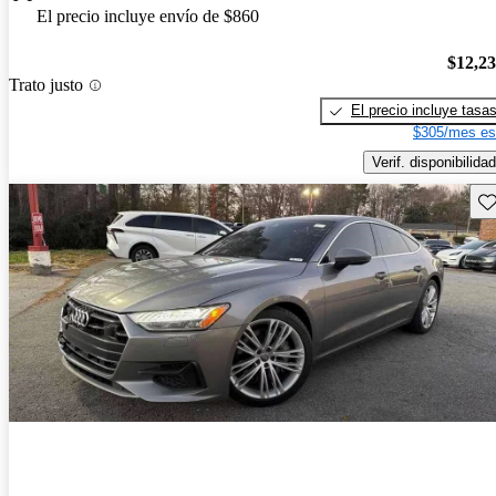
El precio incluye envío de $860
$12,2
Trato justo
El precio incluye tasa
$305/mes es
Verif. disponibilidad
Gu