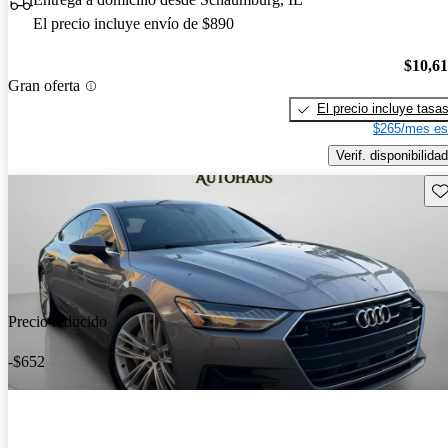
El precio incluye envío de $890
$10,6
Gran oferta
El precio incluye tasa
$265/mes es
Verif. disponibilidad
Gu
Precio reducido
-$652