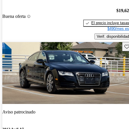
$19,6
Buena oferta
El precio incluye tasa
$490/mes es
Verif. disponibilidad
Gu
Aviso patrocinado