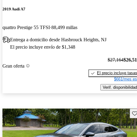
2019 Audi A7
quattro Prestige 55 TFSI
88,499 millas
Entrega a domicilio desde Hasbrouck Heights, NJ
El precio incluye envío de $1,348
$27,164
$26,5
Gran oferta
El precio incluye tasa
$661/mes es
Verif. disponibilidad
Gu