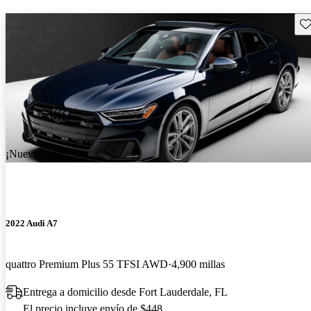
Gu
¡Nuevo!
2022 Audi A7
quattro Premium Plus 55 TFSI AWD
4,900 millas
Entrega a domicilio desde Fort Lauderdale, FL
El precio incluye envío de $448