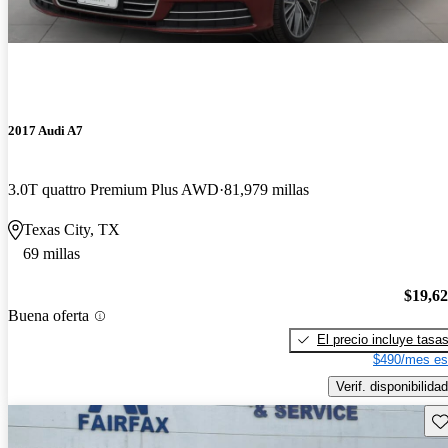
2017 Audi A7
3.0T quattro Premium Plus AWD
81,979 millas
Texas City, TX
69 millas
$19,6
Buena oferta
El precio incluye tasa
$490/mes es
Verif. disponibilidad
Gu