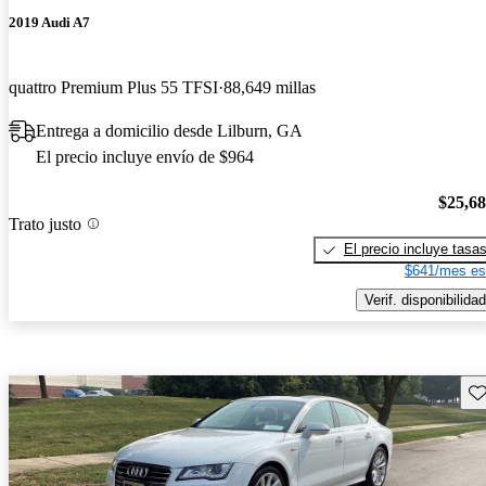
2019 Audi A7
quattro Premium Plus 55 TFSI
88,649 millas
Entrega a domicilio desde Lilburn, GA
El precio incluye envío de $964
$25,6
Trato justo
El precio incluye tasa
$641/mes es
Verif. disponibilidad
Gu