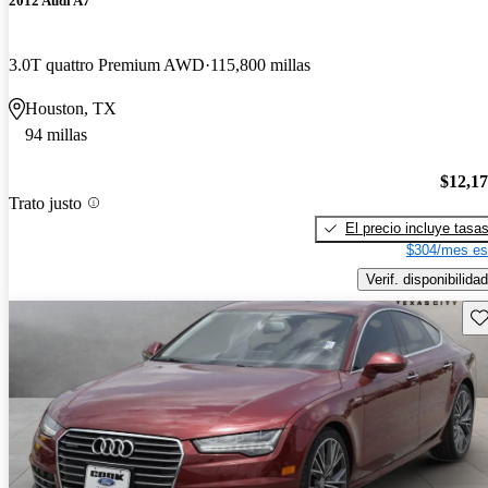
2012 Audi A7
3.0T quattro Premium AWD
115,800 millas
Houston, TX
94 millas
$12,1
Trato justo
El precio incluye tasa
$304/mes es
Verif. disponibilidad
Gu