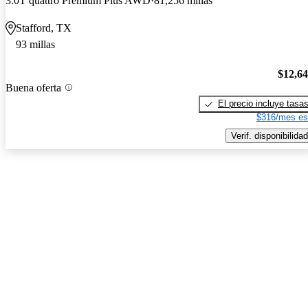
3.0T quattro Premium Plus AWD
81,256 millas
Stafford, TX
93 millas
$12,6
Buena oferta
El precio incluye tasa
$316/mes es
Verif. disponibilidad