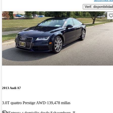
Verif. disponibilidad
Gu
2013 Audi A7
3.0T quattro Prestige AWD
139,478 millas
Entrega a domicilio desde Schaumburg, IL