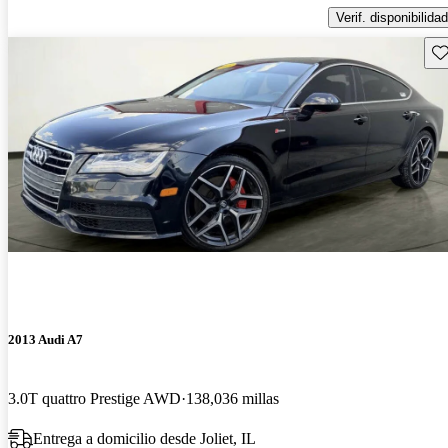
Verif. disponibilidad
Gu
2013 Audi A7
3.0T quattro Prestige AWD
138,036 millas
Entrega a domicilio desde Joliet, IL